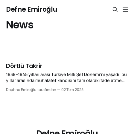
Defne Emiroğlu
News
Dörtlü Takrir
1938–1945 yılları arası Türkiye Milli Şef Dönemi’ni yaşadı. bu
yıllar arasında muhalafet kendisini tam olarak ifade etme
imkanı bulamadı. Muhalefet ancak İkinci Dünya Savaşı
Daphne Emiroğlu tarafından
02 Tem 2025
bitiminde sahnedeki yerini kısmen alabildi. 1945 yılında,
yönetimin savaş yıllarında uyguladığı ekonomik
politikasının doğurduğu ağır ekonomik ve sosyal sıkıntılar,
Türk toplumunun geniş kesimlerinde tek
Defne Emiroğlu