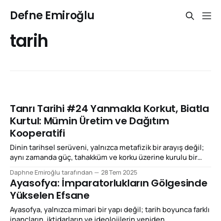
Defne Emiroğlu
tarih
Tanrı Tarihi #24 Yanmakla Korkut, Biatla
Kurtul: Mümin Üretim ve Dağıtım
Kooperatifi
Dinin tarihsel serüveni, yalnızca metafizik bir arayış değil;
aynı zamanda güç, tahakküm ve korku üzerine kurulu bir
düzenin de hikâyesidir. Mücadele ve cehennem gibi
Daphne Emiroğlu tarafından
28 Tem 2025
kavramlar, sadece inanç sistemlerinin bileşeni değil,
Ayasofya: İmparatorlukların Gölgesinde
toplumsal düzenin kontrol mekanizmaları hâline gelmiştir.
Yükselen Efsane
Din, iktidarı meşrulaştırmak ve itaati koşullamak için
araçsallaştırıldığında, mücadele cihada, korku ise
Ayasofya, yalnızca mimari bir yapı değil; tarih boyunca farklı
cehenneme dönüşür.
inançların, iktidarların ve ideolojilerin yeniden