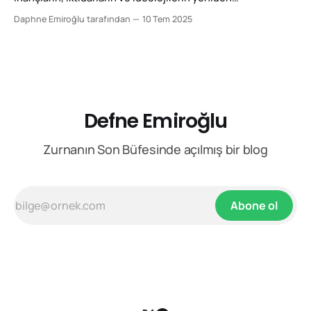
biçimlendirdiği bir sembol olmuştur. Şehrin silüetinde
Daphne Emiroğlu tarafından
10 Tem 2025
binlerce yıldan gelen görkemini de İstanbul'a adım atan
herkese yaşatır. Roma’dan Bizans’a, Osmanlı’dan modern
Türkiye’ye kadar, her dönemin iktidarı Ayasofya’ya kendi
anlamını yüklemiş,
Defne Emiroğlu
Zurnanın Son Büfesinde açılmış bir blog
Abone ol