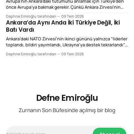
Avrupa'nın Ankara'daki tutumunu anlamak için Türkiye'den
önce Avrupa'ya bakmak gerekir. Çünkü Ankara Zirvesi'nin
ikinci gününde yaşananlar, aslında Türkiye'nin
Daphne Emiroğlu tarafından
09 Tem 2026
değişiminden çok Avrupa'nın değişimini anlatıyordu. Yirmi
Ankara’da Aynı Anda İki Türkiye Değil, İki
yıl önce böyle bir zirve düzenlenseydi, Avrupa'nın ilk
Batı Vardı
gündemi büyük
Ankara’daki NATO Zirvesi’nin ikinci gününü yalnızca “liderler
toplandı, bildiri yayımlandı, Ukrayna’ya destek tekrarlandı”
diye okumak, o gün yaşanan asıl kırılmayı ıskalamak olur.
Daphne Emiroğlu tarafından
09 Tem 2026
Çünkü 8 Temmuz 2026’da Ankara’da ilginç bir şey oldu: Aynı
şehirde bulunan Batılı gazeteciler, diplomatlar, düşünce
kuruluşları ve siyasetçiler aynı ülkeye baktılar; fakat
Defne Emiroğlu
Zurnanın Son Büfesinde açılmış bir blog