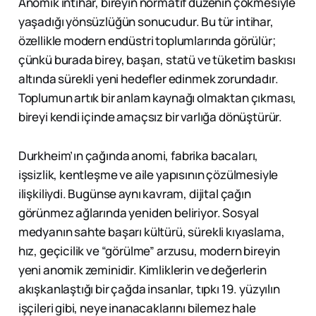
Anomik intihar, bireyin normatif düzenin çökmesiyle
yaşadığı yönsüzlüğün sonucudur. Bu tür intihar,
özellikle modern endüstri toplumlarında görülür;
çünkü burada birey, başarı, statü ve tüketim baskısı
altında sürekli yeni hedefler edinmek zorundadır.
Toplumun artık bir anlam kaynağı olmaktan çıkması,
bireyi kendi içinde amaçsız bir varlığa dönüştürür.
Durkheim’ın çağında anomi, fabrika bacaları,
işsizlik, kentleşme ve aile yapısının çözülmesiyle
ilişkiliydi. Bugünse aynı kavram, dijital çağın
görünmez ağlarında yeniden beliriyor. Sosyal
medyanın sahte başarı kültürü, sürekli kıyaslama,
hız, geçicilik ve “görülme” arzusu, modern bireyin
yeni anomik zeminidir. Kimliklerin ve değerlerin
akışkanlaştığı bir çağda insanlar, tıpkı 19. yüzyılın
işçileri gibi, neye inanacaklarını bilemez hale