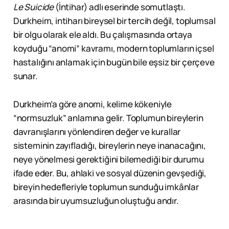
Le Suicide
(İntihar) adlı eserinde somutlaştı.
Durkheim, intiharı bireysel bir tercih değil, toplumsal
bir olgu olarak ele aldı. Bu çalışmasında ortaya
koyduğu “anomi” kavramı, modern toplumların içsel
hastalığını anlamak için bugün bile eşsiz bir çerçeve
sunar.
Durkheim’a göre anomi, kelime kökeniyle
“normsuzluk” anlamına gelir. Toplumun bireylerin
davranışlarını yönlendiren değer ve kurallar
sisteminin zayıfladığı, bireylerin neye inanacağını,
neye yönelmesi gerektiğini bilemediği bir durumu
ifade eder. Bu, ahlaki ve sosyal düzenin gevşediği,
bireyin hedefleriyle toplumun sunduğu imkânlar
arasında bir uyumsuzluğun oluştuğu andır.