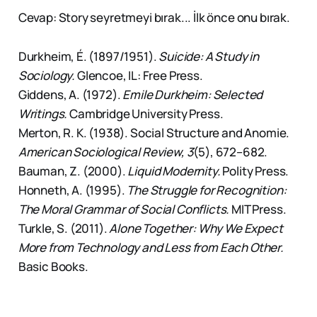
Cevap: Story seyretmeyi bırak... İlk önce onu bırak.
Durkheim, É. (1897/1951).
Suicide: A Study in
Sociology.
Glencoe, IL: Free Press.
Giddens, A. (1972).
Emile Durkheim: Selected
Writings.
Cambridge University Press.
Merton, R. K. (1938). Social Structure and Anomie.
American Sociological Review, 3
(5), 672–682.
Bauman, Z. (2000).
Liquid Modernity.
Polity Press.
Honneth, A. (1995).
The Struggle for Recognition:
The Moral Grammar of Social Conflicts.
MIT Press.
Turkle, S. (2011).
Alone Together: Why We Expect
More from Technology and Less from Each Other.
Basic Books.