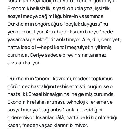
kurumların zayıfladığı her yerde kendini gösteriyor.
Ekonomik belirsizlik, siyasi kutuplaşma, işsizlik,
sosyal medya bağımlılığı, bireyin yaşamında
Durkheim’ın öngördüğü o “boşluk duygusu”nu
yeniden üretiyor. Artık hiçbir kurum bireye “neden
yaşaması gerektiğini” anlatmıyor. Aile, din, cemiyet,
hatta ideoloji —hepsi kendi meşruiyetini yitirmiş
durumda. Geriye sadece bireyin sınır tanımaz
arzuları kalıyor.
Durkheim’ın “anomi” kavramı, modern toplumun
görünmez hastalığını teşhis etmişti; bugün ise o
hastalık küresel bir salgın haline gelmiş durumda.
Ekonomik refahın artması, teknolojik ilerleme ve
sosyal medya “bağlantısı”, anlam eksikliğini
gideremiyor. İnsanlar hâlâ, hatta belki hiç olmadığı
kadar, “neden yaşadıklarını” bilmiyor.