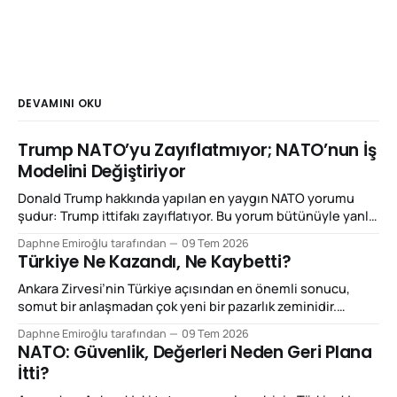
DEVAMINI OKU
Trump NATO’yu Zayıflatmıyor; NATO’nun İş
Modelini Değiştiriyor
Donald Trump hakkında yapılan en yaygın NATO yorumu
şudur: Trump ittifakı zayıflatıyor. Bu yorum bütünüyle yanlış
değil; ancak Ankara Zirvesi'ni açıklamak için yeterli de değil.
Daphne Emiroğlu tarafından
09 Tem 2026
Çünkü Trump'ın yaptığı şey NATO'yu dağıtmaktan çok,
Türkiye Ne Kazandı, Ne Kaybetti?
NATO'nun çalışma mantığını yeniden fiyatlandırmak.
Beğenilsin ya da beğenilmesin, bu
Ankara Zirvesi’nin Türkiye açısından en önemli sonucu,
somut bir anlaşmadan çok yeni bir pazarlık zeminidir.
Türkiye bu zirvede NATO’dan çıkmayı tartışan, ittifakın
Daphne Emiroğlu tarafından
09 Tem 2026
kenarında duran ya da yalnızca coğrafi konumuyla önem
NATO: Güvenlik, Değerleri Neden Geri Plana
kazanan ülke görüntüsünden uzaklaşmaya çalıştı.
İtti?
Ankara’nın vermek istediği mesaj daha netti: Eğer Avrupa
gerçekten daha fazla savunma