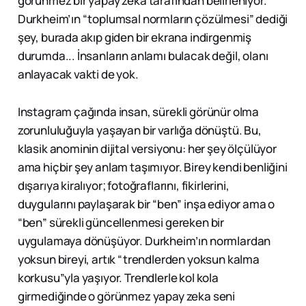
görünmez bir yapay zekâ tarafından belirleniyor.
Durkheim’ın “toplumsal normların çözülmesi” dediği
şey, burada akıp giden bir ekrana indirgenmiş
durumda... İnsanların anlamı bulacak değil, olanı
anlayacak vakti de yok.
Instagram çağında insan, sürekli görünür olma
zorunluluğuyla yaşayan bir varlığa dönüştü. Bu,
klasik anominin dijital versiyonu: her şey ölçülüyor
ama hiçbir şey anlam taşımıyor. Birey kendi benliğini
dışarıya kiralıyor; fotoğraflarını, fikirlerini,
duygularını paylaşarak bir “ben” inşa ediyor ama o
“ben” sürekli güncellenmesi gereken bir
uygulamaya dönüşüyor. Durkheim’ın normlardan
yoksun bireyi, artık “trendlerden yoksun kalma
korkusu”yla yaşıyor. Trendlerle kol kola
girmediğinde o görünmez yapay zeka seni