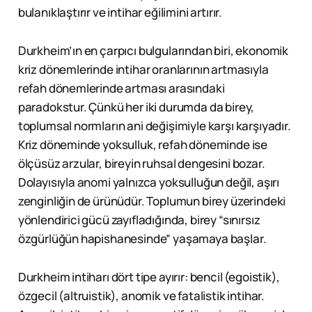
bulanıklaştırır ve intihar eğilimini artırır.
Durkheim’ın en çarpıcı bulgularından biri, ekonomik
kriz dönemlerinde intihar oranlarının artmasıyla
refah dönemlerinde artması arasındaki
paradokstur. Çünkü her iki durumda da birey,
toplumsal normların ani değişimiyle karşı karşıyadır.
Kriz döneminde yoksulluk, refah döneminde ise
ölçüsüz arzular, bireyin ruhsal dengesini bozar.
Dolayısıyla anomi yalnızca yoksulluğun değil, aşırı
zenginliğin de ürünüdür. Toplumun birey üzerindeki
yönlendirici gücü zayıfladığında, birey “sınırsız
özgürlüğün hapishanesinde” yaşamaya başlar.
Durkheim intiharı dört tipe ayırır: bencil (egoistik),
özgecil (altruistik), anomik ve fatalistik intihar.