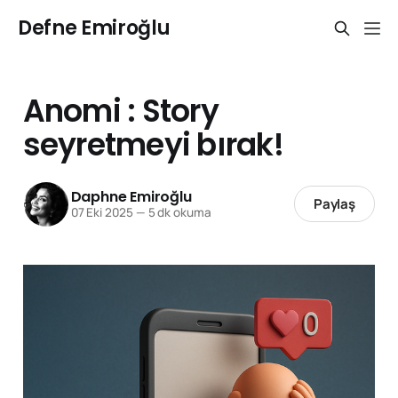
Defne Emiroğlu
Anomi : Story
seyretmeyi bırak!
Daphne Emiroğlu
Paylaş
07 Eki 2025
—
5 dk okuma