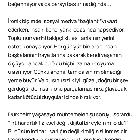
beğenmiyor ya da parayı bastırmadığında...
İronik biçimde, sosyal medya “bağlantı”yı vaat
ederken, insanı kendi yankı odasında hapsediyor.
Toplumun yerini takipçi kitlesi, anlamın yerini
estetik onay alıyor. Her gün yüz binlerce insan,
başkalarının hayatlarına bakarak kendi yaşamını
ölçüyor; ancak bu ölçü hiçbir zaman doyuma
ulaşmıyor. Çünkü anomi, tam da sınırın olmadığı
yerde büyür. Ve bu sınırsızlık iyi, güzel, doğru bir şey
gördüğünde insanı onu parçalamasını sağlayacak
kadar kötücül duygular içinde bırakıyor.
Durkheim yaşasaydı muhtemelen şu soruyu sorardı:
“İntihar artık fiziksel değil, dijital bir eylem mi oldu?”
Bugünün intiharı, varlığın değil kimliğin silinmesidir.
İnsan kendini öldürmüyor; profilini siliyor, kendini