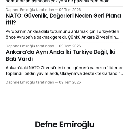
somut bir anlaşmadan çok yeni bir pazarlık zeminidir.
Türkiye bu zirvede NATO’dan çıkmayı tartışan, ittifakın
Daphne Emiroğlu tarafından
09 Tem 2026
kenarında duran ya da yalnızca coğrafi konumuyla önem
NATO: Güvenlik, Değerleri Neden Geri Plana
kazanan ülke görüntüsünden uzaklaşmaya çalıştı.
İtti?
Ankara’nın vermek istediği mesaj daha netti: Eğer Avrupa
gerçekten daha fazla savunma
Avrupa'nın Ankara'daki tutumunu anlamak için Türkiye'den
önce Avrupa'ya bakmak gerekir. Çünkü Ankara Zirvesi'nin
ikinci gününde yaşananlar, aslında Türkiye'nin
Daphne Emiroğlu tarafından
09 Tem 2026
değişiminden çok Avrupa'nın değişimini anlatıyordu. Yirmi
Ankara’da Aynı Anda İki Türkiye Değil, İki
yıl önce böyle bir zirve düzenlenseydi, Avrupa'nın ilk
Batı Vardı
gündemi büyük
Ankara’daki NATO Zirvesi’nin ikinci gününü yalnızca “liderler
toplandı, bildiri yayımlandı, Ukrayna’ya destek tekrarlandı”
diye okumak, o gün yaşanan asıl kırılmayı ıskalamak olur.
Daphne Emiroğlu tarafından
09 Tem 2026
Çünkü 8 Temmuz 2026’da Ankara’da ilginç bir şey oldu: Aynı
şehirde bulunan Batılı gazeteciler, diplomatlar, düşünce
kuruluşları ve siyasetçiler aynı ülkeye baktılar; fakat
Defne Emiroğlu