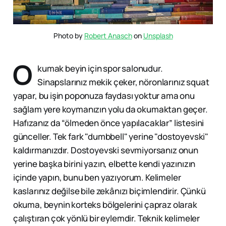
Photo by 
Robert Anasch
 on 
Unsplash
O
kumak beyin için spor salonudur.
Sinapslarınız mekik çeker, nöronlarınız squat
yapar, bu işin poponuza faydası yoktur ama onu
sağlam yere koymanızın yolu da okumaktan geçer.
Hafızanız da “ölmeden önce yapılacaklar” listesini
günceller. Tek fark "dumbbell" yerine "dostoyevski"
kaldırmanızdır. Dostoyevski sevmiyorsanız onun
yerine başka birini yazın, elbette kendi yazınızın
içinde yapın, bunu ben yazıyorum. Kelimeler
kaslarınız değilse bile zekânızı biçimlendirir. Çünkü
okuma, beynin korteks bölgelerini çapraz olarak
çalıştıran çok yönlü bir eylemdir. Teknik kelimeler