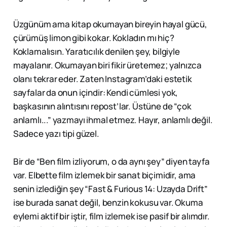
Üzgünüm ama kitap okumayan bireyin hayal gücü,
çürümüş limon gibi kokar. Kokladın mı hiç?
Koklamalısın. Yaratıcılık denilen şey, bilgiyle
mayalanır. Okumayan biri fikir üretemez; yalnızca
olanı tekrar eder. Zaten Instagram’daki estetik
sayfalar da onun içindir: Kendi cümlesi yok,
başkasının alıntısını repost’lar. Üstüne de “çok
anlamlı...” yazmayı ihmal etmez. Hayır, anlamlı değil.
Sadece yazı tipi güzel.
Bir de “Ben film izliyorum, o da aynı şey” diyen tayfa
var. Elbette film izlemek bir sanat biçimidir, ama
senin izlediğin şey “Fast & Furious 14: Uzayda Drift”
ise burada sanat değil, benzin kokusu var. Okuma
eylemi aktif bir iştir, film izlemek ise pasif bir alımdır.