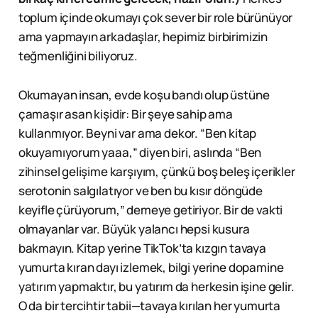
toplum içinde okumayı çok sever bir role bürünüyor
ama yapmayın arkadaşlar, hepimiz birbirimizin
teğmenliğini biliyoruz.
Okumayan insan, evde koşu bandı olup üstüne
çamaşır asan kişidir: Bir şeye sahip ama
kullanmıyor. Beyni var ama dekor. “Ben kitap
okuyamıyorum yaaa,” diyen biri, aslında “Ben
zihinsel gelişime karşıyım, çünkü boş beleş içerikler
serotonin salgılatıyor ve ben bu kısır döngüde
keyifle çürüyorum,” demeye getiriyor. Bir de vakti
olmayanlar var. Büyük yalancı hepsi kusura
bakmayın. Kitap yerine TikTok’ta kızgın tavaya
yumurta kıran dayı izlemek, bilgi yerine dopamine
yatırım yapmaktır, bu yatırım da herkesin işine gelir.
O da bir tercihtir tabii—tavaya kırılan her yumurta