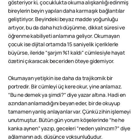
gösteriyor ki, çocuklukta okuma alışkanlığı edinmiş
bireylerin beyin yapıları daha karmaşık bağlantılar
geliştiriyor. Beyindeki beyaz madde yoğunluğu
artıyor, bu da daha hızlı düşünme, dikkat süresi ve
öğrenme kabiliyeti anlamına geliyor. Okumayan
çocuk ise dijital ortamda 15 saniyelik içeriklerle
büyürse, ileride “şarjım %1 kaldı” cümlesiyle hayat
özetini çıkaracak beceriden öteye gidemiyor.
Okumayan yetişkin ise daha da trajikomik bir
portredir. Bir cümleyi üç kere okur, yine anlamaz.
“Bu ne demek ya şimdi?” diye yazar altına. Hadi en
azından anlamadığını beyan eder, bir de okuyup
tamamen yanlış anlayanlar var. Çünkü zihin işlemeyi
unutmuştur. Bütün gün yorum köşelerinde “he he
kanka aynen” yazıp, geceleri “neden yalnızım?” diye
ağlamanın adı, düşünce yoksunluğudur.