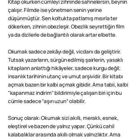
Kitap okurken cümleyi zihninde sahnelersin, beynin
çalışır. Filmde ise yönetmen senin yerine
düşünmüştür. Sen koltukta patlamış mısırla ter
dökerken, zihnin obezleşir. Obezlik seyrettiğin film
ya da dizilerle de bağlantılı olarak artar elbette.
Okumak sadece zekâyı değil, vicdanı da geliştirir.
Tutsak yazarların, sürgün edilmiş şairlerin, yasaklı
kitapların anlattığı hikâyeler, sadece kurgu değil;
insanlık tarihinin utanç ve umut arşividir. Bir kitabı
açmak bazen bir kalbi açmak gibidir. Ama tabii, kalbi
"kapanmaz indirim" bildirimiyle çalışan biri için bu
cümle sadece “aşırı uzun” olabilir.
Sonuç olarak: Okumak sizi akıllı, meraklı, esnek,
eleştirel ve bazen de yalnız yapar. Çünkü cahil
kalabalıklar arasında akıllı olmak yalnızlıktır. Ama