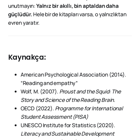
unutmayın:
Yalnız bir akıllı, bin aptaldan daha
güçlüdür.
Hele bir de kitapları varsa, o yalnızlıktan
evren yaratır.
Kaynakça:
American Psychological Association (2014).
“Reading and empathy”
Wolf, M. (2007).
Proust and the Squid: The
Story and Science of the Reading Brain
.
OECD (2022).
Programme for International
Student Assessment (PISA)
UNESCO Institute for Statistics (2020).
Literacy and Sustainable Development