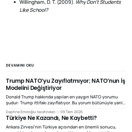
Willingham, D. T. (2009).
Why Don’t Students
Like School?
DEVAMINI OKU
Trump NATO’yu Zayıflatmıyor; NATO’nun İş
Modelini Değiştiriyor
Donald Trump hakkında yapılan en yaygın NATO yorumu
şudur: Trump ittifakı zayıflatıyor. Bu yorum bütünüyle yanlış
değil; ancak Ankara Zirvesi'ni açıklamak için yeterli de değil.
Daphne Emiroğlu tarafından
09 Tem 2026
Çünkü Trump'ın yaptığı şey NATO'yu dağıtmaktan çok,
Türkiye Ne Kazandı, Ne Kaybetti?
NATO'nun çalışma mantığını yeniden fiyatlandırmak.
Beğenilsin ya da beğenilmesin, bu
Ankara Zirvesi’nin Türkiye açısından en önemli sonucu,