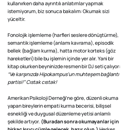
kullanırken daha ayrıntılı anlatımlar yapmak
istemiyorum, biz sonuca bakalım: Okumak sizi
yüceltir.
Fonolojik işlemleme (harfleri seslere dönüştürme),
semantik işlemleme (anlamı kavrama), episodik
bellek (bağlam kurma), hatta motor korteks (göz
hareketleri) bile bu işlemin içinde yer alır. Yani bir
kitap okurken beyninizde resmen bir DJ seti çalıyor:
“Ve karşınızda Hipokampus’un muhteşem bağlantı
partisi!” Cıstak cıstak!
Amerikan Psikoloji Derneği’ne göre, düzenli okuma
yapan bireylerin empati kurma becerisi, bilişsel
esnekliği ve duygusal düzenleme yetisi anlamlı
şekilde artıyor.
(Buradan sonra okumayanlar için
birkaç kırıcı cümle gelecek, hazır olun.)
Herkes