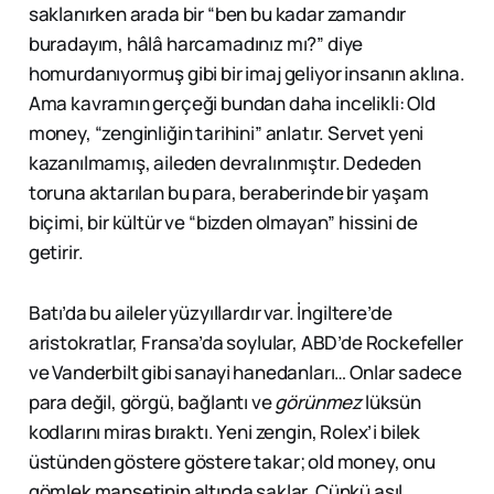
saklanırken arada bir “ben bu kadar zamandır
buradayım, hâlâ harcamadınız mı?” diye
homurdanıyormuş gibi bir imaj geliyor insanın aklına.
Ama kavramın gerçeği bundan daha incelikli: Old
money, “zenginliğin tarihini” anlatır. Servet yeni
kazanılmamış, aileden devralınmıştır. Dededen
toruna aktarılan bu para, beraberinde bir yaşam
biçimi, bir kültür ve “bizden olmayan” hissini de
getirir.
Batı’da bu aileler yüzyıllardır var. İngiltere’de
aristokratlar, Fransa’da soylular, ABD’de Rockefeller
ve Vanderbilt gibi sanayi hanedanları… Onlar sadece
para değil, görgü, bağlantı ve
görünmez
lüksün
kodlarını miras bıraktı. Yeni zengin, Rolex’i bilek
üstünden göstere göstere takar; old money, onu
gömlek manşetinin altında saklar. Çünkü asıl