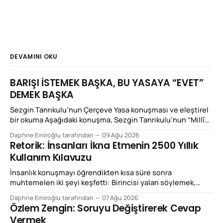
DEVAMINI OKU
BARIŞI İSTEMEK BAŞKA, BU YASAYA “EVET”
DEMEK BAŞKA
Sezgin Tanrıkulu’nun Çerçeve Yasa konuşması ve eleştirel
bir okuma Aşağıdaki konuşma, Sezgin Tanrıkulu’nun “Millî
Dayanışma ve Toplumsal Bütünleşmenin
Daphne Emiroğlu tarafından
09 Ağu 2026
Güçlendirilmesine Dair Kanun Teklifi”ne ilişkin yaptığı
Retorik: İnsanları İkna Etmenin 2500 Yıllık
konuşmadır: SEZGİN TANRIKULU’NUN KONUŞMASI “Bugün
Kullanım Kılavuzu
önümüzde bulunan teklif, büyük acılara sebebiyet vermiş
yarım asırlık bir çatışma döneminin mutlak biçimde
İnsanlık konuşmayı öğrendikten kısa süre sonra
sonlandırılmasına kapıyı aralaması
muhtemelen iki şeyi keşfetti: Birincisi yalan söylemek,
ikincisi de haklı olmadığı hâlde haklıymış gibi konuşmak.
Daphne Emiroğlu tarafından
07 Ağu 2026
Neyse ki aradan birkaç bin yıl geçince Yunanlar meseleyi
Özlem Zengin: Soruyu Değiştirerek Cevap
biraz sistematik hâle getirip adına retorik dediler. Bugün
Vermek
“retorik” kelimesini çoğunlukla küçümseyici biçimde