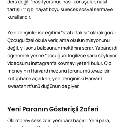
ders değil, “nasıl yürünür, nasıl konuşulur, nasıl
tartışılır” gibi hayat boyu sürecek sosyal sermaye
kurallarıdır.
Yeni zenginler ise eğitimi “statü takısı” olarak görür.
Çocuğu özel okula verir, ama okulun misyonunu
değil, yıl sonu balosunun mekânını sorar. Yabancı dil
öğrenmek yerine “çocuğum İngilizce şarkı söylüyor”
videosunu Instagram’a koymayı yeterli bulur. Old
money’nin Harvard mezunu torunu mütevazı bir
kütüphane açarken, yeni zengininki Harvard
sweatshirt’ünü düğünün de giyer.
Yeni Paranın Gösterişli Zaferi
Old money sessizdir; yeni para bağırır. Yeni para,