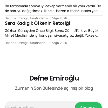
kullanıyoruz. “Bunlar retorik”, “retorikten başka bir şey
Bir tartışmada soruya iyi cevap vermenin bir yolu vardır. Bir
de soruyu değiştirmek. İkincisi bazen o kadar ustaca yapılır
ki cevap aldığımızı zannederiz. Özlem Zengin’in Meclis
Daphne Emiroğlu tarafından
07 Ağu 2026
konuşmalarını izlerken dikkatimi çeken temel retorik özellik
Sera Kadıgil: Öfkenin Retoriği
bu: Önüne konulan tartışmanın çerçevesini kabul etmek
yerine sık sık o çerçeveyi değiştiriyor. Bu,
Gökhan Günaydın: Önce Bilgi, Sonra CümleTürkiye Büyük
retorikte reframing,
Millet Meclisi’nde iyi konuşan siyasetçi az değil. Yüksek
sesle konuşan ise hiç az değil. Fakat ikisi aynı şey değil.
Daphne Emiroğlu tarafından
07 Ağu 2026
Şimdi size Gökhan Günaydın Fan Club’tan yazıyorum. Bir
konuşmayı güçlü yapan şey sesin desibeli, kürsüye vurulan
elin şiddeti ya da karşı sıradan
Defne Emiroğlu
Zurnanın Son Büfesinde açılmış bir blog
Abone ol