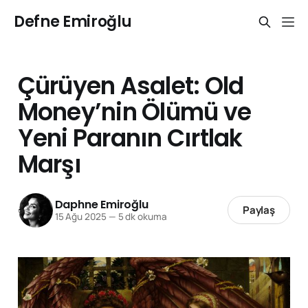
Defne Emiroğlu
Çürüyen Asalet: Old
Money’nin Ölümü ve
Yeni Paranın Cırtlak
Marşı
Daphne Emiroğlu
Paylaş
15 Ağu 2025
—
5 dk okuma