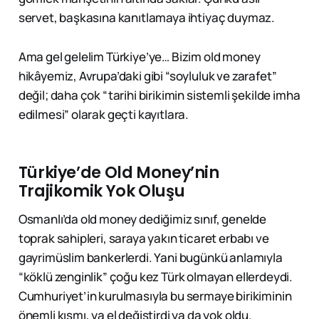
servet, başkasına kanıtlamaya ihtiyaç duymaz.
Ama gel gelelim Türkiye’ye… Bizim old money
hikâyemiz, Avrupa’daki gibi “soyluluk ve zarafet”
değil; daha çok “tarihi birikimin sistemli şekilde imha
edilmesi” olarak geçti kayıtlara.
Türkiye’de Old Money’nin
Trajikomik Yok Oluşu
Osmanlı’da old money dediğimiz sınıf, genelde
toprak sahipleri, saraya yakın ticaret erbabı ve
gayrimüslim bankerlerdi. Yani bugünkü anlamıyla
“köklü zenginlik” çoğu kez Türk olmayan ellerdeydi.
Cumhuriyet’in kurulmasıyla bu sermaye birikiminin
önemli kısmı, ya el değiştirdi ya da yok oldu.