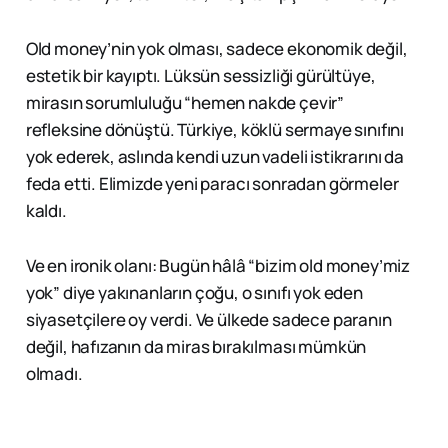
Old money’nin yok olması, sadece ekonomik değil,
estetik bir kayıptı. Lüksün sessizliği gürültüye,
mirasın sorumluluğu “hemen nakde çevir”
refleksine dönüştü. Türkiye, köklü sermaye sınıfını
yok ederek, aslında kendi uzun vadeli istikrarını da
feda etti. Elimizde yeni paracı sonradan görmeler
kaldı.
Ve en ironik olanı: Bugün hâlâ “bizim old money’miz
yok” diye yakınanların çoğu, o sınıfı yok eden
siyasetçilere oy verdi. Ve ülkede sadece paranın
değil, hafızanın da miras bırakılması mümkün
olmadı.