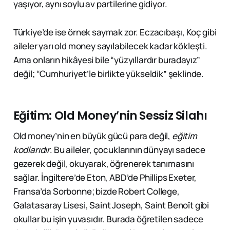
yaşıyor, aynı soylu av partilerine gidiyor.
Türkiye’de ise örnek saymak zor. Eczacıbaşı, Koç gibi
aileler yarı old money sayılabilecek kadar kökleşti.
Ama onların hikâyesi bile “yüzyıllardır buradayız”
değil; “Cumhuriyet’le birlikte yükseldik” şeklinde.
Eğitim: Old Money’nin Sessiz Silahı
Old money’nin en büyük gücü para değil,
eğitim
kodlarıdır
. Bu aileler, çocuklarının dünyayı sadece
gezerek değil, okuyarak, öğrenerek tanımasını
sağlar. İngiltere’de Eton, ABD’de Phillips Exeter,
Fransa’da Sorbonne; bizde Robert College,
Galatasaray Lisesi, Saint Joseph, Saint Benoît gibi
okullar bu işin yuvasıdır. Burada öğretilen sadece