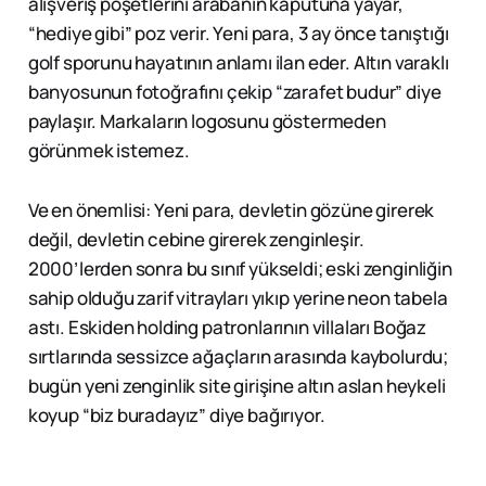
alışveriş poşetlerini arabanın kaputuna yayar,
“hediye gibi” poz verir. Yeni para, 3 ay önce tanıştığı
golf sporunu hayatının anlamı ilan eder. Altın varaklı
banyosunun fotoğrafını çekip “zarafet budur” diye
paylaşır. Markaların logosunu göstermeden
görünmek istemez.
Ve en önemlisi: Yeni para, devletin gözüne girerek
değil, devletin cebine girerek zenginleşir.
2000’lerden sonra bu sınıf yükseldi; eski zenginliğin
sahip olduğu zarif vitrayları yıkıp yerine neon tabela
astı. Eskiden holding patronlarının villaları Boğaz
sırtlarında sessizce ağaçların arasında kaybolurdu;
bugün yeni zenginlik site girişine altın aslan heykeli
koyup “biz buradayız” diye bağırıyor.