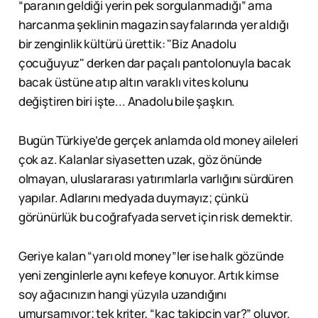
“paranın geldiği yerin pek sorgulanmadığı” ama
harcanma şeklinin magazin sayfalarında yer aldığı
bir zenginlik kültürü ürettik: "Biz Anadolu
çocuğuyuz" derken dar paçalı pantolonuyla bacak
bacak üstüne atıp altın varaklı vites kolunu
değiştiren biri işte... Anadolu bile şaşkın.
Bugün Türkiye’de gerçek anlamda old money aileleri
çok az. Kalanlar siyasetten uzak, göz önünde
olmayan, uluslararası yatırımlarla varlığını sürdüren
yapılar. Adlarını medyada duymayız; çünkü
görünürlük bu coğrafyada servet için risk demektir.
Geriye kalan “yarı old money”ler ise halk gözünde
yeni zenginlerle aynı kefeye konuyor. Artık kimse
soy ağacınızın hangi yüzyıla uzandığını
umursamıyor; tek kriter, “kaç takipçin var?” oluyor.