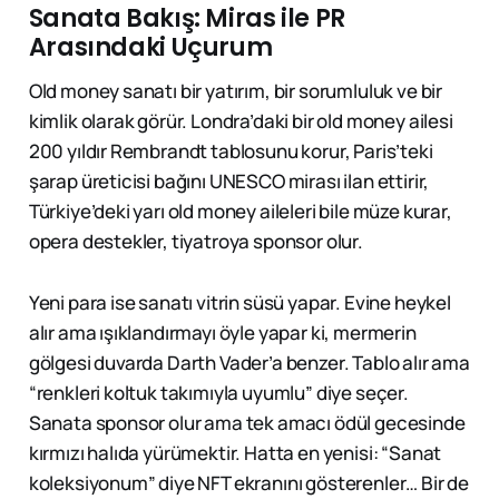
Sanata Bakış: Miras ile PR
Arasındaki Uçurum
Old money sanatı bir yatırım, bir sorumluluk ve bir
kimlik olarak görür. Londra’daki bir old money ailesi
200 yıldır Rembrandt tablosunu korur, Paris’teki
şarap üreticisi bağını UNESCO mirası ilan ettirir,
Türkiye’deki yarı old money aileleri bile müze kurar,
opera destekler, tiyatroya sponsor olur.
Yeni para ise sanatı vitrin süsü yapar. Evine heykel
alır ama ışıklandırmayı öyle yapar ki, mermerin
gölgesi duvarda Darth Vader’a benzer. Tablo alır ama
“renkleri koltuk takımıyla uyumlu” diye seçer.
Sanata sponsor olur ama tek amacı ödül gecesinde
kırmızı halıda yürümektir. Hatta en yenisi: “Sanat
koleksiyonum” diye NFT ekranını gösterenler… Bir de