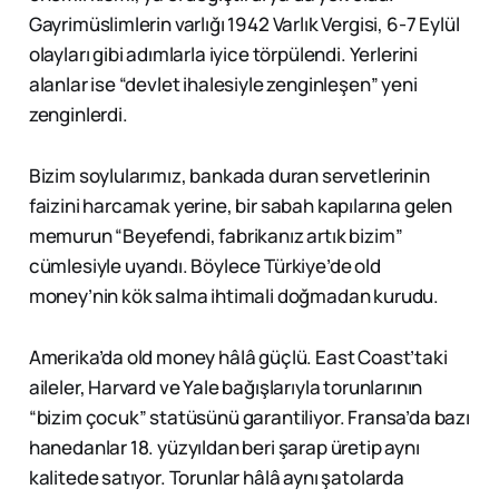
Gayrimüslimlerin varlığı 1942 Varlık Vergisi, 6-7 Eylül
olayları gibi adımlarla iyice törpülendi. Yerlerini
alanlar ise “devlet ihalesiyle zenginleşen” yeni
zenginlerdi.
Bizim soylularımız, bankada duran servetlerinin
faizini harcamak yerine, bir sabah kapılarına gelen
memurun “Beyefendi, fabrikanız artık bizim”
cümlesiyle uyandı. Böylece Türkiye’de old
money’nin kök salma ihtimali doğmadan kurudu.
Amerika’da old money hâlâ güçlü. East Coast’taki
aileler, Harvard ve Yale bağışlarıyla torunlarının
“bizim çocuk” statüsünü garantiliyor. Fransa’da bazı
hanedanlar 18. yüzyıldan beri şarap üretip aynı
kalitede satıyor. Torunlar hâlâ aynı şatolarda