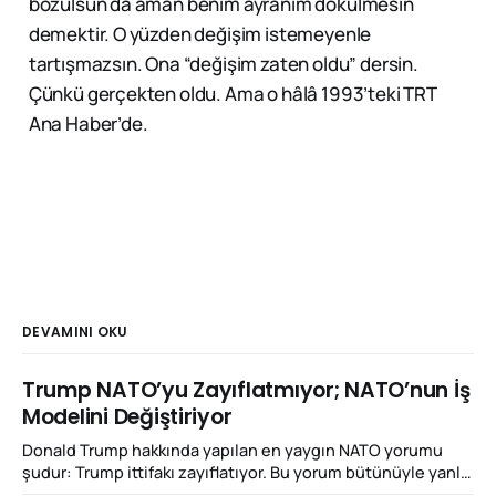
bozulsun da aman benim ayranım dökülmesin
demektir. O yüzden değişim istemeyenle
tartışmazsın. Ona “değişim zaten oldu” dersin.
Çünkü gerçekten oldu. Ama o hâlâ 1993’teki TRT
Ana Haber’de.
DEVAMINI OKU
Trump NATO’yu Zayıflatmıyor; NATO’nun İş
Modelini Değiştiriyor
Donald Trump hakkında yapılan en yaygın NATO yorumu
şudur: Trump ittifakı zayıflatıyor. Bu yorum bütünüyle yanlış
değil; ancak Ankara Zirvesi'ni açıklamak için yeterli de değil.