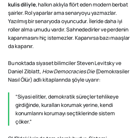
kulis diliyle
, halkın aklıyla flört eden modern berbat
şairler. Rol yaparlar ama senaryoyu yazmazlar.
Yazılmış bir senaryoda oyuncudur. İleride daha iyi
roller alma umudu vardır. Sahnededirler ve perdenin
kapanmasını hiç istemezler. Kapanırsa bazı maaşlar
da kapanır.
Bu noktada siyaset bilimciler Steven Levitsky ve
Daniel Ziblatt,
How Democracies Die
(Demokrasiler
Nasıl Ölür) adlı kitaplarında şöyle uyarır:
“Siyasi elitler, demokratik süreçler tehlikeye
girdiğinde, kuralları korumak yerine, kendi
konumlarını korumayı seçtiklerinde sistem
çöker.”