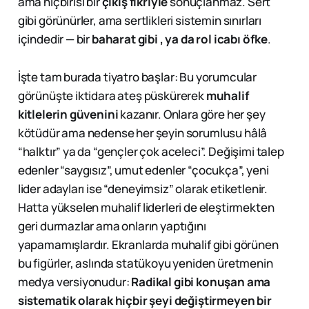
ama hiçbirisi bir
çıkış fikriyle
sonuçlanmaz. Sert
gibi görünürler, ama sertlikleri sistemin sınırları
içindedir — bir
baharat gibi , ya da rol icabı öfke
.
İşte tam burada tiyatro başlar: Bu yorumcular
görünüşte iktidara ateş püskürerek
muhalif
kitlelerin güvenini
kazanır. Onlara göre her şey
kötüdür ama nedense her şeyin sorumlusu hâlâ
“halktır” ya da “gençler çok aceleci”. Değişimi talep
edenler “saygısız”, umut edenler “çocukça”, yeni
lider adayları ise “deneyimsiz” olarak etiketlenir.
Hatta yükselen muhalif liderleri de eleştirmekten
geri durmazlar ama onların yaptığını
yapamamışlardır. Ekranlarda muhalif gibi görünen
bu figürler, aslında statükoyu yeniden üretmenin
medya versiyonudur:
Radikal gibi konuşan ama
sistematik olarak hiçbir şeyi değiştirmeyen bir