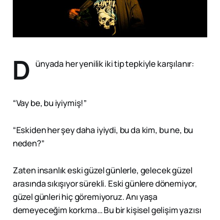
D
ünyada her yenilik iki tip tepkiyle karşılanır:
“Vay be, bu iyiymiş!”
“Eskiden her şey daha iyiydi, bu da kim, bu ne, bu
neden?”
Zaten insanlık eski güzel günlerle, gelecek güzel
arasında sıkışıyor sürekli. Eski günlere dönemiyor,
güzel günleri hiç göremiyoruz. Anı yaşa
demeyeceğim korkma… Bu bir kişisel gelişim yazısı