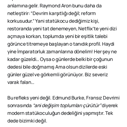
anlamına gelir. Raymond Aron bunu daha da
netleştirir: “Devrim karşıtlığı değil; reform
korkusudur.” Yani statükocu dediğimiz kişi,
restoranda yeni tat denemeyen, Netflix’te yeni dizi
açmaya korkan, toplumda yeni bir eşitlik talebi
görünce titremeye başlayan o tanıdık profil. Haydi
yine İmparatorluk zamanlarına dönelim! Her şey ne
kadar güzeldi… Oysa o günlerde belki bir çoğunun
dedesi bile doğmamış Ama olsun dizilerde eski
günler güzel ve görkemli görünüyor. Biz severiz
varak falan…
Bu refleks yeni değil. Edmund Burke, Fransız Devrimi
sonrasında
“ani değişim toplumları çürütür”
diyerek
modern statükoculuğun dedeliğini yapmıştır. Tek
dede bizimki değil.