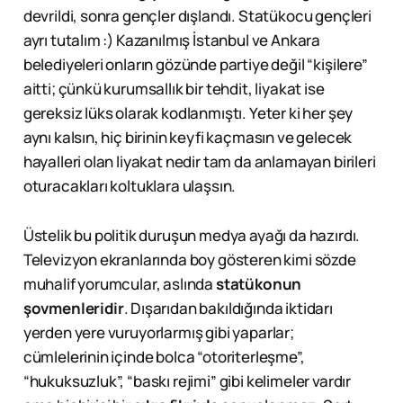
devrildi, sonra gençler dışlandı. Statükocu gençleri
ayrı tutalım :) Kazanılmış İstanbul ve Ankara
belediyeleri onların gözünde partiye değil “kişilere”
aitti; çünkü kurumsallık bir tehdit, liyakat ise
gereksiz lüks olarak kodlanmıştı. Yeter ki her şey
aynı kalsın, hiç birinin keyfi kaçmasın ve gelecek
hayalleri olan liyakat nedir tam da anlamayan birileri
oturacakları koltuklara ulaşsın.
Üstelik bu politik duruşun medya ayağı da hazırdı.
Televizyon ekranlarında boy gösteren kimi sözde
muhalif yorumcular, aslında
statükonun
şovmenleridir
. Dışarıdan bakıldığında iktidarı
yerden yere vuruyorlarmış gibi yaparlar;
cümlelerinin içinde bolca “otoriterleşme”,
“hukuksuzluk”, “baskı rejimi” gibi kelimeler vardır