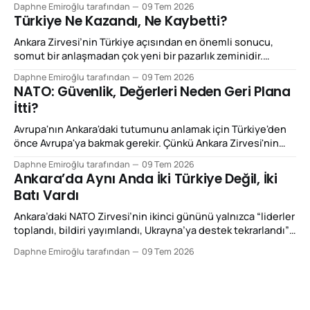
Daphne Emiroğlu tarafından
09 Tem 2026
Çünkü Trump'ın yaptığı şey NATO'yu dağıtmaktan çok,
Türkiye Ne Kazandı, Ne Kaybetti?
NATO'nun çalışma mantığını yeniden fiyatlandırmak.
Beğenilsin ya da beğenilmesin, bu
Ankara Zirvesi’nin Türkiye açısından en önemli sonucu,
somut bir anlaşmadan çok yeni bir pazarlık zeminidir.
Türkiye bu zirvede NATO’dan çıkmayı tartışan, ittifakın
Daphne Emiroğlu tarafından
09 Tem 2026
kenarında duran ya da yalnızca coğrafi konumuyla önem
NATO: Güvenlik, Değerleri Neden Geri Plana
kazanan ülke görüntüsünden uzaklaşmaya çalıştı.
İtti?
Ankara’nın vermek istediği mesaj daha netti: Eğer Avrupa
gerçekten daha fazla savunma
Avrupa'nın Ankara'daki tutumunu anlamak için Türkiye'den
önce Avrupa'ya bakmak gerekir. Çünkü Ankara Zirvesi'nin
ikinci gününde yaşananlar, aslında Türkiye'nin
Daphne Emiroğlu tarafından
09 Tem 2026
değişiminden çok Avrupa'nın değişimini anlatıyordu. Yirmi
Ankara’da Aynı Anda İki Türkiye Değil, İki
yıl önce böyle bir zirve düzenlenseydi, Avrupa'nın ilk
Batı Vardı
gündemi büyük
Ankara’daki NATO Zirvesi’nin ikinci gününü yalnızca “liderler
toplandı, bildiri yayımlandı, Ukrayna’ya destek tekrarlandı”
diye okumak, o gün yaşanan asıl kırılmayı ıskalamak olur.
Daphne Emiroğlu tarafından
09 Tem 2026
Çünkü 8 Temmuz 2026’da Ankara’da ilginç bir şey oldu: Aynı
şehirde bulunan Batılı gazeteciler, diplomatlar, düşünce
kuruluşları ve siyasetçiler aynı ülkeye baktılar; fakat