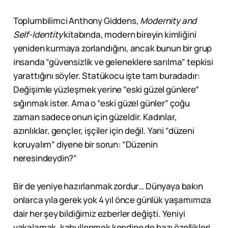
Toplumbilimci Anthony Giddens,
Modernity and
Self-Identity
kitabında, modern bireyin kimliğini
yeniden kurmaya zorlandığını, ancak bunun bir grup
insanda “güvensizlik ve geleneklere sarılma” tepkisi
yarattığını söyler. Statükocu işte tam buradadır:
Değişimle yüzleşmek yerine “eski güzel günlere”
sığınmak ister. Ama o “eski güzel günler” çoğu
zaman sadece onun için güzeldir. Kadınlar,
azınlıklar, gençler, işçiler için değil. Yani “düzeni
koruyalım” diyene bir sorun: “Düzenin
neresindeydin?”
Bir de yeniye hazırlanmak zordur… Dünyaya bakın
onlarca yıla gerek yok 4 yıl önce günlük yaşamımıza
dair her şey bildiğimiz ezberler değişti. Yeniyi
yakalamak, kabullenmek kendine de bazı özellikleri