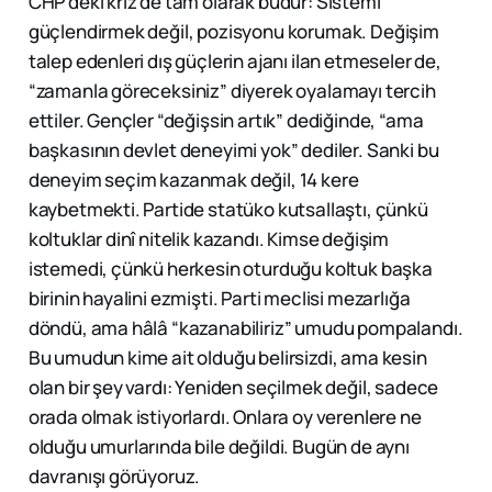
CHP’deki kriz de tam olarak budur: Sistemi
güçlendirmek değil, pozisyonu korumak. Değişim
talep edenleri dış güçlerin ajanı ilan etmeseler de,
“zamanla göreceksiniz” diyerek oyalamayı tercih
ettiler. Gençler “değişsin artık” dediğinde, “ama
başkasının devlet deneyimi yok” dediler. Sanki bu
deneyim seçim kazanmak değil, 14 kere
kaybetmekti. Partide statüko kutsallaştı, çünkü
koltuklar dinî nitelik kazandı. Kimse değişim
istemedi, çünkü herkesin oturduğu koltuk başka
birinin hayalini ezmişti. Parti meclisi mezarlığa
döndü, ama hâlâ “kazanabiliriz” umudu pompalandı.
Bu umudun kime ait olduğu belirsizdi, ama kesin
olan bir şey vardı: Yeniden seçilmek değil, sadece
orada olmak istiyorlardı. Onlara oy verenlere ne
olduğu umurlarında bile değildi. Bugün de aynı
davranışı görüyoruz.