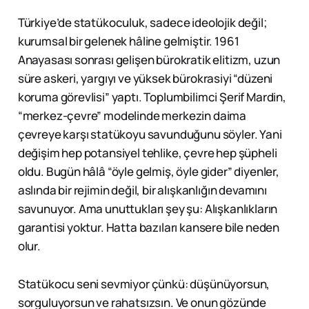
Türkiye’de statükoculuk, sadece ideolojik değil;
kurumsal bir gelenek hâline gelmiştir. 1961
Anayasası sonrası gelişen bürokratik elitizm, uzun
süre askeri, yargıyı ve yüksek bürokrasiyi “düzeni
koruma görevlisi” yaptı. Toplumbilimci Şerif Mardin,
“merkez-çevre” modelinde merkezin daima
çevreye karşı statükoyu savunduğunu söyler. Yani
değişim hep potansiyel tehlike, çevre hep şüpheli
oldu. Bugün hâlâ “öyle gelmiş, öyle gider” diyenler,
aslında bir rejimin değil, bir alışkanlığın devamını
savunuyor. Ama unuttukları şey şu: Alışkanlıkların
garantisi yoktur. Hatta bazıları kansere bile neden
olur.
Statükocu seni sevmiyor çünkü: düşünüyorsun,
sorguluyorsun ve rahatsızsın. Ve onun gözünde