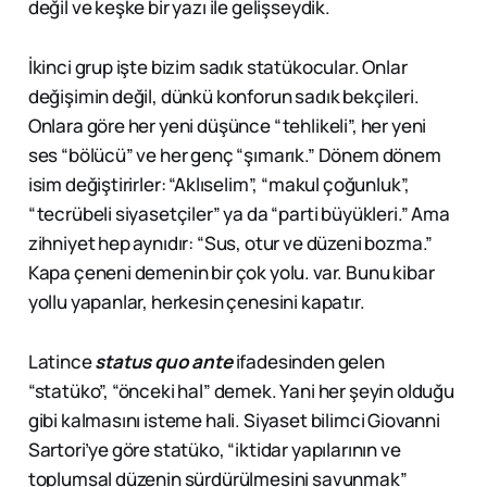
değil ve keşke bir yazı ile gelişseydik.
İkinci grup işte bizim sadık statükocular. Onlar
değişimin değil, dünkü konforun sadık bekçileri.
Onlara göre her yeni düşünce “tehlikeli”, her yeni
ses “bölücü” ve her genç “şımarık.” Dönem dönem
isim değiştirirler: “Aklıselim”, “makul çoğunluk”,
“tecrübeli siyasetçiler” ya da “parti büyükleri.” Ama
zihniyet hep aynıdır: “Sus, otur ve düzeni bozma.”
Kapa çeneni demenin bir çok yolu. var. Bunu kibar
yollu yapanlar, herkesin çenesini kapatır.
Latince
status quo ante
ifadesinden gelen
“statüko”, “önceki hal” demek. Yani her şeyin olduğu
gibi kalmasını isteme hali. Siyaset bilimci Giovanni
Sartori’ye göre statüko, “iktidar yapılarının ve
toplumsal düzenin sürdürülmesini savunmak”