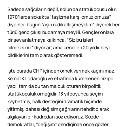
Sadece sağcıların değil, solun da statükocusu olur.
1970’lerde sokakta “faşizme karşı omuz omuza”
diyenler, bugün “aşırı radikalleşmeyelim” diyerek her
türlü genç çıkışı budamaya meyilli. Gençler onlara
bir şey anlatmaya kalkınca, “Siz bu işleri
bilmezsiniz” diyorlar; ama kendileri 20 yıldır neyi
bildiklerini tam olarak gösteremedi.
İşte burada CHP içinden örnek vermek kaçınılmaz.
Kemal Kılıçdaroğlu ve etrafında kümelenen hizipçi
yapı, tam da bu tanıma cuk oturan bir politik
statükoculuk örneğidir. 13 yıl boyunca seçim
kaybetmiş, halk desteğini dramatik biçimde
yitirmiş, dahası değişim çağrılarını tehdit olarak
algılayan bir kadrodan söz ediyoruz. Sözde
demokratlar, “değişim” dendiğinde önce gözler