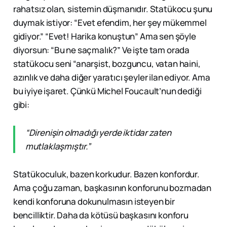
rahatsız olan, sistemin düşmanıdır. Statükocu şunu
duymak istiyor: “Evet efendim, her şey mükemmel
gidiyor.” “Evet! Harika konuştun” Ama sen şöyle
diyorsun: “Bu ne saçmalık?” Ve işte tam orada
statükocu seni “anarşist, bozguncu, vatan haini,
azınlık ve daha diğer yaratıcı şeyler ilan ediyor. Ama
bu iyiye işaret. Çünkü Michel Foucault’nun dediği
gibi:
“Direnişin olmadığı yerde iktidar zaten
mutlaklaşmıştır.”
Statükoculuk, bazen korkudur. Bazen konfordur.
Ama çoğu zaman, başkasının konforunu bozmadan
kendi konforuna dokunulmasın isteyen bir
bencilliktir. Daha da kötüsü başkasını konforu