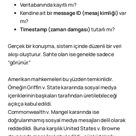
Veritabanında kayıtlı mı?
Kendine ait bir
message ID (mesaj kimliği)
var
mı?
Timestamp (zaman damgası)
tutarlı mı?
Gerçek bir konuşma, sistem içinde düzenli bir veri
akışı oluşturur. Sahte olan ise genelde sadece
“görünür.”
Amerikan mahkemeleri bu yüzden temkinlidir.
Örneğin Griffin v. State kararında sosyal medya
içeriklerinin başkaları tarafından üretilebileceği
açıkça kabul edildi.
Commonwealth v. Mangel kararında ise
doğrulanmamış sosyal medya mesajları delil olarak
reddedildi. Buna karşılık United States v. Browne