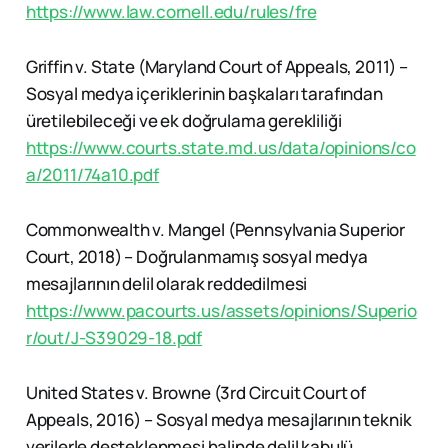
https://www.law.cornell.edu/rules/fre
Griffin v. State (Maryland Court of Appeals, 2011) –
Sosyal medya içeriklerinin başkaları tarafından
üretilebileceği ve ek doğrulama gerekliliği
https://www.courts.state.md.us/data/opinions/co
a/2011/74a10.pdf
Commonwealth v. Mangel (Pennsylvania Superior
Court, 2018) – Doğrulanmamış sosyal medya
mesajlarının delil olarak reddedilmesi
https://www.pacourts.us/assets/opinions/Superio
r/out/J-S39029-18.pdf
United States v. Browne (3rd Circuit Court of
Appeals, 2016) – Sosyal medya mesajlarının teknik
verilerle desteklenmesi halinde delil kabulü