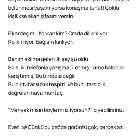
bölünmesi yaşamıyorsa konuşma tuhaf! Çoklu
kişilikse allah şifasını versin.
E kardeşim… Korkan kim? Orada dil kırılıyor.
Rol kırılıyor. Bağlam kırılıyor.
Benim aklıma gelen ilk şey şu oldu:
Birisi iki telefonla yazışma üretmiş… ama balonları
karıştırmış. Bu bir iddia değil.
Bu bir
tutarsızlık tespiti.
Ve bu tutarsızlık
doğrulanmaya muhtaç.
“Manyak mısın böyle mi izliyorsun?” diyebilirsiniz.
Evet. 😄 Çünkü bu çağda görüntü çok, gerçek az.