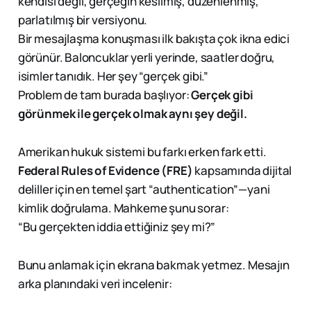
kendisi değil; gerçeğin kesilmiş, düzenlenmiş,
parlatılmış bir versiyonu.
Bir mesajlaşma konuşması ilk bakışta çok ikna edici
görünür. Baloncuklar yerli yerinde, saatler doğru,
isimler tanıdık. Her şey “gerçek gibi.”
Problem de tam burada başlıyor:
Gerçek gibi
görünmek ile gerçek olmak aynı şey değil.
Amerikan hukuk sistemi bu farkı erken fark etti.
Federal Rules of Evidence (FRE)
kapsamında dijital
deliller için en temel şart “authentication”—yani
kimlik doğrulama. Mahkeme şunu sorar:
“Bu gerçekten iddia ettiğiniz şey mi?”
Bunu anlamak için ekrana bakmak yetmez. Mesajın
arka planındaki veri incelenir: