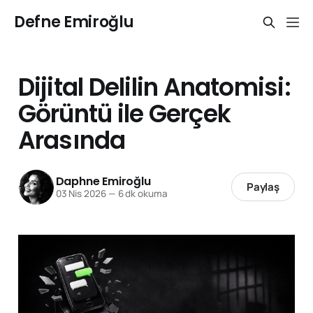
Defne Emiroğlu
Dijital Delilin Anatomisi:
Görüntü ile Gerçek
Arasında
Daphne Emiroğlu
Paylaş
03 Nis 2026
—
6 dk okuma