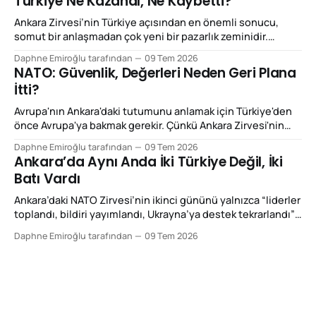
Türkiye Ne Kazandı, Ne Kaybetti?
NATO'nun çalışma mantığını yeniden fiyatlandırmak.
Beğenilsin ya da beğenilmesin, bu
Ankara Zirvesi’nin Türkiye açısından en önemli sonucu,
somut bir anlaşmadan çok yeni bir pazarlık zeminidir.
Türkiye bu zirvede NATO’dan çıkmayı tartışan, ittifakın
Daphne Emiroğlu tarafından
09 Tem 2026
kenarında duran ya da yalnızca coğrafi konumuyla önem
NATO: Güvenlik, Değerleri Neden Geri Plana
kazanan ülke görüntüsünden uzaklaşmaya çalıştı.
İtti?
Ankara’nın vermek istediği mesaj daha netti: Eğer Avrupa
gerçekten daha fazla savunma
Avrupa'nın Ankara'daki tutumunu anlamak için Türkiye'den
önce Avrupa'ya bakmak gerekir. Çünkü Ankara Zirvesi'nin
ikinci gününde yaşananlar, aslında Türkiye'nin
Daphne Emiroğlu tarafından
09 Tem 2026
değişiminden çok Avrupa'nın değişimini anlatıyordu. Yirmi
Ankara’da Aynı Anda İki Türkiye Değil, İki
yıl önce böyle bir zirve düzenlenseydi, Avrupa'nın ilk
Batı Vardı
gündemi büyük
Ankara’daki NATO Zirvesi’nin ikinci gününü yalnızca “liderler
toplandı, bildiri yayımlandı, Ukrayna’ya destek tekrarlandı”
diye okumak, o gün yaşanan asıl kırılmayı ıskalamak olur.
Daphne Emiroğlu tarafından
09 Tem 2026
Çünkü 8 Temmuz 2026’da Ankara’da ilginç bir şey oldu: Aynı
şehirde bulunan Batılı gazeteciler, diplomatlar, düşünce
kuruluşları ve siyasetçiler aynı ülkeye baktılar; fakat