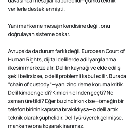
davasında mesajlar kabul edildi—çünkü teknik
verilerle desteklenmişti.
Yani mahkeme mesajın kendisine değil, onu
doğrulayan sisteme bakar.
Avrupa’da da durum farklı değil. European Court of
Human Rights, dijital delillerde adil yargılanma
ilkesini merkeze alır. Delilin kaynağı ve elde ediliş
şekli belirsizse, o delil problemli kabul edilir. Burada
“chain of custody”—yani zincirleme koruma kritik.
Delil kimden geldi? Kimlerin elinden geçti? Ne
zaman üretildi? Eğer bu zincir kırık ise—örneğin bir
telefon birinin kapısına bırakıldıysa—o delil artık
teknik olarak şüphelidir. Delil yürüyerek gelmişse,
mahkeme ona koşarak inanmaz.