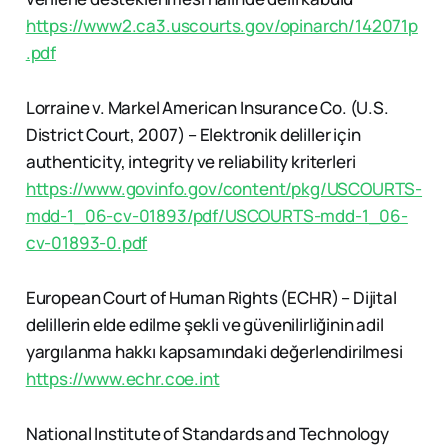
https://www2.ca3.uscourts.gov/opinarch/142071p
.pdf
Lorraine v. Markel American Insurance Co. (U.S.
District Court, 2007) – Elektronik deliller için
authenticity, integrity ve reliability kriterleri
https://www.govinfo.gov/content/pkg/USCOURTS-
mdd-1_06-cv-01893/pdf/USCOURTS-mdd-1_06-
cv-01893-0.pdf
European Court of Human Rights (ECHR) – Dijital
delillerin elde edilme şekli ve güvenilirliğinin adil
yargılanma hakkı kapsamındaki değerlendirilmesi
https://www.echr.coe.int
National Institute of Standards and Technology