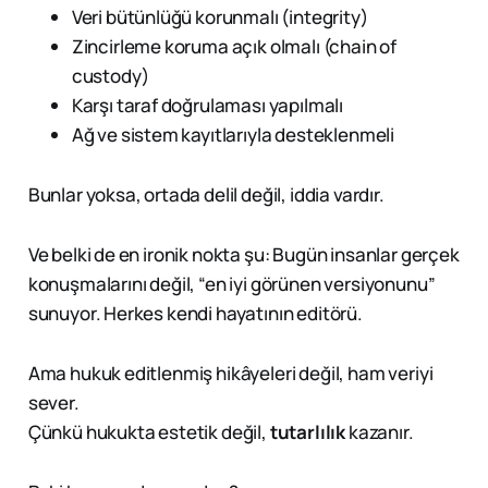
Veri bütünlüğü korunmalı (integrity)
Zincirleme koruma açık olmalı (chain of
custody)
Karşı taraf doğrulaması yapılmalı
Ağ ve sistem kayıtlarıyla desteklenmeli
Bunlar yoksa, ortada delil değil, iddia vardır.
Ve belki de en ironik nokta şu: Bugün insanlar gerçek
konuşmalarını değil, “en iyi görünen versiyonunu”
sunuyor. Herkes kendi hayatının editörü.
Ama hukuk editlenmiş hikâyeleri değil, ham veriyi
sever.
Çünkü hukukta estetik değil,
tutarlılık
kazanır.