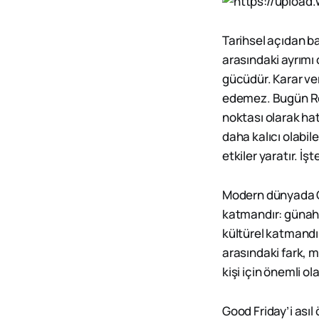
Tarihsel açıdan ba
arasındaki ayrımı
gücüdür. Karar ver
edemez. Bugün Roma
noktası olarak hat
daha kalıcı olabil
etkiler yaratır. İ
Modern dünyada Goo
katmandır: günahlar
kültürel katmandır
arasındaki fark, m
kişi için önemli ol
Good Friday’i asıl