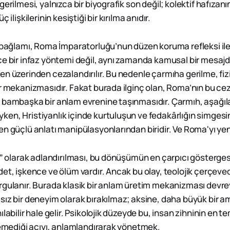
gerilmesi, yalnızca bir biyografik son değil; kolektif hafızanı
 ilişkilerinin kesiştiği bir kırılma anıdır.
l bağlamı, Roma İmparatorluğu’nun düzen koruma refleksi ile
e bir infaz yöntemi değil, aynı zamanda kamusal bir mesajdı
en üzerinden cezalandırılır. Bu nedenle çarmıha gerilme, fi
ir mekanizmasıdır. Fakat burada ilginç olan, Roma’nın bu c
 bambaşka bir anlam evrenine taşınmasıdır. Çarmıh, aşağı
en, Hristiyanlık içinde kurtuluşun ve fedakârlığın simgesi
en güçlü anlatı manipülasyonlarından biridir. Ve Roma'yı yen
yi” olarak adlandırılması, bu dönüşümün en çarpıcı gösterges
et, işkence ve ölüm vardır. Ancak bu olay, teolojik çerçeved
rgulanır. Burada klasik bir anlam üretim mekanizması devre
sız bir deneyim olarak bırakılmaz; aksine, daha büyük bir a
ılabilir hale gelir. Psikolojik düzeyde bu, insan zihninin en t
edemediği acıyı, anlamlandırarak yönetmek.