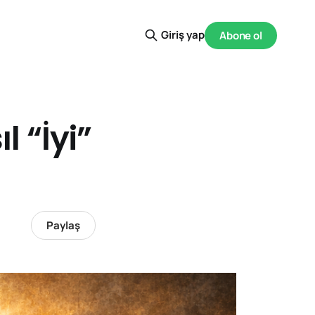
Giriş yap
Abone ol
 “İyi”
Paylaş