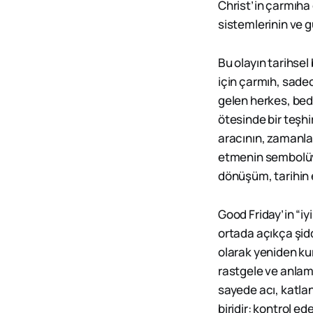
Christ’in çarmıha 
sistemlerinin ve güç
Bu olayın tarihse
için çarmıh, sadec
gelen herkes, bed
ötesinde bir teşh
aracının, zamanla
etmenin sembolüyk
dönüşüm, tarihin 
Good Friday’in “i
ortada açıkça şidd
olarak yeniden ku
rastgele ve anlam
sayede acı, katlan
biridir: kontrol 