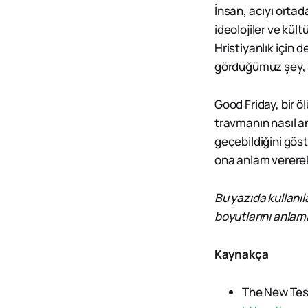
İnsan, acıyı ortad
ideolojiler ve kül
Hristiyanlık için 
gördüğümüz şey, acı
Good Friday, bir ö
travmanın nasıl a
geçebildiğini göste
ona anlam vererek 
Bu yazıda kullanıl
boyutlarını anlam
Kaynakça
The New Tes