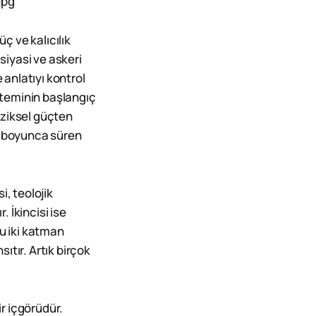
ç ve kalıcılık
iyasi ve askeri
 anlatıyı kontrol
isteminin başlangıç
fiziksel güçten
lar boyunca süren
i, teolojik
. İkincisi ise
Bu iki katman
ıtır. Artık birçok
ir içgörüdür.