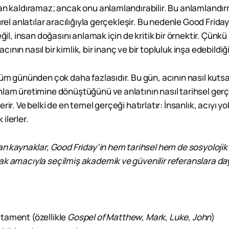
an kaldıramaz; ancak onu anlamlandırabilir. Bu anlamlandırm
türel anlatılar aracılığıyla gerçekleşir. Bu nedenle Good Frida
değil, insan doğasını anlamak için de kritik bir örnektir. Çünk
nın nasıl bir kimlik, bir inanç ve bir topluluk inşa edebildiği
lüm gününden çok daha fazlasıdır. Bu gün, acının nasıl kutsall
nlam üretimine dönüştüğünü ve anlatının nasıl tarihsel ger
rir. Ve belki de en temel gerçeği hatırlatır: İnsanlık, acıyı y
ilerler.
an kaynaklar, Good Friday’in hem tarihsel hem de sosyolojik 
ak amacıyla seçilmiş akademik ve güvenilir referanslara d
tament (özellikle
Gospel of Matthew
,
Mark
,
Luke
,
John
)