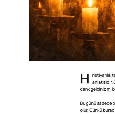
H
ristiyanlık 
anlatısıdır.
denk geldiniz mi b
Bu günü sadece bir
olur. Çünkü burada