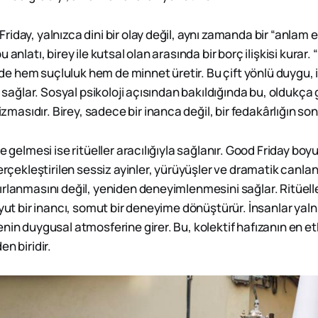
iday, yalnızca dini bir olay değil, aynı zamanda bir “anlam
 anlatı, birey ile kutsal olan arasında bir borç ilişkisi kurar. 
reyde hem suçluluk hem de minnet üretir. Bu çift yönlü duygu,
ni sağlar. Sosyal psikoloji açısından bakıldığında bu, oldukça 
asıdır. Birey, sadece bir inanca değil, bir fedakârlığın so
le gelmesi ise ritüeller aracılığıyla sağlanır. Good Friday b
gerçekleştirilen sessiz ayinler, yürüyüşler ve dramatik canla
rlanmasını değil, yeniden deneyimlenmesini sağlar. Ritüeller
oyut bir inancı, somut bir deneyime dönüştürür. İnsanlar yaln
nin duygusal atmosferine girer. Bu, kolektif hafızanın en et
en biridir.