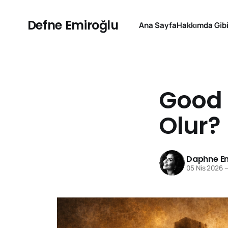
Defne Emiroğlu
Ana Sayfa
Hakkımda Gibi
Good F
Olur?
Daphne Em
05 Nis 2026