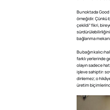
Bu noktada Good Fr
örneğidir. Çünkü bu
çekildi” fikri, bi
sürdürülebilirliği
bağlanma mekanizm
Bu bağın kalıcı ha
farklı yerlerinde 
olayın sadece hatı
işleve sahiptir: s
dinlemez; o hikâye
üretim biçimlerind