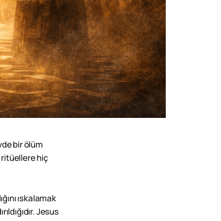
yde bir ölüm
 ritüellere hiç
lığını ıskalamak
rıldığıdır. Jesus