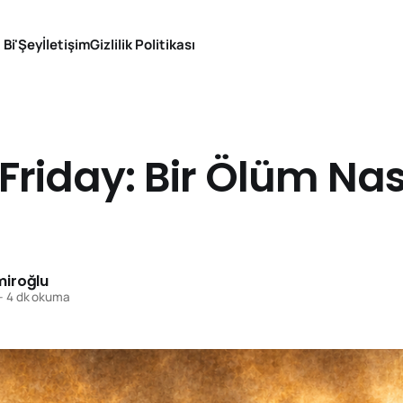
 Bi'Şey
İletişim
Gizlilik Politikası
riday: Bir Ölüm Nasıl
iroğlu
—
4 dk okuma