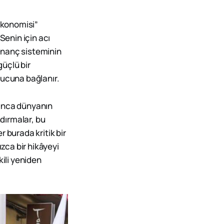
 ekonomisi”
“Senin için acı
 inanç sisteminin
güçlü bir
nucuna bağlanır.
oyunca dünyanın
ndırmalar, bu
 burada kritik bir
ızca bir hikâyeyi
kili yeniden