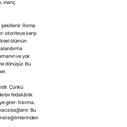
n, inanç
 şekillenir. Roma
r: otoriteye karşı
ziksel ölümün
ezalandırma
lamanın ve yok
ne dönüşür. Bu
er.
idir. Çünkü
e bir fedakârlık
ye girer: travma,
maca bağlanır. Bu
emel eğilimlerinden