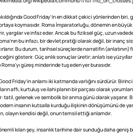
kıldığında Good Friday’in en dikkat çekici yönlerinden biri, gü
 ortaya koymasıdır. Roma İmparatorluğu, dönemin en büyük s
ir, yargılar ve infaz eder. Ancak bu fiziksel güç, uzun vadede
’nın bu infazı, bir devlet pratiği olarak değil, bir inanç s
ırlanır. Bu durum, tarihsel süreçlerde narratifin (anlatının) 
eceğini gösterir. Güç anlık sonuçlar üretir; anlatı ise yüzyıl
şte Roma'yı güreş minderinde tuş eden yer burasıdır.
d Friday’in anlamı iki katmanda varlığını sürdürür. Birincis
ın affı, kurtuluş ve ilahi planın bir parçası olarak yorumlanır
: tatil, gelenek ve sembolik bir anma günü olarak yaşanır. 
odern insanın kutsalla kurduğu ilişkinin dönüşümünü de yans
an, olayın kendisi değil, onun temsil ettiği anlamdır.
 önemli kılan şey, insanlık tarihine dair sunduğu daha geniş b