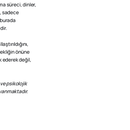
a süreci, dinler,
y, sadece
ü burada
dir.
aştırıldığını,
çekliğin önüne
ok ederek değil,
ve psikolojik
ayanmaktadır.