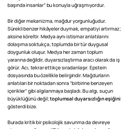
başında insanlar” bu konuyla uğraşmıyordur.
Bir diğer mekanizma, mağdur yorgunluğudur.
Sürekli benzer hikâyeler duymak, empatiyi artırmaz;
aksine köreltir. Medya aynı istismar anlatılarını
dolaşıma soktukça, toplumda bir tür duygusal
doygunluk oluşur. Medya her zaman toplum
yararına değildir, duyarsızlaştırma aracı olarak da iş
görür. Acı, tekrar ettikçe sıradanlaşır. Epstein
dosyasında bu özellikle belirgindir. Mağdurların
anlatıları bir noktadan sonra “birbirine benzeyen
içerikler” gibi algılanmaya başladı. Bu algı, suçun
büyüklüğünü değil;
toplumsal duyarsızlığın eşiğini
gösterdi bize.
Burada kritik bir psikolojik savunma da devreye