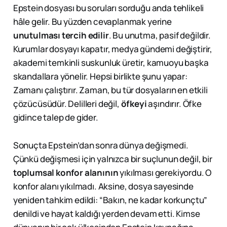
Epstein dosyası bu soruları sorduğu anda tehlikeli
hâle gelir. Bu yüzden cevaplanmak yerine
unutulması tercih edilir
. Bu unutma, pasif değildir.
Kurumlar dosyayı kapatır, medya gündemi değiştirir,
akademi temkinli suskunluk üretir, kamuoyu başka
skandallara yönelir. Hepsi birlikte şunu yapar:
Zamanı çalıştırır. Zaman, bu tür dosyaların en etkili
çözücüsüdür. Delilleri değil,
öfkeyi
aşındırır. Öfke
gidince talep de gider.
Sonuçta Epstein’dan sonra dünya değişmedi.
Çünkü değişmesi için yalnızca bir suçlunun değil, bir
toplumsal konfor alanının
yıkılması gerekiyordu. O
konfor alanı yıkılmadı. Aksine, dosya sayesinde
yeniden tahkim edildi: “Bakın, ne kadar korkunçtu”
denildi ve hayat kaldığı yerden devam etti. Kimse