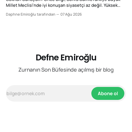
retorikte reframing,
Millet Meclisi’nde iyi konuşan siyasetçi az değil. Yüksek
sesle konuşan ise hiç az değil. Fakat ikisi aynı şey değil.
Daphne Emiroğlu tarafından
07 Ağu 2026
Şimdi size Gökhan Günaydın Fan Club’tan yazıyorum. Bir
konuşmayı güçlü yapan şey sesin desibeli, kürsüye vurulan
elin şiddeti ya da karşı sıradan
Defne Emiroğlu
Zurnanın Son Büfesinde açılmış bir blog
Abone ol