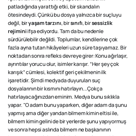
patladığında yarattığı etki, bir skandalın
ötesindeydi. Çünkü bu dosya yalnızca bir suçluyu
değil, bir
yaşam tarzını
, bir
sınıfı
, bir
sessizlik
rejimini
ifşa ediyordu. Tam da bu nedenle
sürdürülebilir değildi. Toplumlar, kendilerine çok
fazla ayna tutan hikâyeleri uzun süre taşıyamaz. Bir
noktadan sonra refleks devreye girer: Konu ağırlaşır,
ayrıntılar yorucu olur, isimler karışır. “Her şey çok
karışık” cümlesi, kolektif geri çekilmenin ilk
işaretidir. Şimdi medyada duyurulan suç
dosyalarının bir kısmını hatırlayın...Çokça
hatırlayacağınızdan eminim. Medya bunu sıklıkla
yapar. "O adam bunu yaparken, diğer adam da şunu
yapmış ama diğer yandan bilmem kimin eltisi ile,
bilmem kimin gelini de bir yerlerde şunu yapıyormuş
ve sonra hepsi aslında bilmem ne başkanının