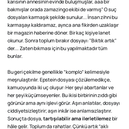
karısının annesinin evinde buluşmuşlar, aaa bir
bakmışlar orada zamazingo ekibi de varmış" O suç
dosyaları karmaşık şekilde sunulur... İnsan zihni bu
karmaşayı kaldıramaz, ayrıca ana fikirden uzaklaşır
bir magazin haberine döner. Bir kaç kişiye lanet
okunur. Sonra toplum bırakır dosyayı: "Bıktık artık"
der... Zaten bıkması için bu yapılmaktadır tüm
bunlar.
Bu geri çekilme genellikle “komplo” kelimesiyle
meşrulaştırılır. Epstein dosyası çözülemedikçe,
kamuoyunda iki uç oluşur: Her şeyi abartanlar ve
her şeyi küçümseyenler. Bu ikisi birbirinin zıddı gibi
görünür ama aynı işlevi görür. Aşırı anlatılar, dosyayı
ciddiyetsizleştirir; aşırı inkâr ise anlamsızlaştırır.
Sonuçta dosya,
tartışılabilir ama ilerletilemez
bir
hâle gelir. Toplum da rahatlar. Çünkü artık “aklı