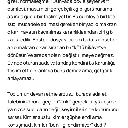
girer: normalleşme. “Dünyada böyle şeyler var”
cümlesi, masum bir gerçekçilik gibi görünür ama
aslında güçlü bir teslimiyettir. Bu cümleyle birlikte
suç, mücadele edilmesi gereken bir yapı olmaktan
çıkar; hayatın kaçınılmaz karanlıklarından biri gibi
kabul edilir. Epstein dosyası bu noktada tarihsel bir
an olmaktan çıkar, sıradan bir “kötü hikâye”ye
dönüşür. Ve sıradan olan, değiştirilmeye değmez.
Evinde oturan sade vatandaş kendini bu karanlığa
teslim ettiğini anlasa bunu demez ama, gel gör ki
anlayamaz...
Toplumun devam etme arzusu, burada adalet
talebinin önüne geçer. Çünkü gerçek bir yüzleşme,
yalnızca suçluların değil;
seyircilerin
de konumunu
sarsar. Kimler sustu, kimler şüphelendi ama
konuşmadı, kimler “beni ilgilendirmiyor” dedi?