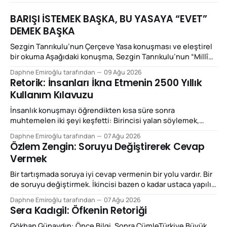
BARIŞI İSTEMEK BAŞKA, BU YASAYA “EVET”
DEMEK BAŞKA
Sezgin Tanrıkulu’nun Çerçeve Yasa konuşması ve eleştirel
bir okuma Aşağıdaki konuşma, Sezgin Tanrıkulu’nun “Millî
Dayanışma ve Toplumsal Bütünleşmenin
Daphne Emiroğlu tarafından
09 Ağu 2026
Güçlendirilmesine Dair Kanun Teklifi”ne ilişkin yaptığı
Retorik: İnsanları İkna Etmenin 2500 Yıllık
konuşmadır: SEZGİN TANRIKULU’NUN KONUŞMASI “Bugün
Kullanım Kılavuzu
önümüzde bulunan teklif, büyük acılara sebebiyet vermiş
yarım asırlık bir çatışma döneminin mutlak biçimde
İnsanlık konuşmayı öğrendikten kısa süre sonra
sonlandırılmasına kapıyı aralaması
muhtemelen iki şeyi keşfetti: Birincisi yalan söylemek,
ikincisi de haklı olmadığı hâlde haklıymış gibi konuşmak.
Daphne Emiroğlu tarafından
07 Ağu 2026
Neyse ki aradan birkaç bin yıl geçince Yunanlar meseleyi
Özlem Zengin: Soruyu Değiştirerek Cevap
biraz sistematik hâle getirip adına retorik dediler. Bugün
Vermek
“retorik” kelimesini çoğunlukla küçümseyici biçimde
kullanıyoruz. “Bunlar retorik”, “retorikten başka bir şey
Bir tartışmada soruya iyi cevap vermenin bir yolu vardır. Bir
de soruyu değiştirmek. İkincisi bazen o kadar ustaca yapılır
ki cevap aldığımızı zannederiz. Özlem Zengin’in Meclis
Daphne Emiroğlu tarafından
07 Ağu 2026
konuşmalarını izlerken dikkatimi çeken temel retorik özellik
Sera Kadıgil: Öfkenin Retoriği
bu: Önüne konulan tartışmanın çerçevesini kabul etmek
yerine sık sık o çerçeveyi değiştiriyor. Bu,
Gökhan Günaydın: Önce Bilgi, Sonra CümleTürkiye Büyük