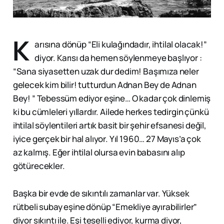
K
arısına dönüp “Eli kulağındadır, ihtilal olacak!”
diyor. Karısı da hemen söylenmeye başlıyor :
“Sana siyasetten uzak dur dedim! Başımıza neler
gelecek kim bilir! tutturdun Adnan Bey de Adnan
Bey! ” Tebessüm ediyor eşine… O kadar çok dinlemiş
ki bu cümleleri yıllardır. Ailede herkes tedirgin çünkü
ihtilal söylentileri artık basit bir şehir efsanesi değil,
iyice gerçek bir hal alıyor. Yıl 1960… 27 Mayıs’a çok
az kalmış. Eğer ihtilal olursa evin babasını alıp
götürecekler.
Başka bir evde de sıkıntılı zamanlar var. Yüksek
rütbeli subay eşine dönüp “Emekliye ayırabilirler”
diyor sıkıntı ile. Eşi teselli ediyor, kurma diyor,