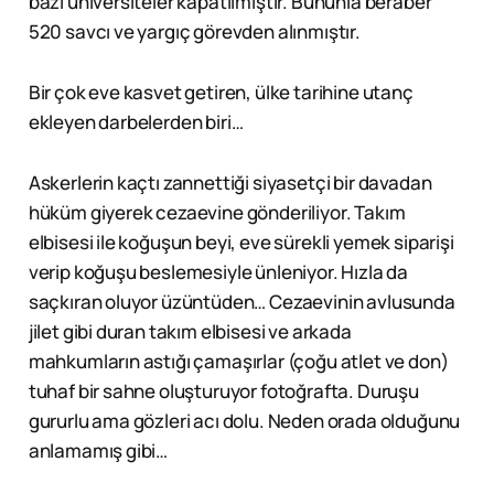
bazı üniversiteler kapatılmıştır. Bununla beraber
520 savcı ve yargıç görevden alınmıştır.
Bir çok eve kasvet getiren, ülke tarihine utanç
ekleyen darbelerden biri…
Askerlerin kaçtı zannettiği siyasetçi bir davadan
hüküm giyerek cezaevine gönderiliyor. Takım
elbisesi ile koğuşun beyi, eve sürekli yemek siparişi
verip koğuşu beslemesiyle ünleniyor. Hızla da
saçkıran oluyor üzüntüden… Cezaevinin avlusunda
jilet gibi duran takım elbisesi ve arkada
mahkumların astığı çamaşırlar (çoğu atlet ve don)
tuhaf bir sahne oluşturuyor fotoğrafta. Duruşu
gururlu ama gözleri acı dolu. Neden orada olduğunu
anlamamış gibi…