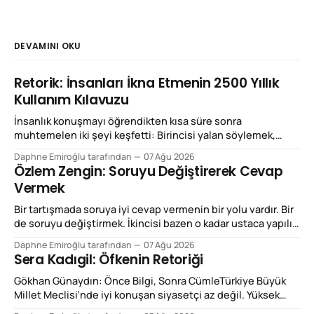
DEVAMINI OKU
Retorik: İnsanları İkna Etmenin 2500 Yıllık
Kullanım Kılavuzu
İnsanlık konuşmayı öğrendikten kısa süre sonra
muhtemelen iki şeyi keşfetti: Birincisi yalan söylemek,
ikincisi de haklı olmadığı hâlde haklıymış gibi konuşmak.
Daphne Emiroğlu tarafından
07 Ağu 2026
Neyse ki aradan birkaç bin yıl geçince Yunanlar meseleyi
Özlem Zengin: Soruyu Değiştirerek Cevap
biraz sistematik hâle getirip adına retorik dediler. Bugün
Vermek
“retorik” kelimesini çoğunlukla küçümseyici biçimde
kullanıyoruz. “Bunlar retorik”, “retorikten başka bir şey
Bir tartışmada soruya iyi cevap vermenin bir yolu vardır. Bir
de soruyu değiştirmek. İkincisi bazen o kadar ustaca yapılır
ki cevap aldığımızı zannederiz. Özlem Zengin’in Meclis
Daphne Emiroğlu tarafından
07 Ağu 2026
konuşmalarını izlerken dikkatimi çeken temel retorik özellik
Sera Kadıgil: Öfkenin Retoriği
bu: Önüne konulan tartışmanın çerçevesini kabul etmek
yerine sık sık o çerçeveyi değiştiriyor. Bu,
Gökhan Günaydın: Önce Bilgi, Sonra CümleTürkiye Büyük
retorikte reframing,
Millet Meclisi’nde iyi konuşan siyasetçi az değil. Yüksek
sesle konuşan ise hiç az değil. Fakat ikisi aynı şey değil.