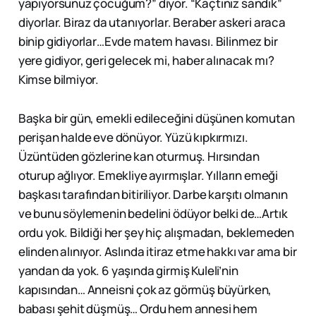
yapıyorsunuz çocuğum?” diyor. “Kaçtınız sandık”
diyorlar. Biraz da utanıyorlar. Beraber askeri araca
binip gidiyorlar…Evde matem havası. Bilinmez bir
yere gidiyor, geri gelecek mi, haber alınacak mı?
Kimse bilmiyor.
Başka bir gün, emekli edileceğini düşünen komutan
perişan halde eve dönüyor. Yüzü kıpkırmızı.
Üzüntüden gözlerine kan oturmuş. Hırsından
oturup ağlıyor. Emekliye ayırmışlar. Yılların emeği
başkası tarafından bitiriliyor. Darbe karşıtı olmanın
ve bunu söylemenin bedelini ödüyor belki de…Artık
ordu yok. Bildiği her şey hiç alışmadan, beklemeden
elinden alınıyor. Aslında itiraz etme hakkı var ama bir
yandan da yok. 6 yaşında girmiş Kuleli’nin
kapısından… Anneisni çok az görmüş büyürken,
babası şehit düşmüş… Ordu hem annesi hem