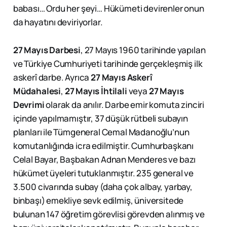
babası… Ordu her şeyi… Hükümeti devirenler onun
da hayatını deviriyorlar.
27 Mayıs Darbesi
, 27 Mayıs 1960 tarihinde yapılan
ve Türkiye Cumhuriyeti tarihinde gerçekleşmiş ilk
askerî darbe. Ayrıca
27 Mayıs Askerî
Müdahalesi
,
27 Mayıs İhtilali
veya
27 Mayıs
Devrimi
olarak da anılır. Darbe emir komuta zinciri
içinde yapılmamıştır, 37 düşük rütbeli subayın
planları ile Tümgeneral Cemal Madanoğlu’nun
komutanlığında icra edilmiştir. Cumhurbaşkanı
Celal Bayar, Başbakan Adnan Menderes ve bazı
hükümet üyeleri tutuklanmıştır. 235 general ve
3.500 civarında subay (daha çok albay, yarbay,
binbaşı) emekliye sevk edilmiş, üniversitede
bulunan 147 öğretim görevlisi görevden alınmış ve