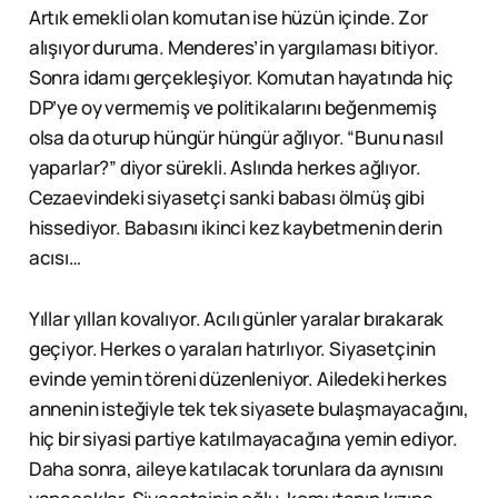
Artık emekli olan komutan ise hüzün içinde. Zor
alışıyor duruma. Menderes’in yargılaması bitiyor.
Sonra idamı gerçekleşiyor. Komutan hayatında hiç
DP’ye oy vermemiş ve politikalarını beğenmemiş
olsa da oturup hüngür hüngür ağlıyor. “Bunu nasıl
yaparlar?” diyor sürekli. Aslında herkes ağlıyor.
Cezaevindeki siyasetçi sanki babası ölmüş gibi
hissediyor. Babasını ikinci kez kaybetmenin derin
acısı…
Yıllar yılları kovalıyor. Acılı günler yaralar bırakarak
geçiyor. Herkes o yaraları hatırlıyor. Siyasetçinin
evinde yemin töreni düzenleniyor. Ailedeki herkes
annenin isteğiyle tek tek siyasete bulaşmayacağını,
hiç bir siyasi partiye katılmayacağına yemin ediyor.
Daha sonra, aileye katılacak torunlara da aynısını