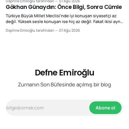
Daphne Emiroğlu tarafından
07 Ağu 2026
Şimdi size Gökhan Günaydın Fan Club’tan yazıyorum. Bir
Gökhan Günaydın: Önce Bilgi, Sonra Cümle
konuşmayı güçlü yapan şey sesin desibeli, kürsüye vurulan
elin şiddeti ya da karşı sıradan
Türkiye Büyük Millet Meclisi’nde iyi konuşan siyasetçi az
değil. Yüksek sesle konuşan ise hiç az değil. Fakat ikisi aynı
şey değil. Şimdi size Gökhan Günaydın Fan Club'tan
Daphne Emiroğlu tarafından
07 Ağu 2026
yazıyorum. Bir konuşmayı güçlü yapan şey sesin desibeli,
kürsüye vurulan elin şiddeti ya da karşı sıradan kaç kişinin
ayağa kalktığı
Defne Emiroğlu
Zurnanın Son Büfesinde açılmış bir blog
Abone ol