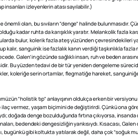
p insanları izleyenlerin atası sayılabilir.)
e önemli olan, bu sıvıların “denge” halinde bulunmasıdır. Ç
olduğu kadar ruhta da karışıklık yaratır. Melankolik fazla k
ularda bulur, kolerik fazla ateş yüzünden çevresindekileri y
 kalır, sanguinik ise fazlalık kanın verdiği taşkınlıkla fazla
recede. Galen’in gözünde sağlıklı insan, ruh ve beden aras
idir. Bu yüzden tedavi de bir tür yeniden dengeleme sürecid
kler, koleriğe serin ortamlar, flegmatiğe hareket, sanguiniğe
.
zün “holistik tıp” anlayışının oldukça erken bir versiyonu 
ilaç vermez, yaşam biçimini de değiştirirdi. Çünkü ona gör
ydı; doğada denge bozulduğunda fırtına çıkıyorsa, insanda 
ınaları, bedendeki dengesizliğin yankısıydı. Kısacası, Gale
, bugünkü gibi koltukta yatılarak değil, daha çok “soğuk mu