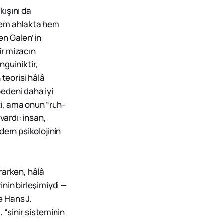
kışını da
, hem ahlakta hem
ken Galen’in
ir mizacın
nguiniktir,
 teorisi hâlâ
edeni daha iyi
ti, ama onun “ruh-
vardı: insan,
dern psikolojinin
rarken, hâlâ
nin birleşimiydi —
e Hans J.
 “sinir sisteminin