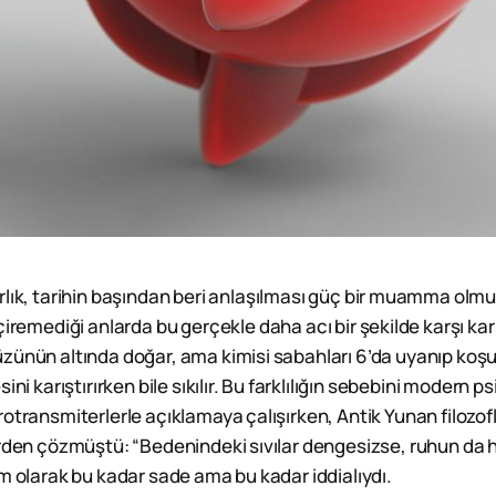
lık, tarihin başından beri anlaşılması güç bir muamma olmu
iremediği anlarda bu gerçekle daha acı bir şekilde karşı karş
zünün altında doğar, ama kimisi sabahları 6’da uyanıp koşuy
ini karıştırırken bile sıkılır. Bu farklılığın sebebini modern ps
otransmiterlerle açıklamaya çalışırken, Antik Yunan filozof
erden çözmüştü: “Bedenindeki sıvılar dengesizse, ruhun da h
m olarak bu kadar sade ama bu kadar iddialıydı.