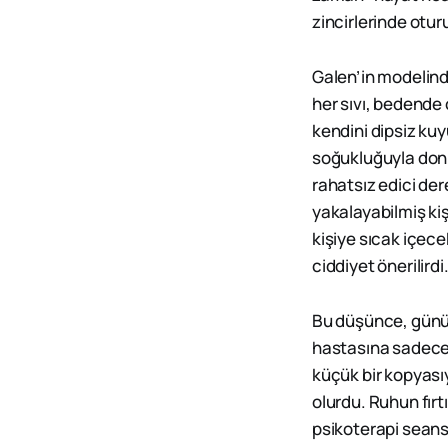
zincirlerinde oturu
Galen’in modelind
her sıvı, bedende 
kendini dipsiz kuy
soğukluğuyla donup
rahatsız edici de
yakalayabilmiş kiş
kişiye sıcak içece
ciddiyet önerilirdi
Bu düşünce, günümü
hastasına sadece 
küçük bir kopyası
olurdu. Ruhun fırt
psikoterapi seansı