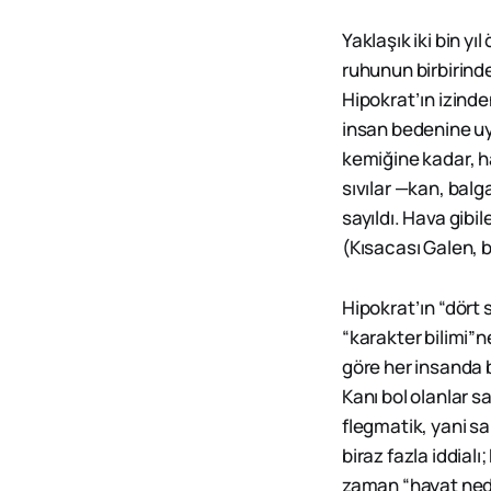
Yaklaşık iki bin y
ruhunun birbirind
Hipokrat’ın izind
insan bedenine uy
kemiğine kadar, h
sıvılar —kan, bal
sayıldı. Hava gibil
(Kısacası Galen, 
Hipokrat’ın “dört 
“karakter bilimi”
göre her insanda bu
Kanı bol olanlar s
flegmatik, yani sak
biraz fazla iddial
zaman “hayat nede