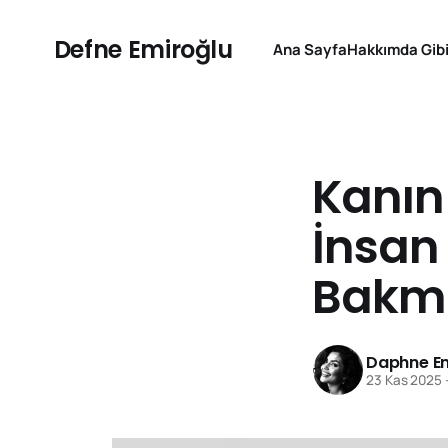
Defne Emiroğlu
Ana Sayfa
Hakkımda Gibi
Kanın 
İnsan
Bakm
Daphne Em
23 Kas 2025