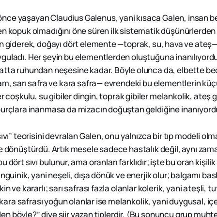
ıl önce yaşayan Claudius Galenus, yani kısaca Galen, insan 
en kopuk olmadığını öne süren ilk sistematik düşünürlerden b
en giderek, doğayı dört elemente —toprak, su, hava ve ateş— 
guladı. Her şeyin bu elementlerden oluştuğuna inanılıyordu
atta ruhundan neşesine kadar. Böyle olunca da, elbette be
gam, sarı safra ve kara safra— evrendeki bu elementlerin küç
er coşkulu, su gibiler dingin, toprak gibiler melankolik, ateş g
burçlara inanmasa da mizacın doğuştan geldiğine inanıyord
sıvı” teorisini devralan Galen, onu yalnızca bir tıp modeli olm
ne dönüştürdü. Artık mesele sadece hastalık değil, aynı za
 dört sıvı bulunur, ama oranları farklıdır; işte bu oran kişilik 
anguinik, yani neşeli, dışa dönük ve enerjik olur; balgamı bas
in ve kararlı; sarı safrası fazla olanlar kolerik, yani ateşli, 
ı; kara safrası yoğun olanlar ise melankolik, yani duygusal, 
n böyle?” diye şiir yazan tiplerdir. (Bu sonuncu grup muh