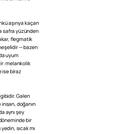
ünkü aşırıya kaçan
ara safra yüzünden
akar, flegmatik
 neşelidir — bazen
ında uyum
ir: melankolik
 ise biraz
gibidir. Galen
e insan, doğanın
da aynı şey
n döneminde bir
 yedin, sıcak mı