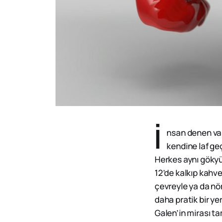
İ
nsan denen var
kendine laf geç
Herkes aynı gökyü
12’de kalkıp kahves
çevreyle ya da nör
daha pratik bir y
Galen’in mirası ta