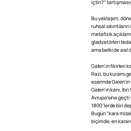
içtin?” tartışması
Bu yaklaşım, döne
ruhsal sıkıntıların
metafizik açıklam
gladyatörleri teda
ama belki de asıl 
Galen’in fikirleri
Razi, bu kuramı gel
eserinde Galen’in 
Galen’in kanı, İbn
Avrupa’sına geçti 
1800’lerde biri d
Bugün “kara mizah
biçimde, en karanlı