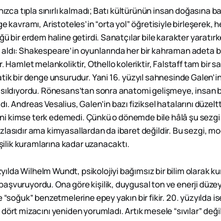
lnızca tıpla sınırlı kalmadı; Batı kültürünün insan doğasına ba
ge kavramı, Aristoteles’in “orta yol” öğretisiyle birleşerek
ğü bir erdem haline getirdi. Sanatçılar bile karakter yaratır
aldı: Shakespeare’in oyunlarında her bir kahraman adeta b
. Hamlet melankoliktir, Othello koleriktir, Falstaff tam bir sa
tik bir denge unsurudur. Yani 16. yüzyıl sahnesinde Galen’in
ısıldıyordu. Rönesans’tan sonra anatomi gelişmeye, insan b
ı. Andreas Vesalius, Galen’in bazı fiziksel hatalarını düzelt
krini kimse terk edemedi. Çünkü o dönemde bile hâlâ şu sezgi 
lasıdır ama kimyasallardan da ibaret değildir. Bu sezgi, mo
kişilik kuramlarına kadar uzanacaktı.
lda Wilhelm Wundt, psikolojiyi bağımsız bir bilim olarak ku
aşvuruyordu. Ona göre kişilik, duygusal ton ve enerji düzeyi
e “soğuk” benzetmelerine epey yakın bir fikir. 20. yüzyılda is
dört mizacını yeniden yorumladı. Artık mesele “sıvılar” değil,