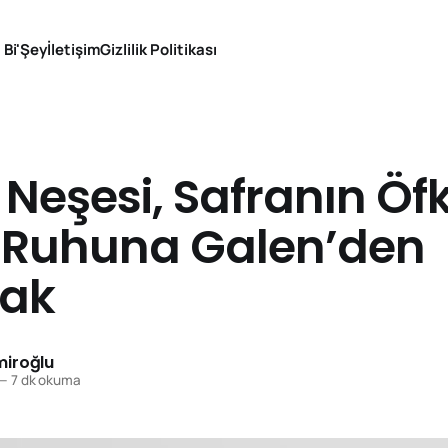
 Bi'Şey
İletişim
Gizlilik Politikası
Neşesi, Safranın Öfk
 Ruhuna Galen’den
ak
iroğlu
—
7 dk okuma