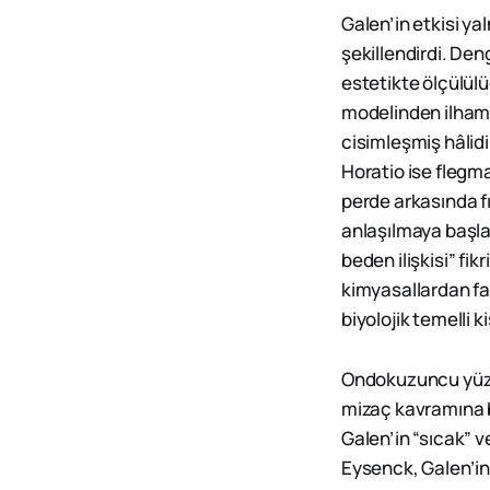
Galen’in etkisi ya
şekillendirdi. Den
estetikte ölçülülü
modelinden ilham 
cisimleşmiş hâlidir
Horatio ise flegma
perde arkasında f
anlaşılmaya başlad
beden ilişkisi” fi
kimyasallardan faz
biyolojik temelli 
Ondokuzuncu yüzyı
mizaç kavramına b
Galen’in “sıcak” v
Eysenck, Galen’in 