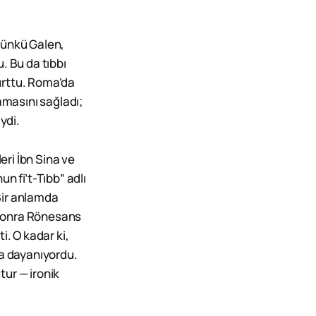
Çünkü Galen,
u. Bu da tıbbı
urttu. Roma’da
amasını sağladı;
ydi.
eri İbn Sina ve
un fi’t-Tıbb” adlı
 Bir anlamda
a sonra Rönesans
i. O kadar ki,
na dayanıyordu.
ur — ironik