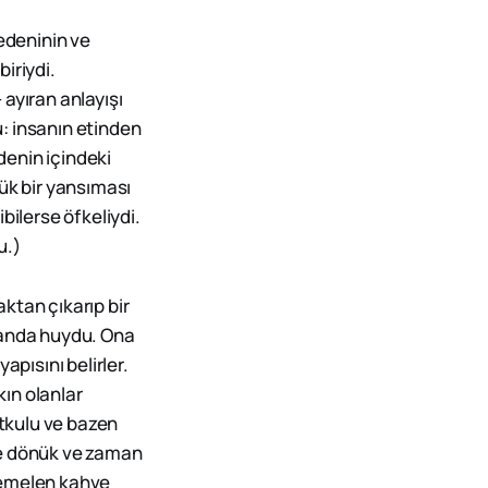
bedeninin ve
iriydi.
ayıran anlayışı
: insanın etinden
denin içindeki
ük bir yansıması
ibilerse öfkeliydi.
u.)
aktan çıkarıp bir
manda huydu. Ona
yapısını belirler.
kın olanlar
tutkulu ve bazen
içe dönük ve zaman
temelen kahve