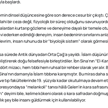
yla başlardı.
min dinsel düşüncesine göre son derece cesur bir çıkıştı. 
 ilahi bir ceza değil, fizyolojik bir süreç olduğunu savunuyord
alardan kurtarıp gözleme ve deneyime dayalı bir temele ot
vi ederken edindiği deneyim, insan bedeninin sınırlarını anl
devrim, insan ruhunu da bir “biyolojik sistem” olarak görmesi
 kısa sürede Antik dünyadan Orta Çağ’a yayıldı. İslam düşünürl
iştirerek doğu felsefesiyle birleştirdiler. İbn Sina’nın “El-Kan
dört mizacı, hem tıbbi hem ruhsal bir rehber olarak yer alır.
 Sina’nın damarıyla İslam tıbbına karışmıştır. Bu miras dah
ve tıp fakültelerinde 19. yüzyıla kadar okutulmaya devam ett
epresyondaysa “melankoli” tanısı hâlâ Galen’in kara safrası
” deyimi bile, kelime kökeni olarak o kara safradan doğmuşt
k şey bile insanı güldürmek için kullanılabiliyor.