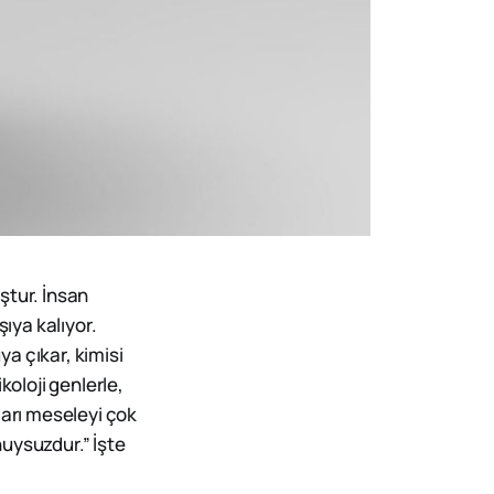
ştur. İnsan
ıya kalıyor.
a çıkar, kimisi
ikoloji genlerle,
ları meseleyi çok
uysuzdur.” İşte