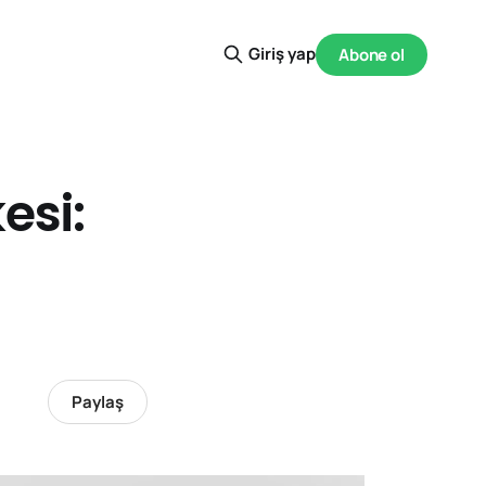
Giriş yap
Abone ol
esi:
Paylaş