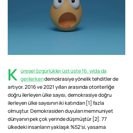
K
üresel özgürlükler üst üste 16. yılda da
gerilerken
demokrasiye yönelik tehditler de
artıyor. 2016 ve 2021 yılları arasında otoriterliğe
doğru ilerleyen ülke sayısı, demokrasiye doğru
ilerleyen ülke sayısının iki katından [1] fazla
olmuştur. Demokrasiden duyulan memnuniyet
dünyanın pek çok yerinde düşmüştür [2]. 77
ülkedeki insanların yaklaşık %52'si, yasama