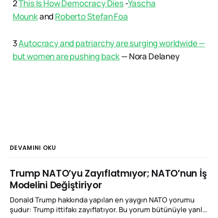
2
This Is How Democracy Dies
-
Yascha
Mounk
and
Roberto Stefan Foa
3
Autocracy and patriarchy are surging worldwide —
but women are pushing back
— Nora Delaney
DEVAMINI OKU
Trump NATO’yu Zayıflatmıyor; NATO’nun İş
Modelini Değiştiriyor
Donald Trump hakkında yapılan en yaygın NATO yorumu
şudur: Trump ittifakı zayıflatıyor. Bu yorum bütünüyle yanlış