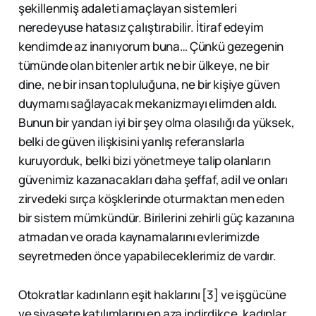
şekillenmiş adaleti amaçlayan sistemleri
neredeyuse hatasız çalıştırabilir. İtiraf edeyim
kendimde az inanıyorum buna… Çünkü gezegenin
tümünde olan bitenler artık ne bir ülkeye, ne bir
dine, ne bir insan topluluğuna, ne bir kişiye güven
duymamı sağlayacak mekanizmayı elimden aldı.
Bunun bir yandan iyi bir şey olma olasılığı da yüksek,
belki de güven ilişkisini yanlış referanslarla
kuruyorduk, belki bizi yönetmeye talip olanların
güvenimiz kazanacakları daha şeffaf, adil ve onları
zirvedeki sırça köşklerinde oturmaktan men eden
bir sistem mümkündür. Birilerini zehirli güç kazanına
atmadan ve orada kaynamalarını evlerimizde
seyretmeden önce yapabileceklerimiz de vardır.
Otokratlar kadınların eşit haklarını [3] ve işgücüne
ve siyasete katılımlarını en aza indirdikçe, kadınlar