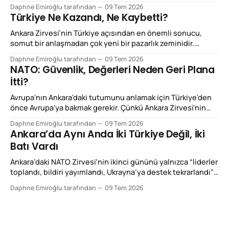
değil; ancak Ankara Zirvesi'ni açıklamak için yeterli de değil.
Daphne Emiroğlu tarafından
09 Tem 2026
Çünkü Trump'ın yaptığı şey NATO'yu dağıtmaktan çok,
Türkiye Ne Kazandı, Ne Kaybetti?
NATO'nun çalışma mantığını yeniden fiyatlandırmak.
Beğenilsin ya da beğenilmesin, bu
Ankara Zirvesi’nin Türkiye açısından en önemli sonucu,
somut bir anlaşmadan çok yeni bir pazarlık zeminidir.
Türkiye bu zirvede NATO’dan çıkmayı tartışan, ittifakın
Daphne Emiroğlu tarafından
09 Tem 2026
kenarında duran ya da yalnızca coğrafi konumuyla önem
NATO: Güvenlik, Değerleri Neden Geri Plana
kazanan ülke görüntüsünden uzaklaşmaya çalıştı.
İtti?
Ankara’nın vermek istediği mesaj daha netti: Eğer Avrupa
gerçekten daha fazla savunma
Avrupa'nın Ankara'daki tutumunu anlamak için Türkiye'den
önce Avrupa'ya bakmak gerekir. Çünkü Ankara Zirvesi'nin
ikinci gününde yaşananlar, aslında Türkiye'nin
Daphne Emiroğlu tarafından
09 Tem 2026
değişiminden çok Avrupa'nın değişimini anlatıyordu. Yirmi
Ankara’da Aynı Anda İki Türkiye Değil, İki
yıl önce böyle bir zirve düzenlenseydi, Avrupa'nın ilk
Batı Vardı
gündemi büyük
Ankara’daki NATO Zirvesi’nin ikinci gününü yalnızca “liderler
toplandı, bildiri yayımlandı, Ukrayna’ya destek tekrarlandı”
diye okumak, o gün yaşanan asıl kırılmayı ıskalamak olur.
Daphne Emiroğlu tarafından
09 Tem 2026
Çünkü 8 Temmuz 2026’da Ankara’da ilginç bir şey oldu: Aynı
şehirde bulunan Batılı gazeteciler, diplomatlar, düşünce
kuruluşları ve siyasetçiler aynı ülkeye baktılar; fakat