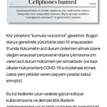
Kriz yönetimi “komuta ve kontrol” gerektirir. Bugün
dünya genelinde yürürlükte olan 10 anayasadan
9'unda hükümetin acil durum önlemleri almak üzere
olağan anayasal çerçevenin dışına çıkmasına izin
veren acil durum hükümleri yer almaktadır (ve bazı
ülkeler hükümetlere COVID-19'a müdahale etmek
üzere yeni yetkiler veren yepyeni yasalar kabul
etmiştir).
Bu tür tedbirler uzun vadede gücün kötüye
kullanılmasına ve demokratik ilkelerin
zedelenmesine yol açabilir ve bazen de açmaktadır.