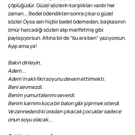
çöplüğüdür. Güzel sözlerin karşılıkları vardır her
zaman... Bedel ödendikten sonra çıkar o güzel
sözler.Oysa sen hiçbir bedel ödemeden, başkasının
ömür harcadığı sözleri alıp marifetmiş gibi
paylaşıyorsun. Altına bir de “bu ara ben” yazıyorsun.
Ayıp ama ya!
Bakın dinleyin,
Adem...
Adem’in aklı fikri soyunu devam ettirmekti.
Beni sevmezdi.
Benim yumurtalarımı severdi.
Benim karnımı koca bir balon gibi şişirmek isterdi.
Ve zannederdi ki oradan çıkacak çocuklar sadece
onun soyu olacak...