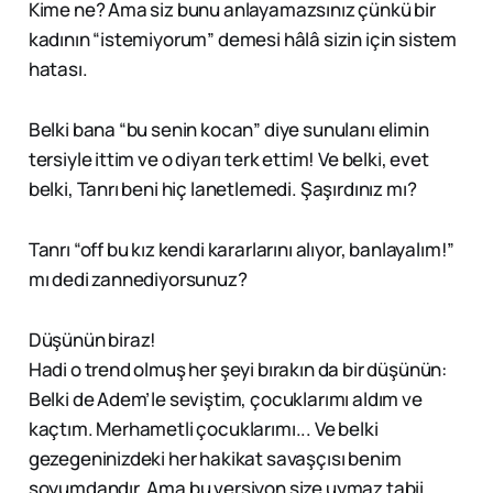
Kime ne? Ama siz bunu anlayamazsınız çünkü bir
kadının “istemiyorum” demesi hâlâ sizin için sistem
hatası.
Belki bana “bu senin kocan” diye sunulanı elimin
tersiyle ittim ve o diyarı terk ettim! Ve belki, evet
belki, Tanrı beni hiç lanetlemedi. Şaşırdınız mı?
Tanrı “off bu kız kendi kararlarını alıyor, banlayalım!”
mı dedi zannediyorsunuz?
Düşünün biraz!
Hadi o trend olmuş her şeyi bırakın da bir düşünün:
Belki de Adem’le seviştim, çocuklarımı aldım ve
kaçtım. Merhametli çocuklarımı... Ve belki
gezegeninizdeki her hakikat savaşçısı benim
soyumdandır. Ama bu versiyon size uymaz tabii.