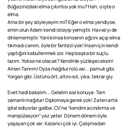
Boğazınızdaki elma çıkıntısı yok mu? Hah, o işte o
elma.
Ama bir şey söyleyeyim mi? Eğer o elma yendiyse,
emin olun Adem kendi isteyip yemiştir. Havva’yı de
dinlememiştir. Yani kimse kimsenin ağzını açıp elma
tıkmadı canım, öyle bir fantezi yok! İnsan için kendi
yaptığını kabullenmek zor. Hep başka bir suçlu
lazım. Yoksa ne olacak? Kendinle yüzleşeceksin!
Aman Tanrım! Oysa mağdur rolü var... pamuk gibi.
Yorgan gibi. Üstünü ört, altını ısıt, yıka, tekrar giy.
Evet hadi bakalım... Gelelim asıl konuya: Tam
zamanlı mağdur! Diplomaya gerek yok! Zaten artık
iptal ediyorlar galiba. CV’ne “kendini acındırma ve
manipülasyon” yaz yeter. Dönem dönem öyle
yaşayan çok var. Kazancı çok iyi. Çalışmadan