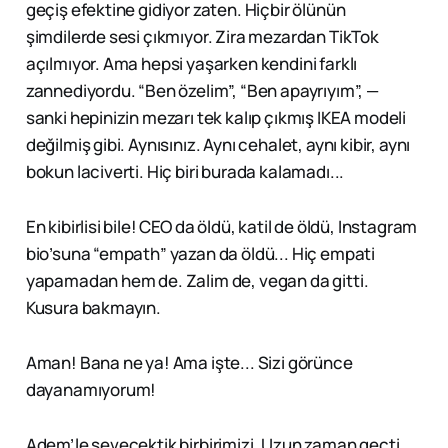
geçiş efektine gidiyor zaten. Hiçbir ölünün
şimdilerde sesi çıkmıyor. Zira mezardan TikTok
açılmıyor. Ama hepsi yaşarken kendini farklı
zannediyordu. “Ben özelim”, “Ben apayrıyım”, —
sanki hepinizin mezarı tek kalıp çıkmış IKEA modeli
değilmiş gibi. Aynısınız. Aynı cehalet, aynı kibir, aynı
bokun laciverti. Hiç biri burada kalamadı...
En kibirlisi bile! CEO da öldü, katil de öldü, Instagram
bio’suna “empath” yazan da öldü... Hiç empati
yapamadan hem de. Zalim de, vegan da gitti.
Kusura bakmayın.
Aman! Bana ne ya! Ama işte... Sizi görünce
dayanamıyorum!
Adem’le sevecektik birbirimizi. Uzun zaman geçti,