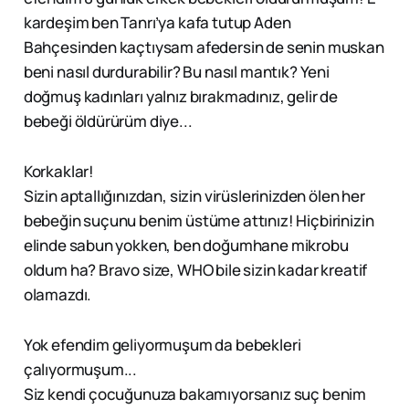
kardeşim ben Tanrı’ya kafa tutup Aden
Bahçesinden kaçtıysam afedersin de senin muskan
beni nasıl durdurabilir? Bu nasıl mantık? Yeni
doğmuş kadınları yalnız bırakmadınız, gelir de
bebeği öldürürüm diye...
Korkaklar!
Sizin aptallığınızdan, sizin virüslerinizden ölen her
bebeğin suçunu benim üstüme attınız! Hiçbirinizin
elinde sabun yokken, ben doğumhane mikrobu
oldum ha? Bravo size, WHO bile sizin kadar kreatif
olamazdı.
Yok efendim geliyormuşum da bebekleri
çalıyormuşum...
Siz kendi çocuğunuza bakamıyorsanız suç benim