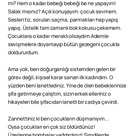
mi? Hem o kadar bebeği bebeği be ne yapayım!
Salak mısınız? Açık konuşayım: çocuk sevmem.
Sesleri tiz, soruları saçma, parmakları hep yapış
yapış. Üstelik tam zamanlı bok kokusu çekemem.
Çocuklara o kadar meraklı olsaydım Ademle
sevişmelere doyamayıp bütün gezegeni çocukla
doldururdum.
Ama yok, ben doğurganlığı sistemden gelen bir
görev değil, kişisel karar sanan ilk kadındım. O
yüzden beni lanetlediniz. Yine de ölen bebeklerinize
şifa getirmeye çalıştım, sizin erkek elleriniz o
hikayeleri bile şifacıdan lanetli bir cadıya çevirdi.
Zannettiniz ki ben çocukların düşmanıyım...
Oysa çocukları en çok siz öldürdünüz!
Üzerlerine bombalar yağdırdınız! Şimdilerde