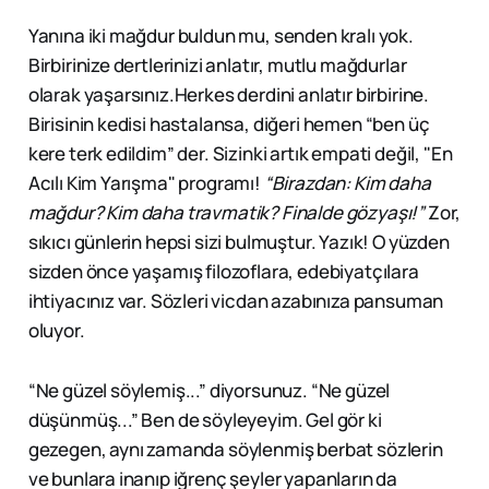
Yanına iki mağdur buldun mu, senden kralı yok.
Birbirinize dertlerinizi anlatır, mutlu mağdurlar
olarak yaşarsınız.Herkes derdini anlatır birbirine.
Birisinin kedisi hastalansa, diğeri hemen “ben üç
kere terk edildim” der. Sizinki artık empati değil, "En
Acılı Kim Yarışma" programı!
“Birazdan: Kim daha
mağdur? Kim daha travmatik? Finalde gözyaşı!”
Zor,
sıkıcı günlerin hepsi sizi bulmuştur. Yazık! O yüzden
sizden önce yaşamış filozoflara, edebiyatçılara
ihtiyacınız var. Sözleri vicdan azabınıza pansuman
oluyor.
“Ne güzel söylemiş...” diyorsunuz. “Ne güzel
düşünmüş...” Ben de söyleyeyim. Gel gör ki
gezegen, aynı zamanda söylenmiş berbat sözlerin
ve bunlara inanıp iğrenç şeyler yapanların da