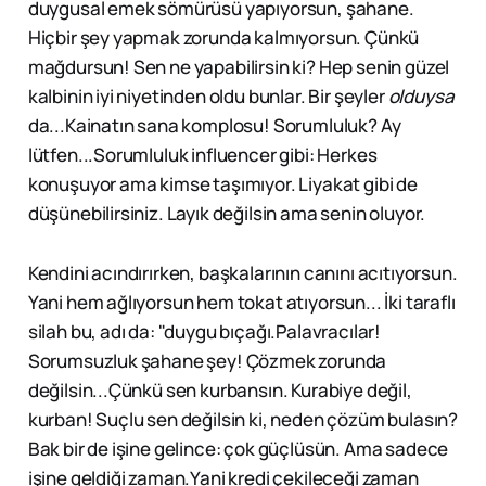
duygusal emek sömürüsü yapıyorsun, şahane.
Hiçbir şey yapmak zorunda kalmıyorsun. Çünkü
mağdursun! Sen ne yapabilirsin ki? Hep senin güzel
kalbinin iyi niyetinden oldu bunlar. Bir şeyler
olduysa
da...Kainatın sana komplosu! Sorumluluk? Ay
lütfen...Sorumluluk influencer gibi: Herkes
konuşuyor ama kimse taşımıyor. Liyakat gibi de
düşünebilirsiniz. Layık değilsin ama senin oluyor.
Kendini acındırırken, başkalarının canını acıtıyorsun.
Yani hem ağlıyorsun hem tokat atıyorsun... İki taraflı
silah bu, adı da: "duygu bıçağı.Palavracılar!
Sorumsuzluk şahane şey! Çözmek zorunda
değilsin...Çünkü sen kurbansın. Kurabiye değil,
kurban! Suçlu sen değilsin ki, neden çözüm bulasın?
Bak bir de işine gelince: çok güçlüsün. Ama sadece
işine geldiği zaman.Yani kredi çekileceği zaman