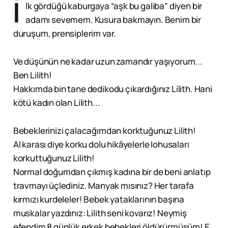
İ
lk gördüğü kaburgaya “aşk bu galiba” diyen bir
adamı sevemem. Kusura bakmayın. Benim bir
duruşum, prensiplerim var.
Ve düşünün ne kadar uzun zamandır yaşıyorum...
Ben Lilith!
Hakkımda bin tane dedikodu çıkardığınız Lilith. Hani
kötü kadın olan Lilith...
Bebeklerinizi çalacağımdan korktuğunuz Lilith!
Al karası diye korku dolu hikâyelerle lohusaları
korkuttuğunuz Lilith!
Normal doğumdan çıkmış kadına bir de beni anlatıp
travmayı üçlediniz. Manyak mısınız? Her tarafa
kırmızı kurdeleler! Bebek yataklarının başına
muskalar yazdınız: Lilith seni kovarız! Neymiş
efendim 8 günlük erkek bebekleri öldürürmüşüm! E