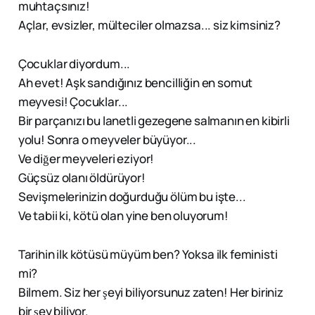
muhtaçsınız!
Açlar, evsizler, mülteciler olmazsa... siz kimsiniz?
Çocuklar diyordum...
Ah evet! Aşk sandığınız bencilliğin en somut
meyvesi! Çocuklar...
Bir parçanızı bu lanetli gezegene salmanın en kibirli
yolu! Sonra o meyveler büyüyor...
Ve diğer meyveleri eziyor!
Güçsüz olanı öldürüyor!
Sevişmelerinizin doğurduğu ölüm bu işte...
Ve tabii ki, kötü olan yine ben oluyorum!
Tarihin ilk kötüsü müyüm ben? Yoksa ilk feministi
mi?
Bilmem. Siz her şeyi biliyorsunuz zaten! Her biriniz
bir şey biliyor.