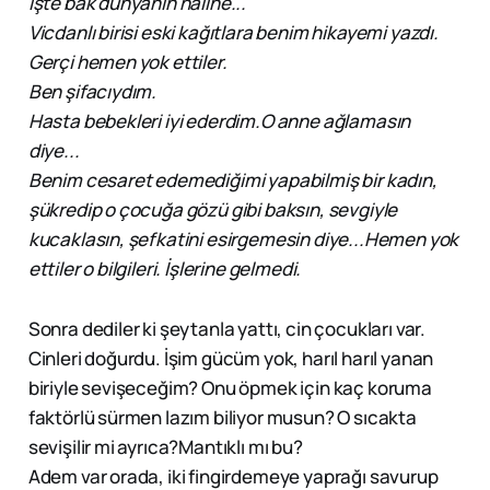
İşte bak dünyanın haline...
Vicdanlı birisi eski kağıtlara benim hikayemi yazdı.
Gerçi hemen yok ettiler.
Ben şifacıydım.
Hasta bebekleri iyi ederdim.O anne ağlamasın
diye...
Benim cesaret edemediğimi yapabilmiş bir kadın,
şükredip o çocuğa gözü gibi baksın, sevgiyle
kucaklasın, şefkatini esirgemesin diye...Hemen yok
ettiler o bilgileri. İşlerine gelmedi.
Sonra dediler ki şeytanla yattı, cin çocukları var.
Cinleri doğurdu. İşim gücüm yok, harıl harıl yanan
biriyle sevişeceğim? Onu öpmek için kaç koruma
faktörlü sürmen lazım biliyor musun? O sıcakta
sevişilir mi ayrıca?Mantıklı mı bu?
Adem var orada, iki fingirdemeye yaprağı savurup