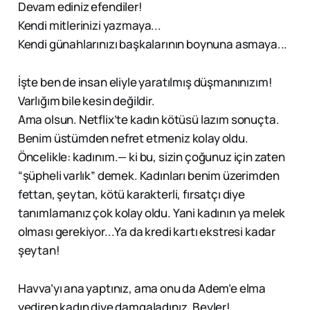
Devam ediniz efendiler!
Kendi mitlerinizi yazmaya...
Kendi günahlarınızı başkalarının boynuna asmaya...
İşte ben de insan eliyle yaratılmış düşmanınızım!
Varlığım bile kesin değildir.
Ama olsun. Netflix’te kadın kötüsü lazım sonuçta.
Benim üstümden nefret etmeniz kolay oldu.
Öncelikle: kadınım.— ki bu, sizin çoğunuz için zaten
“şüpheli varlık” demek. Kadınları benim üzerimden
fettan, şeytan, kötü karakterli, fırsatçı diye
tanımlamanız çok kolay oldu. Yani kadının ya melek
olması gerekiyor...Ya da kredi kartı ekstresi kadar
şeytan!
Havva’yı ana yaptınız, ama onu da Adem’e elma
yediren kadın diye damgaladınız. Beyler!