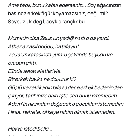
Ama tabii, bunu kabul ederseniz... S
oy ağacınızın
başında erkek figür koyamazsınız, değil mi?
Soysuzluk değil, soykıskançlık bu.
Mümkün olsa Zeus’un yediği haltı o da yerdi.
Athena nasıl doğdu, hatırlayın!
Zeus’un kafasında yumru şeklinde büyüdü ve
oradan çıktı.
Elinde savaş aletleriyle.
Bir erkek başka ne doğurur ki?
Güçlü ve zeki kadın bile sadece erkek bedeninden
çıkıyor, tarihinize bak! İşte ben bunu istemedim.
Adem’in hırsından doğacak o çocukları istemedim.
Hırsa, nefrete, öfkeye rahim olmak istemedim.
Havva istedi belki...