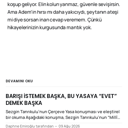
koşup geliyor. Elin kolun yanmaz, güvenle sevişirsin.
Ama Adem’in hırsı mı daha yakıcıydı, şeytanın ateşi
mi diye sorsan inan cevap veremem. Çünkü
hikayelerinizin kurgusunda mantık yok.
DEVAMINI OKU
BARIŞI İSTEMEK BAŞKA, BU YASAYA “EVET”
DEMEK BAŞKA
Sezgin Tanrıkulu’nun Çerçeve Yasa konuşması ve eleştirel
bir okuma Aşağıdaki konuşma, Sezgin Tanrıkulu’nun “Millî
Dayanışma ve Toplumsal Bütünleşmenin
Daphne Emiroğlu tarafından
09 Ağu 2026