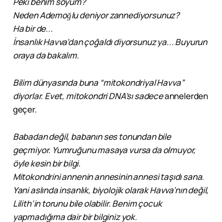
Peki benim soyum?
Neden Ademoğlu deniyor zannediyorsunuz?
Ha bir de...
İnsanlık Havva’dan çoğaldı diyorsunuz ya... Buyurun
oraya da bakalım.
Bilim dünyasında buna “mitokondriyal Havva”
diyorlar. Evet, mitokondri DNA’sı sadece
annelerden
geçer.
Babadan değil, babanın ses tonundan bile
geçmiyor. Yumruğunu masaya vursa da olmuyor,
öyle kesin bir bilgi.
Mitokondrini annenin annesinin annesi taşıdı sana.
Yani aslında insanlık, biyolojik olarak Havva’nın değil,
Lilith’in torunu bile olabilir. Benim çocuk
yapmadığıma dair bir bilginiz yok.