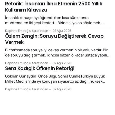
Güçlendirilmesine Dair Kanun Teklifi”ne ilişkin yaptığı
Retorik: İnsanları İkna Etmenin 2500 Yıllık
konuşmadır: SEZGİN TANRIKULU’NUN KONUŞMASI “Bugün
Kullanım Kılavuzu
önümüzde bulunan teklif, büyük acılara sebebiyet vermiş
yarım asırlık bir çatışma döneminin mutlak biçimde
İnsanlık konuşmayı öğrendikten kısa süre sonra
sonlandırılmasına kapıyı aralaması
muhtemelen iki şeyi keşfetti: Birincisi yalan söylemek,
ikincisi de haklı olmadığı hâlde haklıymış gibi konuşmak.
Daphne Emiroğlu tarafından
07 Ağu 2026
Neyse ki aradan birkaç bin yıl geçince Yunanlar meseleyi
Özlem Zengin: Soruyu Değiştirerek Cevap
biraz sistematik hâle getirip adına retorik dediler. Bugün
Vermek
“retorik” kelimesini çoğunlukla küçümseyici biçimde
kullanıyoruz. “Bunlar retorik”, “retorikten başka bir şey
Bir tartışmada soruya iyi cevap vermenin bir yolu vardır. Bir
de soruyu değiştirmek. İkincisi bazen o kadar ustaca yapılır
ki cevap aldığımızı zannederiz. Özlem Zengin’in Meclis
Daphne Emiroğlu tarafından
07 Ağu 2026
konuşmalarını izlerken dikkatimi çeken temel retorik özellik
Sera Kadıgil: Öfkenin Retoriği
bu: Önüne konulan tartışmanın çerçevesini kabul etmek
yerine sık sık o çerçeveyi değiştiriyor. Bu,
Gökhan Günaydın: Önce Bilgi, Sonra CümleTürkiye Büyük
retorikte reframing,
Millet Meclisi’nde iyi konuşan siyasetçi az değil. Yüksek
sesle konuşan ise hiç az değil. Fakat ikisi aynı şey değil.
Daphne Emiroğlu tarafından
07 Ağu 2026
Şimdi size Gökhan Günaydın Fan Club’tan yazıyorum. Bir
konuşmayı güçlü yapan şey sesin desibeli, kürsüye vurulan
elin şiddeti ya da karşı sıradan