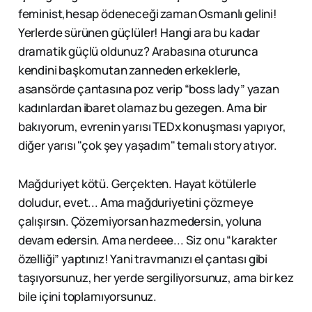
feminist,hesap ödeneceği zaman Osmanlı gelini!
Yerlerde sürünen güçlüler! Hangi ara bu kadar
dramatik güçlü oldunuz? Arabasına oturunca
kendini başkomutan zanneden erkeklerle,
asansörde çantasına poz verip “boss lady” yazan
kadınlardan ibaret olamaz bu gezegen. Ama bir
bakıyorum, evrenin yarısı TEDx konuşması yapıyor,
diğer yarısı "çok şey yaşadım" temalı story atıyor.
Mağduriyet kötü. Gerçekten. Hayat kötülerle
doludur, evet... Ama mağduriyetini çözmeye
çalışırsın. Çözemiyorsan hazmedersin, yoluna
devam edersin. Ama nerdeee... Siz onu “karakter
özelliği” yaptınız! Yani travmanızı el çantası gibi
taşıyorsunuz, her yerde sergiliyorsunuz, ama bir kez
bile içini toplamıyorsunuz.