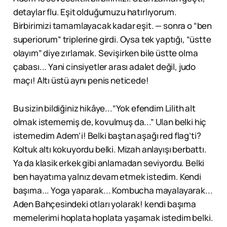
detaylar flu. Eşit olduğumuzu hatırlıyorum.
Birbirimizi tamamlayacak kadar eşit. — sonra o “ben
superiorum” triplerine girdi. Oysa tek yaptığı, “üstte
olayım” diye zırlamak. Sevişirken bile üstte olma
çabası... Yani cinsiyetler arası adalet değil, judo
maçı! Altı üstü aynı penis neticede!
Bu sizin bildiğiniz hikâye...“Yok efendim Lilith alt
olmak istememiş de, kovulmuş da...” Ulan belki hiç
istemedim Adem’i! Belki baştan aşağı red flag’ti?
Koltuk altı kokuyordu belki. Mizah anlayışı berbattı.
Ya da klasik erkek gibi anlamadan seviyordu. Belki
ben hayatıma yalnız devam etmek istedim. Kendi
başıma... Yoga yaparak... Kombucha mayalayarak...
Aden Bahçesindeki otları yolarak! kendi başıma
memelerimi hoplata hoplata yaşamak istedim belki.