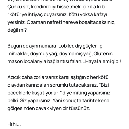
Çünkü siz, kendinizi iyi hissetmek için illa ki bir
“kötü”ye ihtiyaç duyarsınız. Kötü yoksa kafayı
yersiniz. O zaman nefreti nereye boşaltacaksınız,
değil mi?
Bugün de aynı numara: Lobiler, dış güçler, iç
mihraklar, doymuş yağ, doymamış yağ, Glutenin
mason localarıyla bağlantısı falan...Hayal alemi gibi!
Azıcık daha zorlarsanız karşılaştığınız her kötü
olaydan karıncaları sorumlu tutacaksınız. “Bizi
böceklerle kuşatıyorlar!” diye miting yaparsınız
belki. Siz yaparsınız. Yani sonuçta tarihte kendi
gölgesinden dayak yiyen bir türsünüz.
Hı hı...