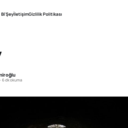
 Bi'Şey
İletişim
Gizlilik Politikası
V
iroğlu
—
6 dk okuma