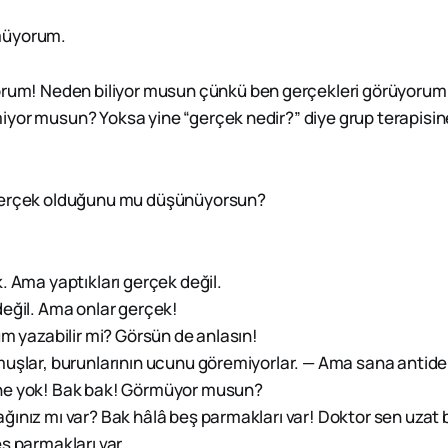
müyorum.
rum! Neden biliyor musun çünkü ben gerçekleri görüyorum
iyor musun? Yoksa yine “gerçek nedir?” diye grup terapisin
rçek olduğunu mu düşünüyorsun?
. Ama yaptıkları gerçek değil.
eğil. Ama onlar gerçek!
rum yazabilir mi? Görsün de anlasın!
muşlar, burunlarının ucunu göremiyorlar. — Ama sana antide
ne yok! Bak bak! Görmüyor musun?
ağınız mı var? Bak hâlâ beş parmakları var! Doktor sen uzat 
eş parmakları var...