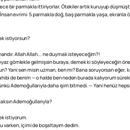
 bir parmakla ittiriyorlar. Ötekiler artık kuruyup düşmüşt
— İnsan evrimi: 5 parmakla doğ, baş parmakla yaşa, ekranla ö
k istiyorsun?
nandır. Allah Allah... ne duymak isteyeceğim?!
eyaz gömlekle gelmişsin buraya, demek ki söyleyeceğin önem
n? Yani sen misin uzman, ben mi? Bana soruyorsan eğer, ka
ahibi de benim — o halde ben neden burada kalıyorum sürekl
çünkü Ademoğullarıyla daha işim bitmedi. — Yani henüz hep
ksın Ademoğullarıyla?
mek istiyorum.
yu varken, içimi de boşaltayım dedim.