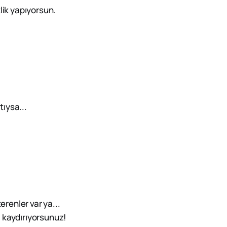
lik yapıyorsun.
tıysa...
erenler var ya...
ı kaydırıyorsunuz!