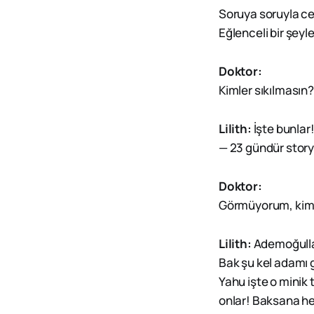
Soruya soruyla cev
Eğlenceli bir şey
Doktor:
Kimler sıkılmasın?
Lilith:
İşte bunl
— 23 gündür stor
Doktor:
Görmüyorum, kim 
Lilith:
Ademoğullar
Bak şu kel adamı 
Yahu işte o minik 
onlar! Baksana hep