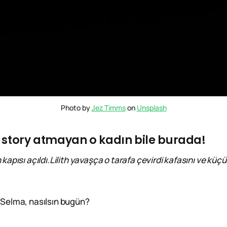
Photo by 
Jez Timms
 on 
Unsplash
r story atmayan o kadın bile burada!
 kapısı açıldı.Lilith yavaşça o tarafa çevirdi kafasını ve kü
elma, nasılsın bugün?