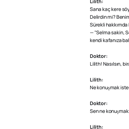
Lilith:
Sana kaç kere so
Delirdin mi? Benim
Sürekli hakkımda 
— "Selma sakin, Se
kendi kafanıza bak
Doktor:
Lilith! Nasılsın, 
Lilith:
Ne konuşmak iste
Doktor:
Sen ne konuşmak 
Lilith: