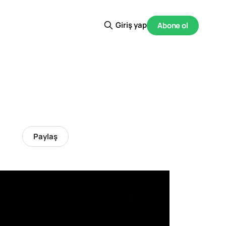
Giriş yap
Abone ol
Paylaş