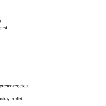
!
e mi
presan reçetesi
bakayım elini...