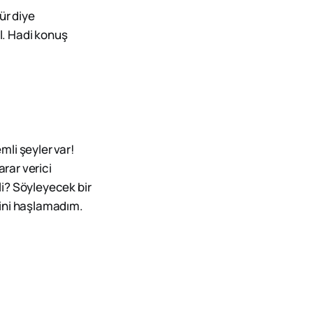
ür diye
l. Hadi konuş
li şeyler var!
rar verici
i? Söyleyecek bir
sini haşlamadım.