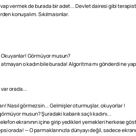
ap vermek de burada bir adet... Devlet dairesi gibi terapist
lerden konuşalım. Sıkılmasınlar.
ar! Okuyanlar! Görmüyor musun?
y atmayan o kadın bile burada! Algoritma mı gönderdi ne yap
var orada...
ı! Nasıl görmezsin... Gelmişler oturmuşlar, okuyorlar !
görmüyor musun? Şuradaki kabarık saçlı kadını...
telefon ekranının içine girip yedikleri yemekleri herkese göst
si orada! — O parmaklarınızla dünyayı değil, sadece ekran