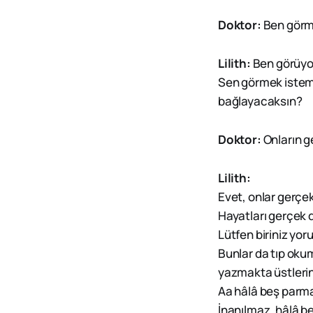
Doktor:
Ben gör
Lilith:
Ben görüyo
Sen görmek istem
bağlayacaksın?
Doktor:
Onların ge
Lilith:
Evet, onlar gerçek
Hayatları gerçek d
Lütfen biriniz yo
Bunlar da tıp oku
yazmakta üstleri
Aa hâlâ beş parm
İnanılmaz, hâlâ b