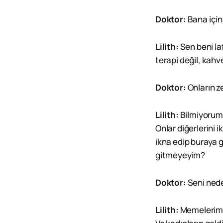
Doktor:
Bana içi
Lilith:
Sen beni la
terapi değil, kahve
Doktor:
Onların z
Lilith:
Bilmiyorum a
Onlar diğerlerini 
ikna edip buraya get
gitmeyeyim?
Doktor:
Seni nede
Lilith:
Memelerim gu