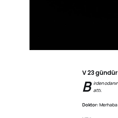
V 23 gündü
B
irden odanın
attı.
Doktor:
Merhaba S