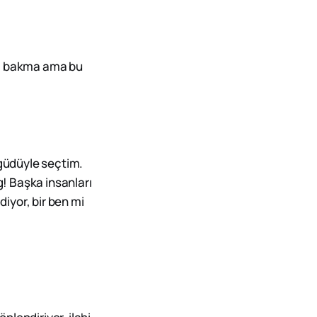
ura bakma ama bu
üdüyle seçtim.
g! Başka insanları
idiyor, bir ben mi