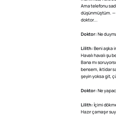
Ama telefonu sadece
düşünmüştüm. 
doktor...
Doktor:
Ne duyma
Lilith:
Beni aşka i
Havalı havalı şu b
Bana mı soruyorsu
bensem, iktidar s
şeyin yoksa git, 
Doktor:
Ne yapaca
Lilith:
İçimi dök
Hazır çamaşır su