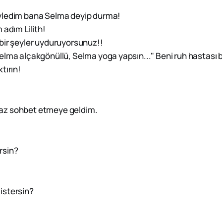
̈yledim bana Selma deyip durma!
 adım Lilith!
bir şeyler uyduruyorsunuz!!
lma alçakgönüllü, Selma yoga yapsın..." Beni ruh hastası
tırın!
biraz sohbet etmeye geldim.
rsin?
istersin?