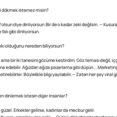
ni dökmek istemez misin?
f olsun diye dinliyorsun.Bir de o kadar zeki değilsin. — Kus
 falı gibi dinliyorsun.
eki olduğunu nereden biliyorsun?
ma bir iki tanesini gözüme kestirdim. Göz teması değil, içg
ikna edebilir. Ağızdan ağıza pazarlama gibi düşün... Marketin
irebilirler. Böylelikle bilgi yayılabilir.— Zaten her şey viral g
n dinlemek istesin diğer insanlar?
̈zel. Erkekler gelirse, kadınlar da mecbur gelir.