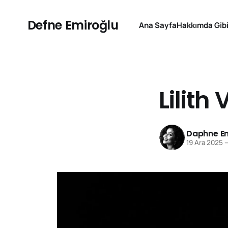
Defne Emiroğlu
Ana Sayfa
Hakkımda Gibi
Lilith 
Daphne Em
19 Ara 2025