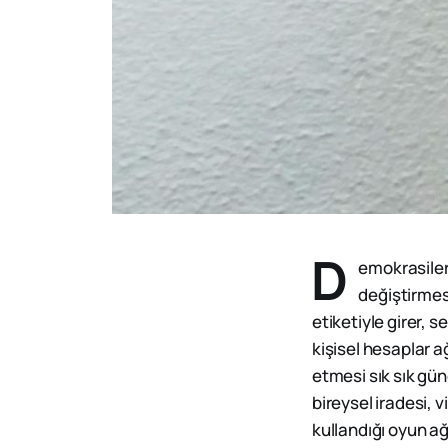
D
emokrasileri
değiştirmesi
etiketiyle girer, 
kişisel hesaplar a
etmesi sık sık gün
bireysel iradesi, 
kullandığı oyun ağ