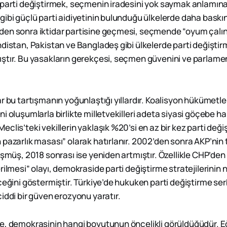
 parti değiştirmek, seçmenin iradesini yok saymak anlamına 
ibi güçlü parti aidiyetinin bulunduğu ülkelerde daha baskınd
en sonra iktidar partisine geçmesi, seçmende “oyum çalındı
ndistan, Pakistan ve Bangladeş gibi ülkelerde parti değişti
ştır. Bu yasakların gerekçesi, seçmen güvenini ve parlament
r bu tartışmanın yoğunlaştığı yıllardır. Koalisyon hükümetler
i oluşumlarla birlikte milletvekilleri adeta siyasi göçebe hal
clis’teki vekillerin yaklaşık %20’si en az bir kez parti değiş
pazarlık masası” olarak hatırlanır. 2002’den sonra AKP’nin 
üşmüş, 2018 sonrası ise yeniden artmıştır. Özellikle CHP’den 1
rilmesi” olayı, demokraside parti değiştirme stratejilerinin 
ceğini göstermiştir. Türkiye’de hukuken parti değiştirme se
iddi bir güven erozyonu yaratır.
e, demokrasinin hangi boyutunun öncelikli görüldüğüdür. E