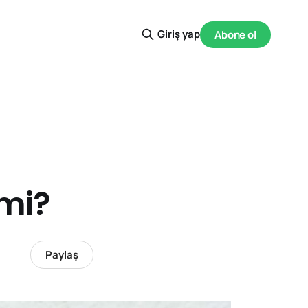
Giriş yap
Abone ol
mi?
Paylaş