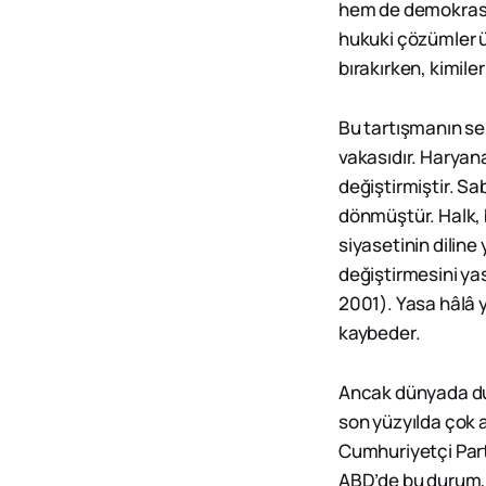
hem de demokrasinin
hukuki çözümler ür
bırakırken, kimile
Bu tartışmanın se
vakasıdır. Haryana
değiştirmiştir. Sa
dönmüştür. Halk, 
siyasetinin diline 
değiştirmesini y
2001). Yasa hâlâ y
kaybeder.
Ancak dünyada dur
son yüzyılda çok 
Cumhuriyetçi Part
ABD’de bu durum, 