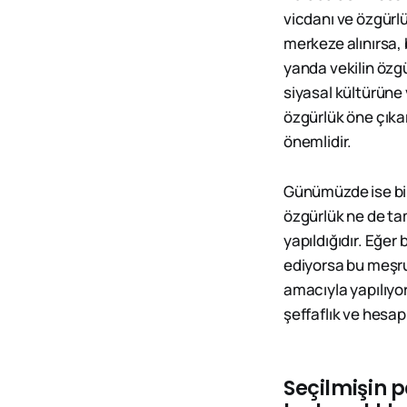
vicdanı ve özgürlü
merkeze alınırsa, 
yanda vekilin özg
siyasal kültürüne
özgürlük öne çıka
önemlidir.
Günümüzde ise bir
özgürlük ne de ta
yapıldığıdır. Eğer 
ediyorsa bu meşru
amacıyla yapılıyo
şeffaflık ve hesap
Seçilmişin 