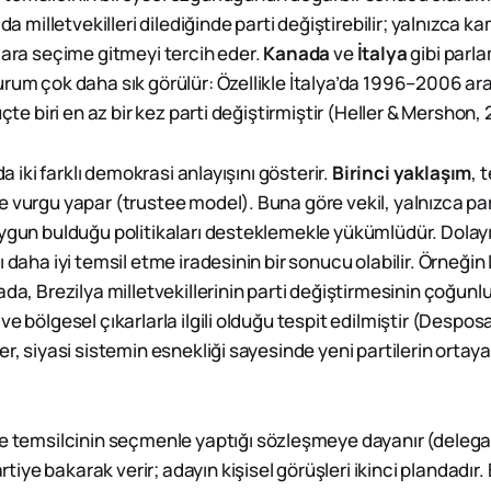
 da milletvekilleri dilediğinde parti değiştirebilir; yalnızca 
 ara seçime gitmeyi tercih eder.
Kanada
ve
İtalya
gibi parl
urum çok daha sık görülür: Özellikle İtalya’da 1996–2006 ar
üçte biri en az bir kez parti değiştirmiştir (Heller & Mershon,
nda iki farklı demokrasi anlayışını gösterir.
Birinci yaklaşım
, 
 vurgu yapar (trustee model). Buna göre vekil, yalnızca par
uygun bulduğu politikaları desteklemekle yükümlüdür. Dolayıs
ı daha iyi temsil etme iradesinin bir sonucu olabilir. Örneği
ada, Brezilya milletvekillerinin parti değiştirmesinin çoğunluk
ve bölgesel çıkarlarla ilgili olduğu tespit edilmiştir (Despo
er, siyasi sistemin esnekliği sayesinde yeni partilerin orta
e temsilcinin seçmenle yaptığı sözleşmeye dayanır (deleg
ye bakarak verir; adayın kişisel görüşleri ikinci plandadır