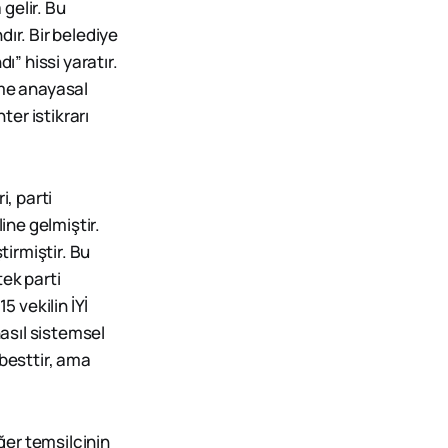
gelir. Bu
ır. Bir belediye
” hissi yaratır.
rme anayasal
er istikrarı
i, parti
ine gelmiştir.
tirmiştir. Bu
tek parti
5 vekilin İYİ
nasıl sistemsel
rbesttir, ama
ğer temsilcinin