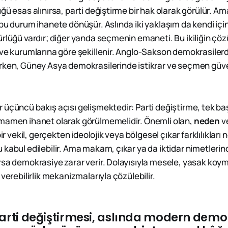
ğü esas alınırsa, parti değiştirme bir hak olarak görülür. A
bu durum ihanete dönüşür. Aslında iki yaklaşım da kendi içind
ürlüğü vardır; diğer yanda seçmenin emaneti. Bu ikiliğin çö
 ve kurumlarına göre şekillenir. Anglo-Sakson demokrasilerd
rken, Güney Asya demokrasilerinde istikrar ve seçmen güv
 üçüncü bakış açısı gelişmektedir: Parti değiştirme, tek 
mamen ihanet olarak görülmemelidir. Önemli olan,
neden
v
bir vekil, gerçekten ideolojik veya bölgesel çıkar farklılıkları 
 kabul edilebilir. Ama makam, çıkar ya da iktidar nimetler
rsa demokrasiye zarar verir. Dolayısıyla mesele, yasak ko
 verebilirlik mekanizmalarıyla çözülebilir.
parti değiştirmesi, aslında modern demo