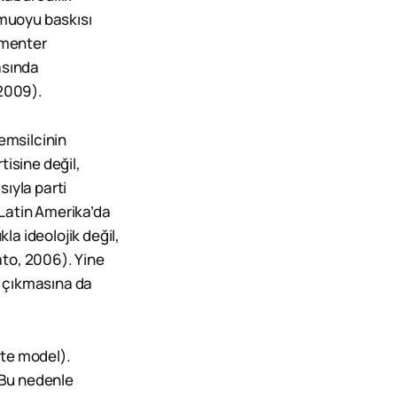
kamuoyu baskısı
amenter
asında
 2009).
temsilcinin
tisine değil,
ıyla parti
n Latin Amerika’da
la ideolojik değil,
sato, 2006). Yine
ya çıkmasına da
ate model).
. Bu nedenle