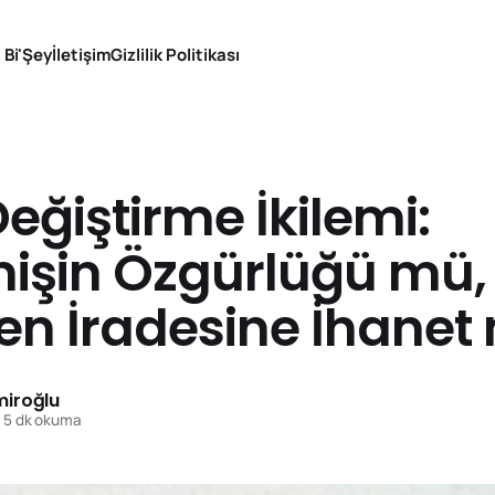
 Bi'Şey
İletişim
Gizlilik Politikası
Değiştirme İkilemi:
mişin Özgürlüğü mü,
n İradesine İhanet 
iroğlu
5 dk okuma