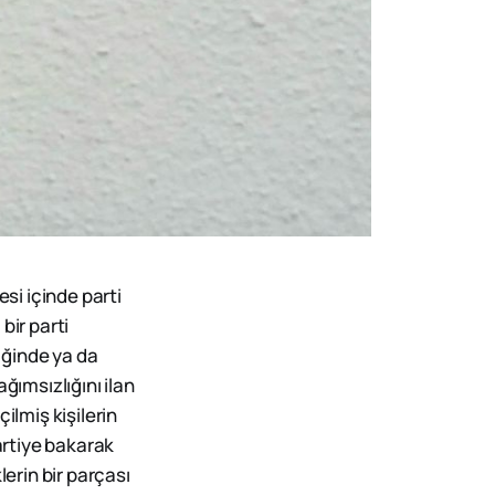
esi içinde parti
bir parti
tiğinde ya da
ğımsızlığını ilan
ilmiş kişilerin
artiye bakarak
lerin bir parçası