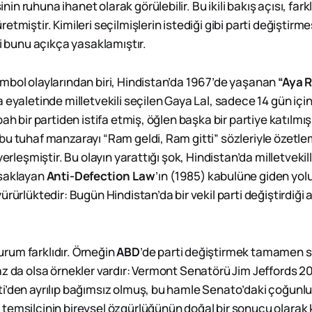
 ruhuna ihanet olarak görülebilir. Bu ikili bakış açısı, farklı
etmiştir. Kimileri seçilmişlerin istediği gibi parti değiştirm
ri bunu açıkça yasaklamıştır.
mbol olaylarından biri, Hindistan’da 1967’de yaşanan
“Aya 
 eyaletinde milletvekili seçilen Gaya Lal, sadece 14 gün içi
bah bir partiden istifa etmiş, öğlen başka bir partiye katılmı
bu tuhaf manzarayı “Ram geldi, Ram gitti” sözleriyle özetle
yerleşmiştir. Bu olayın yarattığı şok, Hindistan’da milletvekill
asaklayan
Anti-Defection Law
’ın (1985) kabulüne giden yolu
ürürlüktedir: Bugün Hindistan’da bir vekil parti değiştirdiği
um farklıdır. Örneğin
ABD
’de parti değiştirmek tamamen s
az da olsa örnekler vardır: Vermont Senatörü Jim Jeffords 2
i’den ayrılıp bağımsız olmuş, bu hamle Senato’daki çoğunluğ
temsilcinin bireysel özgürlüğünün doğal bir sonucu olarak ka