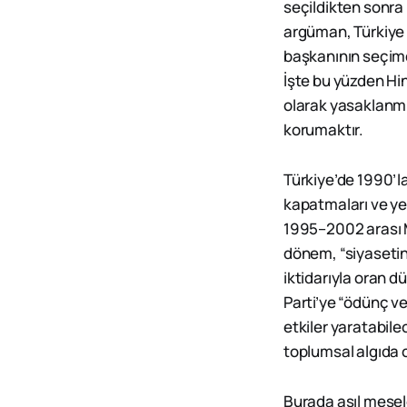
seçildikten sonra
argüman, Türkiye g
başkanının seçimd
İşte bu yüzden Hi
olarak yasaklanmı
korumaktır.
Türkiye’de 1990’la
kapatmaları ve yen
1995–2002 arası Me
dönem, “siyasetin 
iktidarıyla oran d
Parti’ye “ödünç ve
etkiler yaratabile
toplumsal algıda c
Burada asıl mesel