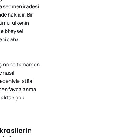
ma seçmen iradesi
e haklıdır. Bir
zümü, ülkenin
e bireysel
eni daha
başına ne tamamen
e
nasıl
nedeniyle istifa
inden faydalanma
ymaktan çok
krasilerin