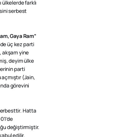
 ülkelerde farklı
esini serbest
Ram, Gaya Ram”
nde üç kez parti
ş, akşam yine
miş, deyim ülke
erinin parti
 açmıştır (Jain,
 anda görevini
erbesttir. Hatta
001’de
u değiştirmiştir.
bul edilir.