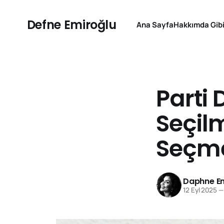
Defne Emiroğlu
Ana Sayfa
Hakkımda Gibi
Parti 
Seçil
Seçme
Daphne Em
12 Eyl 2025
—