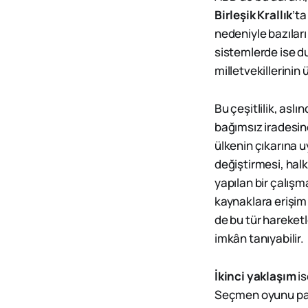
Birleşik Krallık
’ta
nedeniyle bazıları
sistemlerde ise d
milletvekillerinin 
Bu çeşitlilik, aslı
bağımsız iradesine
ülkenin çıkarına 
değiştirmesi, halk
yapılan bir çalışm
kaynaklara erişim 
de bu tür hareketl
imkân tanıyabilir.
İkinci yaklaşım
is
Seçmen oyunu parti