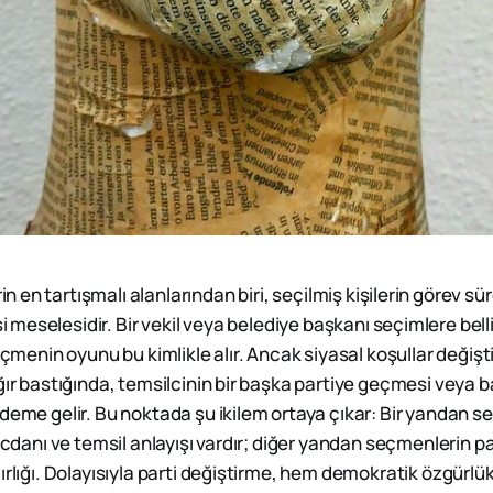
n en tartışmalı alanlarından biri, seçilmiş kişilerin görev sür
 meselesidir. Bir vekil veya belediye başkanı seçimlere belli 
seçmenin oyunu bu kimlikle alır. Ancak siyasal koşullar değiş
ğır bastığında, temsilcinin bir başka partiye geçmesi veya ba
deme gelir. Bu noktada şu ikilem ortaya çıkar: Bir yandan seç
vicdanı ve temsil anlayışı vardır; diğer yandan seçmenlerin p
ırlığı. Dolayısıyla parti değiştirme, hem demokratik özgürlük