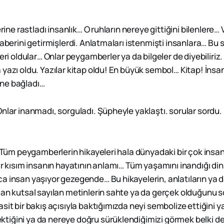
erine rastladı insanlık… O ruhların nereye gittiğini bilenlere… 
haberini getirmişlerdi. Anlatmaları istenmişti insanlara… Bu 
eri oldular… Onlar peygamberler ya da bilgeler de diyebiliriz. 
yazı oldu. Yazılar kitap oldu! En büyük sembol… Kitap! İnsanl
irine bağladı…
nlar inanmadı, sorguladı. Şüpheyle yaklaştı. sorular sordu. B
. Tüm peygamberlerin hikayeleri hala dünyadaki bir çok insa
ir kısım insanın hayatının anlamı… Tüm yaşamını inandığı din
a insan yaşıyor gezegende… Bu hikayelerin, anlatıların ya d
dan kutsal sayılan metinlerin sahte ya da gerçek olduğunu 
sit bir bakış açısıyla baktığımızda neyi sembolize ettiğini y
iğini ya da nereye doğru sürüklendiğimizi görmek belki de