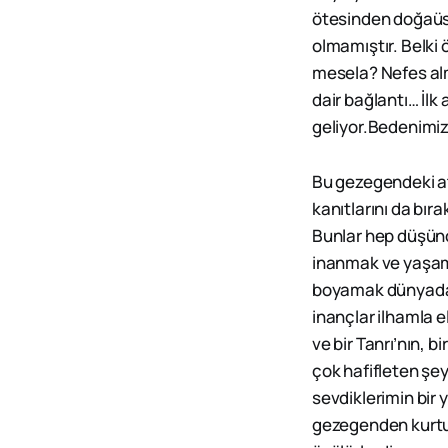
ötesinden doğaüs
olmamıştır. Belki 
mesela? Nefes alm
dair bağlantı… İl
geliyor.Bedenimiz
Bu gezegendeki ata
kanıtlarını da bır
Bunlar hep düşünc
inanmak ve yaşamı
boyamak dünyadaki
inançlar ilhamla 
ve bir Tanrı’nın, 
çok hafifleten şe
sevdiklerimin bir
gezegenden kurtul