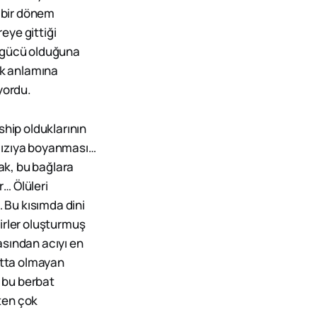
 bir dönem
reye gittiği
n gücü olduğuna
ek anlamına
yordu.
ship olduklarının
ırmızıya boyanması…
ak, bu bağlara
… Ölüleri
 Bu kısımda dini
irler oluşturmuş
kasından acıyı en
atta olmayan
 bu berbat
ten çok