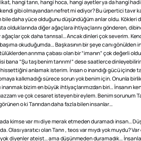
kat, hangi tanrı, hangi hoca, hangi ayetler ya da hangi hadi
endi gibi olmayandan nefret mi ediyor? Bu ürpertici tavır ka
bile daha yüce olduğunu düşündüğüm anlar oldu. Kökleri der
 olduklarında diğer ağaçlara ihtiyaçlarını gönderen, dibin
ağaçlar çok daha tanrısal… Ancak dinleri çok severim. Kendi
ek başıma okuduğumda… Başkasının bir şeye canı gönülden 
ülüklerden arınma çabası olan bir “imanın” çok değerli ol
si bana “Şu taş benim tanrım!” dese saatlerce dinleyebiliri
issettiğini anlamak isterim. İnsan o inandığı gücü içinde ta
pmaya kalkmadığı sürece sorun yok benim için. Onunla birli
 inanmak bizim en büyük ihtiyaçlarımızdan biri… İnsanın ke
uazzam ve çok cesaret isteyen bir eylem. Benim sorunum T
görünen o ki Tanrıdan daha fazla bilen insanlar…
ada kimse var mı diye merak etmeden duramadı insan… 
a. Olası yaratıcı olan Tanrı , teos var mıydı yok muydu? Va
, yok diyenler ateist… ama düşünmeden duramadık… İnsanla