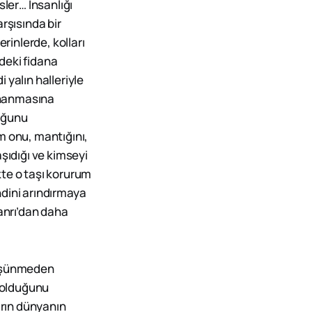
sler… İnsanlığı
rşısında bir
inlerde, kolları
deki fidana
 yalın halleriyle
inanmasına
duğunu
m onu, mantığını,
şıdığı ve kimseyi
kte o taşı korurum
ndini arındırmaya
anrı’dan daha
Düşünmeden
r olduğunu
rın dünyanın