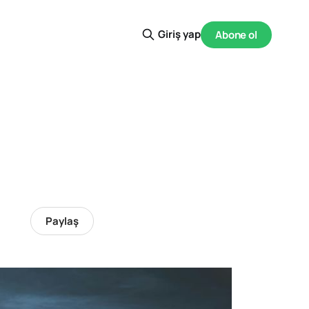
Giriş yap
Abone ol
Paylaş