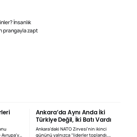
ler? İnsanlık
ın prangayla zapt
leri
Ankara’da Aynı Anda İki
Türkiye Değil, İki Batı Vardı
unu
Ankara’daki NATO Zirvesi’nin ikinci
e Avrupa'ya
gününü yalnızca “liderler toplandı,