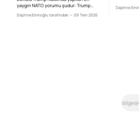
çok yeni bir p
yaygın NATO yorumu şudur: Trump
Daphne Emir
bu zirvede
ittifakı zayıflatıyor. Bu yorum bütünüyle
Daphne Emiroğlu tarafından
09 Tem 2026
ittifakın k
yanlış değil; ancak Ankara Zirvesi'ni
coğrafi k
açıklamak için yeterli de değil. Çünkü
görüntüsün
Trump'ın yaptığı şey NATO'yu
Ankara’nın
dağıtmaktan çok, NATO'nun çalışma
netti: Eğe
mantığını yeniden fiyatlandırmak.
savunma
Beğenilsin ya da beğenilmesin, bu