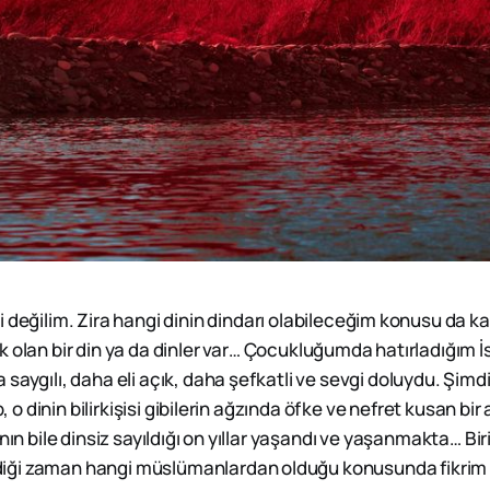
ri değilim. Zira hangi dinin dindarı olabileceğim konusu da kar
ok olan bir din ya da dinler var… Çocukluğumda hatırladığım 
aygılı, daha eli açık, daha şefkatli ve sevgi doluydu. Şimdi aş
ip, o dinin bilirkişisi gibilerin ağzında öfke ve nefret kusan 
nın bile dinsiz sayıldığı on yıllar yaşandı ve yaşanmakta… Biri
ği zaman hangi müslümanlardan olduğu konusunda fikrim 