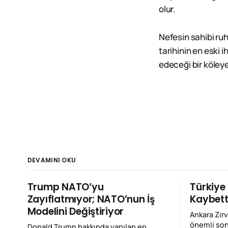
olur.
Nefesin sahibi ru
tarihinin en eski 
edeceği bir köley
DEVAMINI OKU
Trump NATO’yu
Türkiye
Zayıflatmıyor; NATO’nun İş
Kaybett
Modelini Değiştiriyor
Ankara Zir
önemli so
Donald Trump hakkında yapılan en