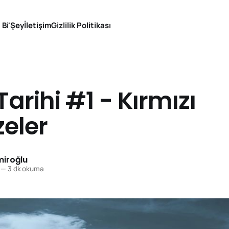
 Bi'Şey
İletişim
Gizlilik Politikası
Tarihi #1 - Kırmızı
eler
iroğlu
—
3 dk okuma