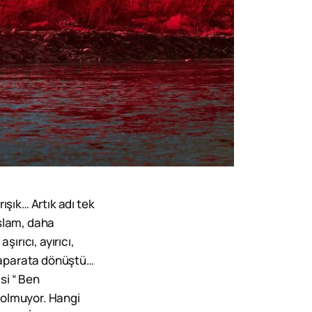
ışık… Artık adı tek
İslam, daha
ırıcı, ayırıcı,
bir aparata dönüştü…
si “ Ben
olmuyor. Hangi