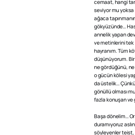
cemaat, hangi tari
seviyor mu yoksa k
ağaca tapınmanın 
gökyüzünde… Hasta
annelik yapan dev 
ve metinlerini t
hayranım. Tüm köt
düşünüyorum. Biri
ne gördüğünü, ne h
o gücün kölesi ya
da üstelik… Çünkü
gönüllü olması m
fazla konuşan ve 
Başa dönelim… Or
duramıyoruz aslınd
söyleyenler teist