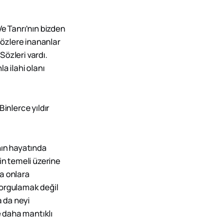
Ve Tanrı’nın bizden
sözlere inananlar
Sözleri vardı.
a ilahi olanı
inlerce yıldır
nın hayatında
in temeli üzerine
a onlara
sorgulamak değil
a da neyi
 daha mantıklı