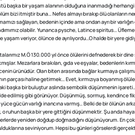
tü başka bir yaşam alanının olduğuna inanmadığı herhangi
ölüm bizi itmiştir buna… Nefes almayı bırakıp ölü olanların ne
amızı sağlayan, bedenin içinde ama ondan ayrı bir varlığı
k adımımız olabilir. Yunanca pysche, Latince spiritus… Üflem
e yaşam veriyor, ölünce de ayrılıyordu…O halde bir yere gidi
larımız M.Ö 130.000 yıl önce ölülerini defnederek bir dine 
akmışlar. Mezarlara bırakılan, gıda ve eşyalar, bedenlerin k
enin ürünüdür. Olan biten arasında bağlar kurmaya çalışm
n parçası haline getirmek… Evet, kırmızıya boyanmış ölüler
 başka bir buluştur aslında sembolik düşünmenin işareti…
elde edilmiş gibi görünüyor. Düşünmüş, sormuş, kendince fik
bir yüce gücün varlığı inancına varmış… Belki de bir ölünün ar
y, o ruhun başka bir yere gittiğini düşünmektir. Şu anda hay
 yerlerde yeniden doğdup doğmadığını düşünüyorum. En çok
duklarına seviniyorum. Hepsi bu günleri görselerdi gerçek