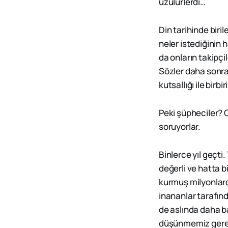
üzülürlerdi…
Din tarihinde biril
neler istediğinin 
da onların takipçil
Sözler daha sonra 
kutsallığı ile birb
Peki şüpheciler? O
soruyorlar.
Binlerce yıl geçti
değerli ve hatta b
kurmuş milyonlarc
inananlar tarafın
de aslında daha ba
düşünmemiz gerekt