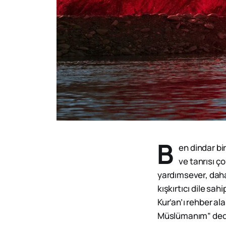
B
en dindar bi
ve tanrısı ç
yardımsever, daha s
kışkırtıcı dile sah
Kur’an’ı rehber ala
Müslümanım” dedi