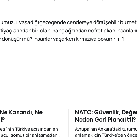
humuzu, yaşadığı gezegende cendereye dönüşebilir bu metin
ihtiyaçlarından biri olan inanç ağzından nefret akan insanlar
e dönüşür mü? İnsanlar yaşarken kırmızıya boyanır mı?
 Ne Kazandı, Ne
NATO: Güvenlik, Değer
i?
Neden Geri Plana İtti?
vesi’nin Türkiye açısından en
Avrupa'nın Ankara'daki tutum
nucu, somut bir anlaşmadan
anlamak için Türkiye'den önc