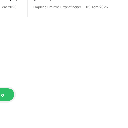
Zirvesi'nin
bildiri yayımlandı, Ukrayna’ya destek
 Tem 2026
Daphne Emiroğlu tarafından
09 Tem 2026
lında
tekrarlandı” diye okumak, o gün yaşanan
 Avrupa'nın
asıl kırılmayı ıskalamak olur. Çünkü 8
Temmuz 2026’da Ankara’da ilginç bir şey
,
oldu: Aynı şehirde bulunan Batılı
gazeteciler, diplomatlar, düşünce
kuruluşları ve siyasetçiler aynı ülkeye
baktılar; fakat
 ol