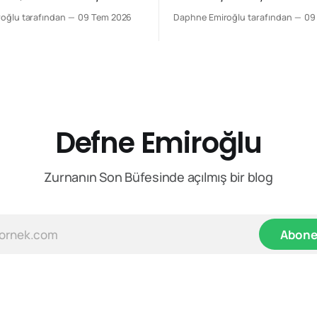
azarlık zeminidir. Türkiye
bakmak gerekir. Çünkü Ankara 
oğlu tarafından
09 Tem 2026
Daphne Emiroğlu tarafından
09
 NATO’dan çıkmayı tartışan,
ikinci gününde yaşananlar, as
enarında duran ya da yalnızca
Türkiye'nin değişiminden çok
onumuyla önem kazanan ülke
değişimini anlatıyordu. Yirmi yıl önce
den uzaklaşmaya çalıştı.
böyle bir zirve düzenlenseydi
 vermek istediği mesaj daha
Avrupa'nın ilk gündemi büyük
r Avrupa gerçekten daha fazla
Defne Emiroğlu
Zurnanın Son Büfesinde açılmış bir blog
Abone