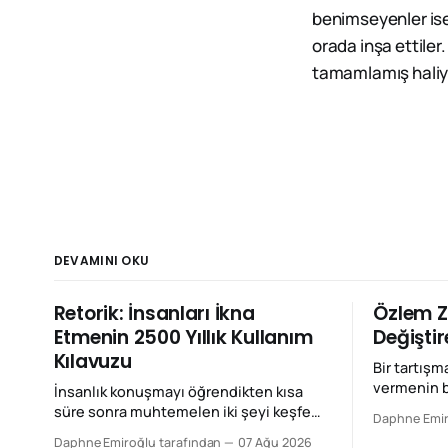
benimseyenler ise 
orada inşa ettile
tamamlamış haliyl
DEVAMINI OKU
Retorik: İnsanları İkna
Özlem Z
Etmenin 2500 Yıllık Kullanım
Değişti
Kılavuzu
Bir tartışm
vermenin bi
İnsanlık konuşmayı öğrendikten kısa
değiştirmek
süre sonra muhtemelen iki şeyi keşfetti:
Daphne Emir
ustaca yapı
Birincisi yalan söylemek, ikincisi de haklı
Daphne Emiroğlu tarafından
07 Ağu 2026
zannederiz. Özlem Zengin’in M