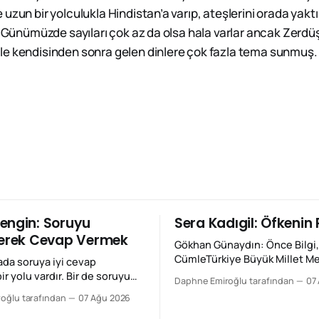
uzun bir yolculukla Hindistan’a varıp, ateşlerini orada yaktıl
r. Günümüzde sayıları çok az da olsa hala varlar ancak Zerd
e kendisinden sonra gelen dinlere çok fazla tema sunmuş.
engin: Soruyu
Sera Kadıgil: Öfkenin 
rerek Cevap Vermek
Gökhan Günaydın: Önce Bilgi,
CümleTürkiye Büyük Millet Me
ada soruya iyi cevap
iyi konuşan siyasetçi az değil
r yolu vardır. Bir de soruyu
Daphne Emiroğlu tarafından
07
sesle konuşan ise hiç az değil
. İkincisi bazen o kadar
oğlu tarafından
07 Ağu 2026
ikisi aynı şey değil. Şimdi si
lır ki cevap aldığımızı
Günaydın Fan Club’tan yazıyo
eclis