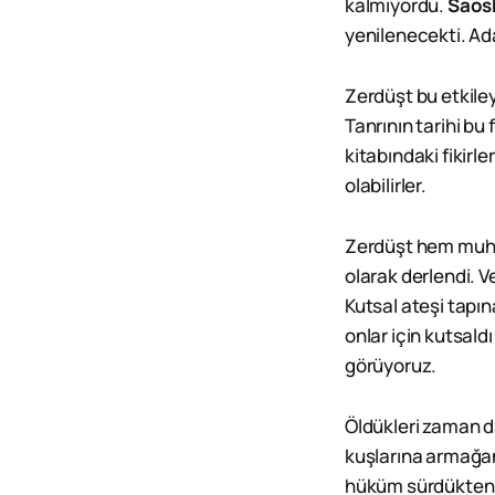
kalmıyordu.
Saos
yenilenecekti. Ada
Zerdüşt bu etkiley
Tanrının tarihi bu 
kitabındaki fikirl
olabilirler.
Zerdüşt hem muhal
olarak derlendi. 
Kutsal ateşi tapın
onlar için kutsal
görüyoruz.
Öldükleri zaman d
kuşlarına armağan 
hüküm sürdükten s