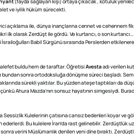
hyant
(fayda sağlayan kişi) ortaya çıkacak , kötülük yenile
let ve iyilik hüküm sürecekti.
ici açıklama ile, dünya inançlarına cennet ve cehennem fikri
fikri ilk olarak Zerdüşt ile gördü. Ve kurtarıcı, o son kurtarıcı
eri İsrailoğulları Babil Sürgünü sırasında Perslerden etkilene
efet buldu hem de taraftar. Öğretisi
Avesta
adı verilen ku
Ve bundan sonra ortodoksluğa dönüşme süreci başladı. Sembo
aklarında sürekli yaktılar. Bu yüzden ateşe taptıkları da dü
dı çünkü Ahura Mazda’nın sonsuz hayatının simgesiydi. Bura
a Sessizlik Kulelerinin çatısına cansız bedenleri koyar ve 
ederlerdi. Bu kulelere İran’da rast gelinebilir. Zerdüştlük uzu
onra yerini Müslümanlık denilen yeni dine bıraktı. Zerdüşt