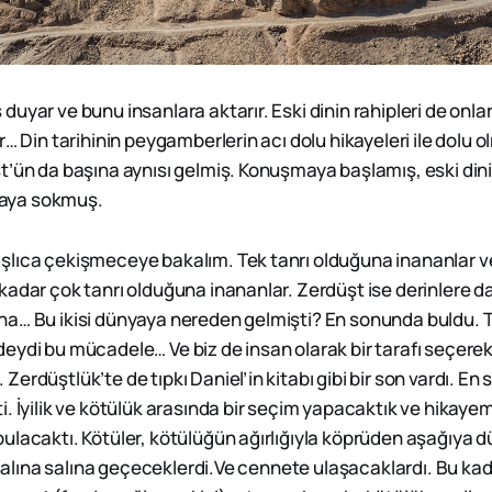
uyar ve bunu insanlara aktarır. Eski dinin rahipleri de onlar
r… Din tarihinin peygamberlerin acı dolu hikayeleri ile dolu o
t’ün da başına aynısı gelmiş. Konuşmaya başlamış, eski dinin
elaya sokmuş.
lıca çekişmeceye bakalım. Tek tanrı olduğuna inananlar ve 
adar çok tanrı olduğuna inananlar. Zerdüşt ise derinlere dald
a… Bu ikisi dünyaya nereden gelmişti? En sonunda buldu. T
deydi bu mücadele… Ve biz de insan olarak bir tarafı seçer
erdüştlük’te de tıpkı Daniel’in kitabı gibi bir son vardı. E
. İyilik ve kötülük arasında bir seçim yapacaktık ve hikaye
lacaktı. Kötüler, kötülüğün ağırlığıyla köprüden aşağıya dü
n salına salına geçeceklerdi.Ve cennete ulaşacaklardı. Bu ka