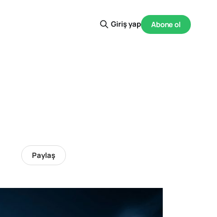
Giriş yap
Abone ol
Paylaş