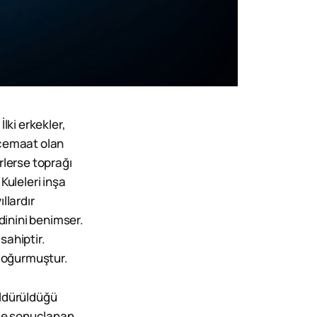
lki erkekler,
 cemaat olan
ürlerse toprağı
 Kuleleri inşa
llardır
dinini benimser.
sahiptir.
 doğurmuştur.
öldürüldüğü
ümle sonuçlanan…