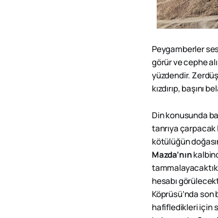
Peygamberler ses d
görür ve cephe alı
yüzdendir. Zerdüş
kızdırıp, başını b
Din konusunda baş
tanrıya çarpacak k
kötülüğün doğasın
Mazda’nın
kalbin
tammalayacaktık. Z
hesabı görülecekti
Köprüsü’nda son bu
hafifledikleri içi