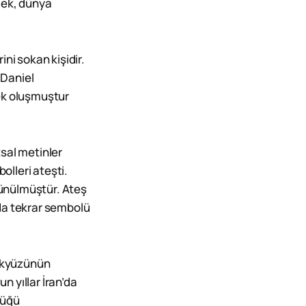
cek, dünya
ni sokan kişidir.
… Daniel
rek oluşmuştur
tsal metinler
lleri ateşti.
şünülmüştür. Ateş
da tekrar sembolü
gökyüzünün
n yıllar İran’da
lüğü