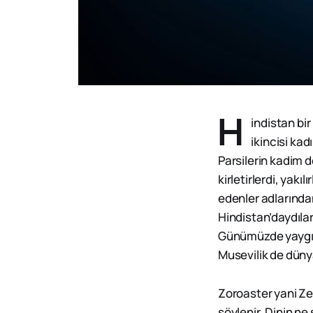
H
indistan bir
ikincisi ka
Parsilerin kadim de
kirletirlerdi, yakı
edenler adlarından
Hindistan’daydılar
Günümüzde yaygın 
Musevilik de dünya
Zoroaster yani Ze
söylenir. Dinin n