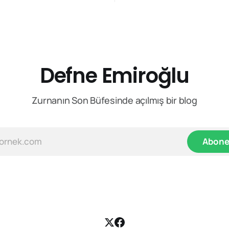
konuşmayı güçlü yapan şey s
ını izlerken dikkatimi çeken
desibeli, kürsüye vurulan elin
rik özellik bu: Önüne konulan
da karşı sıradan
n çerçevesini kabul etmek
sık o çerçeveyi değiştiriyor.
te reframing,
Defne Emiroğlu
Zurnanın Son Büfesinde açılmış bir blog
Abone