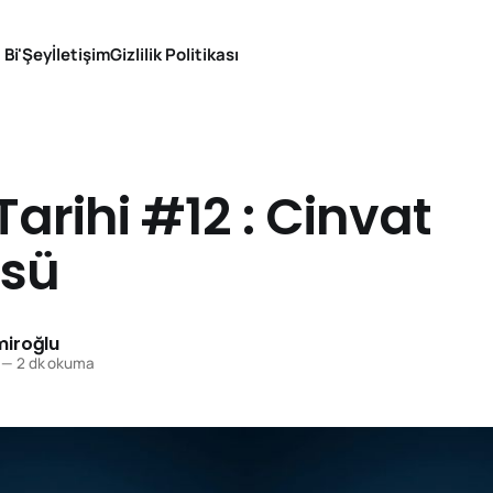
 Bi'Şey
İletişim
Gizlilik Politikası
Tarihi #12 : Cinvat
sü
iroğlu
—
2 dk okuma