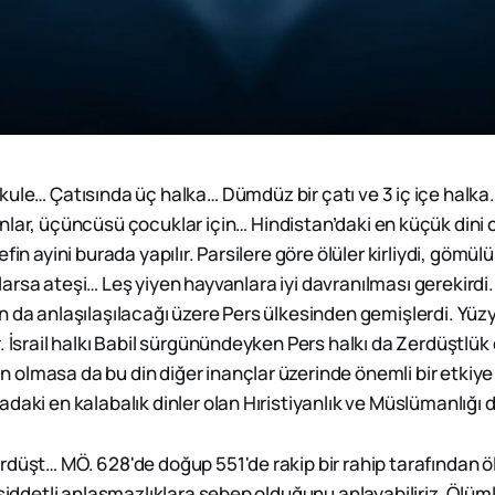
 kule… Çatısında üç halka… Dümdüz bir çatı ve 3 iç içe halka. İ
dınlar, üçüncüsü çocuklar için… Hindistan’daki en küçük dini
fin ayini burada yapılır. Parsilere göre ölüler kirliydi, gömül
lırlarsa ateşi… Leş yiyen hayvanlara iyi davranılması gerekirdi.
 da anlaşılaşılacağı üzere Pers ülkesinden gemişlerdi. Yüzyı
. İsrail halkı Babil sürgünündeyken Pers halkı da Zerdüştlük 
olmasa da bu din diğer inançlar üzerinde önemli bir etkiye 
daki en kalabalık dinler olan Hıristiyanlık ve Müslümanlığı
rdüşt… MÖ. 628'de doğup 551'de rakip bir rahip tarafından 
e şiddetli anlaşmazlıklara sebep olduğunu anlayabiliriz. Öl