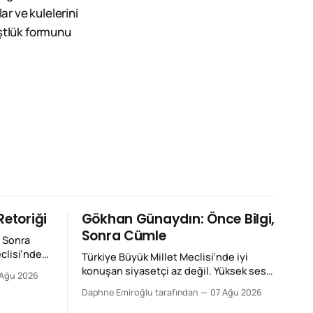
ar ve kulelerini
üştlük formunu
Retoriği
Gökhan Günaydın: Önce Bilgi,
Sonra Cümle
 Sonra
clisi’nde
Türkiye Büyük Millet Meclisi’nde iyi
. Yüksek
konuşan siyasetçi az değil. Yüksek sesle
 Ağu 2026
. Fakat
konuşan ise hiç az değil. Fakat ikisi aynı
Daphne Emiroğlu tarafından
07 Ağu 2026
ze Gökhan
şey değil. Şimdi size Gökhan Günaydın
rum. Bir
Fan Club'tan yazıyorum. Bir konuşmayı