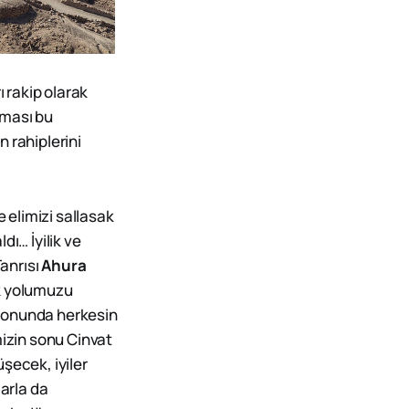
ı rakip olarak
lması bu
 rahiplerini
elimizi sallasak
ı… İyilik ve
anrısı
Ahura
ek yolumuzu
n sonunda herkesin
mizin sonu Cinvat
şecek, iyiler
darla da