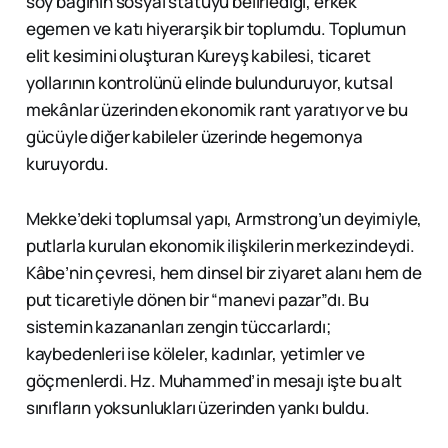
soy bağının sosyal statüyü belirlediği, erkek
egemen ve katı hiyerarşik bir toplumdu. Toplumun
elit kesimini oluşturan Kureyş kabilesi, ticaret
yollarının kontrolünü elinde bulunduruyor, kutsal
mekânlar üzerinden ekonomik rant yaratıyor ve bu
gücüyle diğer kabileler üzerinde hegemonya
kuruyordu.
Mekke’deki toplumsal yapı, Armstrong’un deyimiyle,
putlarla kurulan ekonomik ilişkilerin merkezindeydi.
Kâbe’nin çevresi, hem dinsel bir ziyaret alanı hem de
put ticaretiyle dönen bir “manevi pazar”dı. Bu
sistemin kazananları zengin tüccarlardı;
kaybedenleri ise köleler, kadınlar, yetimler ve
göçmenlerdi. Hz. Muhammed’in mesajı işte bu alt
sınıfların yoksunlukları üzerinden yankı buldu.