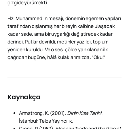
çizgide yürümekti.
Hz. Muhammed’in mesajı, dönemin egemen yapıları
tarafından dışlanmış her bireyin kalbine ulaşacak
kadar sade, ama bir uygarlığı değiştirecek kadar
derindi. Putlar devrildi, metinler yazıldı, toplum
yeniden kuruldu. Ve o ses, çölde yankılanan ilk
çağrıdan bugüne, hâlâ kulaklarımızda: “Oku.”
Kaynakça
Armstrong, K. (2001).
Dinin Kısa Tarihi
.
İstanbul: Telos Yayıncılık.
Crone, P. (1987).
Meccan Trade and the Rise of