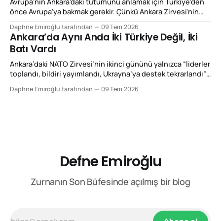
Avrupa'nın Ankara'daki tutumunu anlamak için Türkiye'den
önce Avrupa'ya bakmak gerekir. Çünkü Ankara Zirvesi'nin
ikinci gününde yaşananlar, aslında Türkiye'nin
Daphne Emiroğlu tarafından
09 Tem 2026
değişiminden çok Avrupa'nın değişimini anlatıyordu. Yirmi
Ankara’da Aynı Anda İki Türkiye Değil, İki
yıl önce böyle bir zirve düzenlenseydi, Avrupa'nın ilk
Batı Vardı
gündemi büyük
Ankara’daki NATO Zirvesi’nin ikinci gününü yalnızca “liderler
toplandı, bildiri yayımlandı, Ukrayna’ya destek tekrarlandı”
diye okumak, o gün yaşanan asıl kırılmayı ıskalamak olur.
Daphne Emiroğlu tarafından
09 Tem 2026
Çünkü 8 Temmuz 2026’da Ankara’da ilginç bir şey oldu: Aynı
şehirde bulunan Batılı gazeteciler, diplomatlar, düşünce
kuruluşları ve siyasetçiler aynı ülkeye baktılar; fakat
Defne Emiroğlu
Zurnanın Son Büfesinde açılmış bir blog