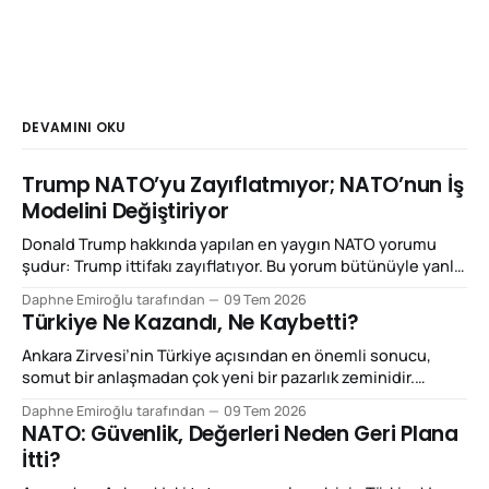
DEVAMINI OKU
Trump NATO’yu Zayıflatmıyor; NATO’nun İş
Modelini Değiştiriyor
Donald Trump hakkında yapılan en yaygın NATO yorumu
şudur: Trump ittifakı zayıflatıyor. Bu yorum bütünüyle yanlış
değil; ancak Ankara Zirvesi'ni açıklamak için yeterli de değil.
Daphne Emiroğlu tarafından
09 Tem 2026
Çünkü Trump'ın yaptığı şey NATO'yu dağıtmaktan çok,
Türkiye Ne Kazandı, Ne Kaybetti?
NATO'nun çalışma mantığını yeniden fiyatlandırmak.
Beğenilsin ya da beğenilmesin, bu
Ankara Zirvesi’nin Türkiye açısından en önemli sonucu,
somut bir anlaşmadan çok yeni bir pazarlık zeminidir.
Türkiye bu zirvede NATO’dan çıkmayı tartışan, ittifakın
Daphne Emiroğlu tarafından
09 Tem 2026
kenarında duran ya da yalnızca coğrafi konumuyla önem
NATO: Güvenlik, Değerleri Neden Geri Plana
kazanan ülke görüntüsünden uzaklaşmaya çalıştı.
İtti?
Ankara’nın vermek istediği mesaj daha netti: Eğer Avrupa
gerçekten daha fazla savunma