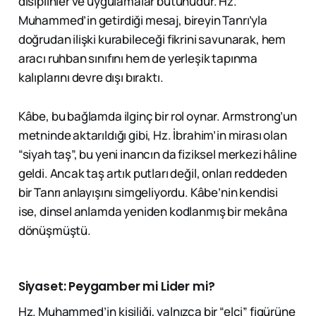
disiplinler ve uygulamalar bütünüdür. Hz.
Muhammed’in getirdiği mesaj, bireyin Tanrı’yla
doğrudan ilişki kurabileceği fikrini savunarak, hem
aracı ruhban sınıfını hem de yerleşik tapınma
kalıplarını devre dışı bıraktı.
Kâbe, bu bağlamda ilginç bir rol oynar. Armstrong’un
metninde aktarıldığı gibi, Hz. İbrahim’in mirası olan
“siyah taş”, bu yeni inancın da fiziksel merkezi hâline
geldi. Ancak taş artık putları değil, onları reddeden
bir Tanrı anlayışını simgeliyordu. Kâbe’nin kendisi
ise, dinsel anlamda yeniden kodlanmış bir mekâna
dönüşmüştü.
Siyaset: Peygamber mi Lider mi?
Hz. Muhammed’in kişiliği, yalnızca bir “elçi” figürüne