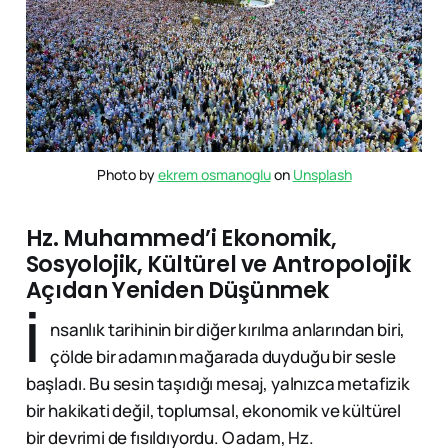
Photo by 
ekrem osmanoglu
 on 
Unsplash
Hz. Muhammed’i Ekonomik,
Sosyolojik, Kültürel ve Antropolojik
Açıdan Yeniden Düşünmek
İ
nsanlık tarihinin bir diğer kırılma anlarından biri,
çölde bir adamın mağarada duyduğu bir sesle
başladı. Bu sesin taşıdığı mesaj, yalnızca metafizik
bir hakikati değil, toplumsal, ekonomik ve kültürel
bir devrimi de fısıldıyordu. O adam, Hz.