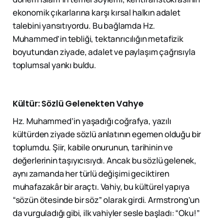
ekonomik çıkarlarına karşı kırsal halkın adalet
talebini yansıtıyordu. Bu bağlamda Hz.
Muhammed’in tebliği, tektanrıcılığın metafizik
boyutundan ziyade, adalet ve paylaşım çağrısıyla
toplumsal yankı buldu.
Kültür: Sözlü Gelenekten Vahye
Hz. Muhammed’in yaşadığı coğrafya, yazılı
kültürden ziyade sözlü anlatının egemen olduğu bir
toplumdu. Şiir, kabile onurunun, tarihinin ve
değerlerinin taşıyıcısıydı. Ancak bu sözlü gelenek,
aynı zamanda her türlü değişimi geciktiren
muhafazakâr bir araçtı. Vahiy, bu kültürel yapıya
“sözün ötesinde bir söz” olarak girdi. Armstrong’un
da vurguladığı gibi, ilk vahiyler sesle başladı: “Oku!”