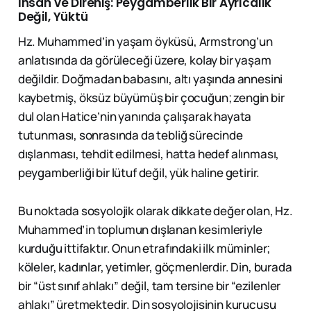
İnsan ve Direniş: Peygamberlik Bir Ayrıcalık
Değil, Yüktü
Hz. Muhammed’in yaşam öyküsü, Armstrong’un
anlatısında da görüleceği üzere, kolay bir yaşam
değildir. Doğmadan babasını, altı yaşında annesini
kaybetmiş, öksüz büyümüş bir çocuğun; zengin bir
dul olan Hatice’nin yanında çalışarak hayata
tutunması, sonrasında da tebliğ sürecinde
dışlanması, tehdit edilmesi, hatta hedef alınması,
peygamberliği bir lütuf değil, yük haline getirir.
Bu noktada sosyolojik olarak dikkate değer olan, Hz.
Muhammed’in toplumun dışlanan kesimleriyle
kurduğu ittifaktır. Onun etrafındaki ilk müminler;
köleler, kadınlar, yetimler, göçmenlerdir. Din, burada
bir “üst sınıf ahlakı” değil, tam tersine bir “ezilenler
ahlakı” üretmektedir. Din sosyolojisinin kurucusu