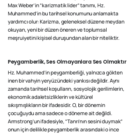
Max Weber’in “karizmatik lider” tanımı, Hz.
Muhammed’in bu tarihsel konumunu anlamakta
yardımcı olur: Karizma, geleneksel düzene meydan
okuyan, yeni bir düzen öneren ve toplumsal
meşruiyetini kişisel duruşundan alan bir niteliktir.
Peygamberlik, Ses Olmayanlara Ses Olmaktır
Hz. Muhammed’in peygamberliği, yalnızca gökten
inen bir vahyin yeryüzündeki yankısı değildir. Aynı
zamanda tarihsel koşulların, sosyolojik gerilimlerin,
ekonomik adaletsizliklerin ve kültürel
sıkışmışlıkların bir ifadesidir. O, bir dönemin
çocuğuydu ama sadece o döneme ait değildi.
Armstrong’un ifadesiyle, “Tanrı’nın sesini duymak”
onun için delilikle peygamberlik arasındaki o ince