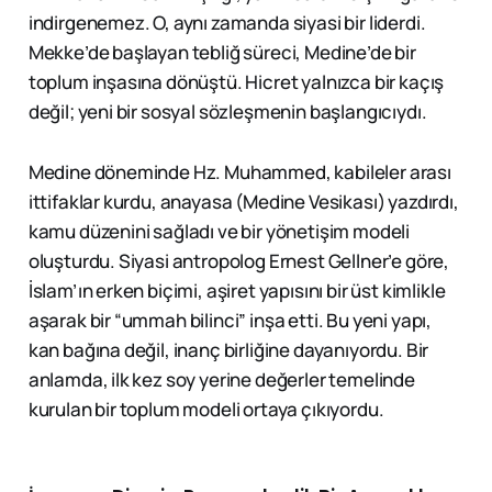
indirgenemez. O, aynı zamanda siyasi bir liderdi.
Mekke’de başlayan tebliğ süreci, Medine’de bir
toplum inşasına dönüştü. Hicret yalnızca bir kaçış
değil; yeni bir sosyal sözleşmenin başlangıcıydı.
Medine döneminde Hz. Muhammed, kabileler arası
ittifaklar kurdu, anayasa (Medine Vesikası) yazdırdı,
kamu düzenini sağladı ve bir yönetişim modeli
oluşturdu. Siyasi antropolog Ernest Gellner’e göre,
İslam’ın erken biçimi, aşiret yapısını bir üst kimlikle
aşarak bir “ummah bilinci” inşa etti. Bu yeni yapı,
kan bağına değil, inanç birliğine dayanıyordu. Bir
anlamda, ilk kez soy yerine değerler temelinde
kurulan bir toplum modeli ortaya çıkıyordu.