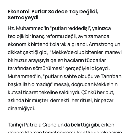
Ekonomi: Putlar Sadece Taş Değildi,
Sermayeydi
Hz. Muhammed’in “putları reddedişi”, yalnızca
teolojik bir inanç reformu değil, aynı zamanda
ekonomik bir tehdit olarak algılandı. Armstrong’un
dikkat çektiği gibi, “Mekke’de olup bitenler, manevi
bir huzur arayışıyla gelen hacıların tüccarlar
tarafından sömürülmesi” gerçeğiyle iç içeydi.
Muhammed’in, “putların sahte olduğu ve Tanrı’dan
başka ilah olmadığı” mesajı, doğrudan Mekke’nin
kutsal ticaret tekeline saldırıydı. Çünkü her put,
aslında bir müşteri demekti; her ritüel, bir pazar
dinamiğiydi.
Tarihçi Patricia Crone’un da belirttiği gibi, erken
dönem İslam'ın temel söylemi, kentli aristokrasinin