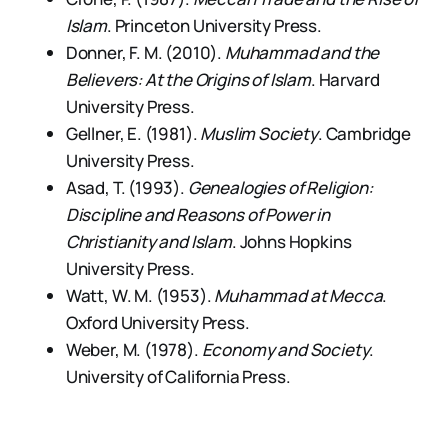
Islam
. Princeton University Press.
Donner, F. M. (2010).
Muhammad and the
Believers: At the Origins of Islam
. Harvard
University Press.
Gellner, E. (1981).
Muslim Society
. Cambridge
University Press.
Asad, T. (1993).
Genealogies of Religion:
Discipline and Reasons of Power in
Christianity and Islam
. Johns Hopkins
University Press.
Watt, W. M. (1953).
Muhammad at Mecca
.
Oxford University Press.
Weber, M. (1978).
Economy and Society
.
University of California Press.