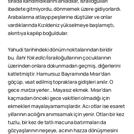
sırada kandırıldıklarını anladılar, İsrailoğulları
ibadete gitmiyordu, dönmemek üzere gidiyorlardı.
Arabalarına atlayıp peşlerine düştüler ve onlar
vardıklarında Kızıldeniz yükselmeye başlamıştı,
akıntıya kapılıp boğuldular.
Yahudi tarihindeki dönüm noktalarından biridir
bu.
İlahi Yok edici
İsrailoğullarının çocuklarının
üzerinden onlara dokunmadan geçmiş, diğerlerini
katletmiştir. Hamursuz Bayramında Mısır’dan
göçüp, vaat edilmiş topraklara gidişleri anılır. O
gece
matza
yerler… Mayasız ekmek. Mısır’dan
kaçmadan önceki gece vakitleri olmadığı için
ekmekleri mayalayamamışlardır. Acı otlar ise esaret
yıllarının acılığını anımsamak için yenir. Otları bir kez
tuzlu, bir kez de tatlı macuna batırmaları da
gözyaşlarının neşeye, acının hazza dönüşmesini