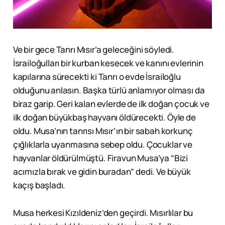
Ve bir gece Tanrı Mısır’a geleceğini söyledi.
İsrailoğulları bir kurban kesecek ve kanını evlerinin
kapılarına sürecekti ki Tanrı o evde İsrailoğlu
olduğunu anlasın. Başka türlü anlamıyor olması da
biraz garip. Geri kalan evlerde de ilk doğan çocuk ve
ilk doğan büyükbaş hayvanı öldürecekti. Öyle de
oldu. Musa’nın tanrısı Mısır’ın bir sabah korkunç
çığlıklarla uyanmasına sebep oldu. Çocuklar ve
hayvanlar öldürülmüştü. Firavun Musa’ya “Bizi
acımızla bırak ve gidin buradan” dedi. Ve büyük
kaçış başladı.
Musa herkesi Kızıldeniz’den geçirdi. Mısırlılar bu