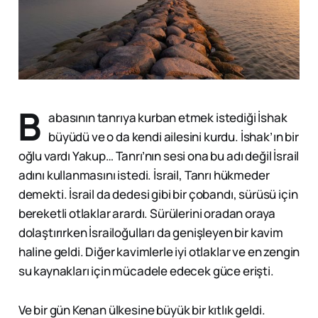
B
abasının tanrıya kurban etmek istediği İshak
büyüdü ve o da kendi ailesini kurdu. İshak’ın bir
oğlu vardı Yakup… Tanrı’nın sesi ona bu adı değil İsrail
adını kullanmasını istedi. İsrail, Tanrı hükmeder
demekti. İsrail da dedesi gibi bir çobandı, sürüsü için
bereketli otlaklar arardı. Sürülerini oradan oraya
dolaştırırken İsrailoğulları da genişleyen bir kavim
haline geldi. Diğer kavimlerle iyi otlaklar ve en zengin
su kaynakları için mücadele edecek güce erişti.
Ve bir gün Kenan ülkesine büyük bir kıtlık geldi.