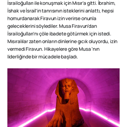
İsrailoğulları ile konuşmak için Mısır’a gitti. İbrahim,
İshak ve İsrail’in tanrısının isteklerini anlattı, hepsi
homurdanarak Firavun izin verirse onunla
geleceklerini söylediler. Musa Firavun’dan
İsrailoğulları’nı çöle ibadete götürmek için istedi.
Mısıralılar zaten onların dinlerine gıcık oluyordu, izin
vermedi Firavun. Hikayelere göre Musa ‘nın
liderliğinde bir mücadele başladı.