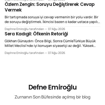
Neyse ki aradan birkaç bin yıl geçince Yunanlar meseleyi
Özlem Zengin: Soruyu Değiştirerek Cevap
biraz sistematik hâle getirip adına retorik dediler. Bugün
Vermek
“retorik” kelimesini çoğunlukla küçümseyici biçimde
kullanıyoruz. “Bunlar retorik”, “retorikten başka bir şey
Bir tartışmada soruya iyi cevap vermenin bir yolu vardır. Bir
de soruyu değiştirmek. İkincisi bazen o kadar ustaca yapılır
ki cevap aldığımızı zannederiz. Özlem Zengin’in Meclis
Daphne Emiroğlu tarafından
07 Ağu 2026
konuşmalarını izlerken dikkatimi çeken temel retorik özellik
Sera Kadıgil: Öfkenin Retoriği
bu: Önüne konulan tartışmanın çerçevesini kabul etmek
yerine sık sık o çerçeveyi değiştiriyor. Bu,
Gökhan Günaydın: Önce Bilgi, Sonra CümleTürkiye Büyük
retorikte reframing,
Millet Meclisi’nde iyi konuşan siyasetçi az değil. Yüksek
sesle konuşan ise hiç az değil. Fakat ikisi aynı şey değil.
Daphne Emiroğlu tarafından
07 Ağu 2026
Şimdi size Gökhan Günaydın Fan Club’tan yazıyorum. Bir
konuşmayı güçlü yapan şey sesin desibeli, kürsüye vurulan
elin şiddeti ya da karşı sıradan
Defne Emiroğlu
Zurnanın Son Büfesinde açılmış bir blog