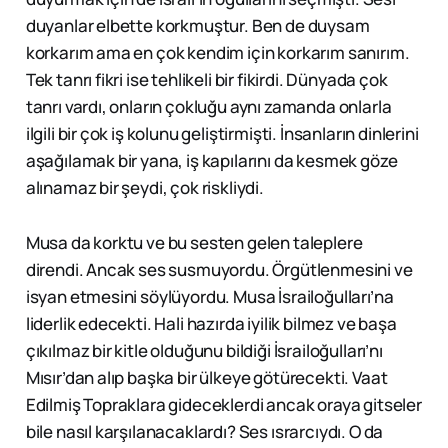
duyanlar elbette korkmuştur. Ben de duysam
korkarım ama en çok kendim için korkarım sanırım.
Tek tanrı fikri ise tehlikeli bir fikirdi. Dünyada çok
tanrı vardı, onların çokluğu aynı zamanda onlarla
ilgili bir çok iş kolunu geliştirmişti. İnsanların dinlerini
aşağılamak bir yana, iş kapılarını da kesmek göze
alınamaz bir şeydi, çok riskliydi.
Musa da korktu ve bu sesten gelen taleplere
direndi. Ancak ses susmuyordu. Örgütlenmesini ve
isyan etmesini söylüyordu. Musa İsrailoğulları’na
liderlik edecekti. Hali hazırda iyilik bilmez ve başa
çıkılmaz bir kitle olduğunu bildiği İsrailoğulları’nı
Mısır’dan alıp başka bir ülkeye götürecekti. Vaat
Edilmiş Topraklara gideceklerdi ancak oraya gitseler
bile nasıl karşılanacaklardı? Ses ısrarcıydı. O da