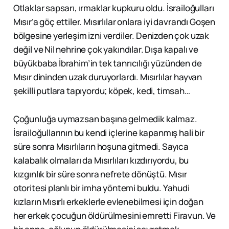
Otlaklar sapsarı, ırmaklar kupkuru oldu. İsrailoğulları
Mısır’a göç ettiler. Mısırlılar onlara iyi davrandı Goşen
bölgesine yerleşim izni verdiler. Denizden çok uzak
değil ve Nil nehrine çok yakındılar. Dışa kapalı ve
büyükbaba İbrahim’in tek tanrıcılığı yüzünden de
Mısır dininden uzak duruyorlardı. Mısırlılar hayvan
şekilli putlara tapıyordu; köpek, kedi, timsah…
Çoğunluğa uymazsan başına gelmedik kalmaz.
İsrailoğullarının bu kendi içlerine kapanmış hali bir
süre sonra Mısırlıların hoşuna gitmedi. Sayıca
kalabalık olmaları da Mısırlıları kızdırıyordu, bu
kızgınlık bir süre sonra nefrete dönüştü. Mısır
otoritesi planlı bir imha yöntemi buldu. Yahudi
kızların Mısırlı erkeklerle evlenebilmesi için doğan
her erkek çocuğun öldürülmesini emretti Firavun. Ve