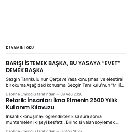
DEVAMINI OKU
BARIŞI İSTEMEK BAŞKA, BU YASAYA “EVET”
DEMEK BAŞKA
Sezgin Tanrıkulu’nun Çerçeve Yasa konuşması ve eleştirel
bir okuma Aşağıdaki konuşma, Sezgin Tanrıkulu’nun “Millî
Dayanışma ve Toplumsal Bütünleşmenin
Daphne Emiroğlu tarafından
09 Ağu 2026
Güçlendirilmesine Dair Kanun Teklifi”ne ilişkin yaptığı
Retorik: İnsanları İkna Etmenin 2500 Yıllık
konuşmadır: SEZGİN TANRIKULU’NUN KONUŞMASI “Bugün
Kullanım Kılavuzu
önümüzde bulunan teklif, büyük acılara sebebiyet vermiş
yarım asırlık bir çatışma döneminin mutlak biçimde
İnsanlık konuşmayı öğrendikten kısa süre sonra
sonlandırılmasına kapıyı aralaması
muhtemelen iki şeyi keşfetti: Birincisi yalan söylemek,
ikincisi de haklı olmadığı hâlde haklıymış gibi konuşmak.
Daphne Emiroğlu tarafından
07 Ağu 2026