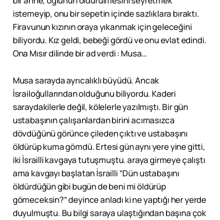
bir anne, oğlunun öldürülmesini seyretmek
istemeyip, onu bir sepetin içinde sazlıklara bıraktı.
Firavunun kızının oraya yıkanmak için geleceğini
biliyordu. Kız geldi, bebeği gördü ve onu evlat edindi.
Ona Mısır dilinde bir ad verdi : Musa…
Musa sarayda ayrıcalıklı büyüdü. Ancak
İsrailoğullarından olduğunu biliyordu. Kaderi
saraydakilerle değil, kölelerle yazılmıştı. Bir gün
ustabaşının çalışanlardan birini acımasızca
dövdüğünü görünce çileden çıktı ve ustabaşını
öldürüp kuma gömdü. Ertesi gün aynı yere yine gitti,
iki İsrailli kavgaya tutuşmuştu. araya girmeye çalıştı
ama kavgayı başlatan İsrailli “Dün ustabaşını
öldürdüğün gibi bugün de beni mi öldürüp
gömeceksin?” deyince anladı ki ne yaptığı her yerde
duyulmuştu. Bu bilgi saraya ulaştığından başına çok