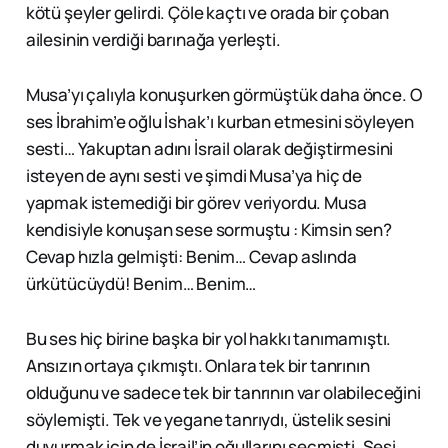
kötü şeyler gelirdi. Çöle kaçtı ve orada bir çoban
ailesinin verdiği barınağa yerleşti.
Musa’yı çalıyla konuşurken görmüştük daha önce. O
ses İbrahim’e oğlu İshak’ı kurban etmesini söyleyen
sesti… Yakuptan adını İsrail olarak değiştirmesini
isteyen de aynı sesti ve şimdi Musa’ya hiç de
yapmak istemediği bir görev veriyordu. Musa
kendisiyle konuşan sese sormuştu : Kimsin sen?
Cevap hızla gelmişti: Benim… Cevap aslında
ürkütücüydü! Benim… Benim…
Bu ses hiç birine başka bir yol hakkı tanımamıştı.
Ansızın ortaya çıkmıştı. Onlara tek bir tanrının
olduğunu ve sadece tek bir tanrının var olabileceğini
söylemişti. Tek ve yegane tanrıydı, üstelik sesini
duyurmak için de İsrail’in oğullarını seçmişti. Sesi