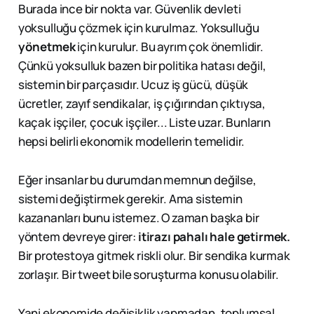
Burada ince bir nokta var. Güvenlik devleti
yoksulluğu çözmek için kurulmaz. Yoksulluğu
yönetmek
için kurulur. Bu ayrım çok önemlidir.
Çünkü yoksulluk bazen bir politika hatası değil,
sistemin bir parçasıdır. Ucuz iş gücü, düşük
ücretler, zayıf sendikalar, iş çığırından çıktıysa,
kaçak işçiler, çocuk işçiler... Liste uzar. Bunların
hepsi belirli ekonomik modellerin temelidir.
Eğer insanlar bu durumdan memnun değilse,
sistemi değiştirmek gerekir. Ama sistemin
kazananları bunu istemez. O zaman başka bir
yöntem devreye girer:
itirazı pahalı hale getirmek.
Bir protestoya gitmek riskli olur. Bir sendika kurmak
zorlaşır. Bir tweet bile soruşturma konusu olabilir.
Yani ekonomide değişiklik yapmadan, toplumsal