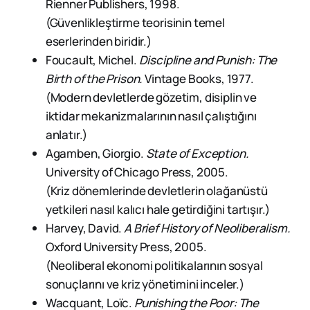
Rienner Publishers, 1998.
(Güvenlikleştirme teorisinin temel
eserlerinden biridir.)
Foucault, Michel.
Discipline and Punish: The
Birth of the Prison.
Vintage Books, 1977.
(Modern devletlerde gözetim, disiplin ve
iktidar mekanizmalarının nasıl çalıştığını
anlatır.)
Agamben, Giorgio.
State of Exception.
University of Chicago Press, 2005.
(Kriz dönemlerinde devletlerin olağanüstü
yetkileri nasıl kalıcı hale getirdiğini tartışır.)
Harvey, David.
A Brief History of Neoliberalism.
Oxford University Press, 2005.
(Neoliberal ekonomi politikalarının sosyal
sonuçlarını ve kriz yönetimini inceler.)
Wacquant, Loïc.
Punishing the Poor: The