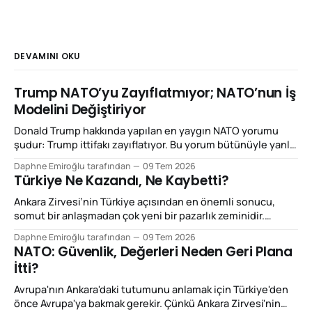
DEVAMINI OKU
Trump NATO’yu Zayıflatmıyor; NATO’nun İş
Modelini Değiştiriyor
Donald Trump hakkında yapılan en yaygın NATO yorumu
şudur: Trump ittifakı zayıflatıyor. Bu yorum bütünüyle yanlış
değil; ancak Ankara Zirvesi'ni açıklamak için yeterli de değil.
Daphne Emiroğlu tarafından
09 Tem 2026
Çünkü Trump'ın yaptığı şey NATO'yu dağıtmaktan çok,
Türkiye Ne Kazandı, Ne Kaybetti?
NATO'nun çalışma mantığını yeniden fiyatlandırmak.
Beğenilsin ya da beğenilmesin, bu
Ankara Zirvesi’nin Türkiye açısından en önemli sonucu,
somut bir anlaşmadan çok yeni bir pazarlık zeminidir.
Türkiye bu zirvede NATO’dan çıkmayı tartışan, ittifakın
Daphne Emiroğlu tarafından
09 Tem 2026
kenarında duran ya da yalnızca coğrafi konumuyla önem
NATO: Güvenlik, Değerleri Neden Geri Plana
kazanan ülke görüntüsünden uzaklaşmaya çalıştı.
İtti?
Ankara’nın vermek istediği mesaj daha netti: Eğer Avrupa
gerçekten daha fazla savunma
Avrupa'nın Ankara'daki tutumunu anlamak için Türkiye'den
önce Avrupa'ya bakmak gerekir. Çünkü Ankara Zirvesi'nin