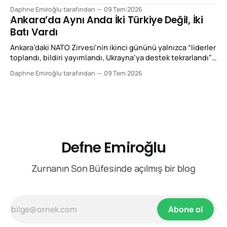
ikinci gününde yaşananlar, aslında Türkiye'nin
Daphne Emiroğlu tarafından
09 Tem 2026
değişiminden çok Avrupa'nın değişimini anlatıyordu. Yirmi
Ankara’da Aynı Anda İki Türkiye Değil, İki
yıl önce böyle bir zirve düzenlenseydi, Avrupa'nın ilk
Batı Vardı
gündemi büyük
Ankara’daki NATO Zirvesi’nin ikinci gününü yalnızca “liderler
toplandı, bildiri yayımlandı, Ukrayna’ya destek tekrarlandı”
diye okumak, o gün yaşanan asıl kırılmayı ıskalamak olur.
Daphne Emiroğlu tarafından
09 Tem 2026
Çünkü 8 Temmuz 2026’da Ankara’da ilginç bir şey oldu: Aynı
şehirde bulunan Batılı gazeteciler, diplomatlar, düşünce
kuruluşları ve siyasetçiler aynı ülkeye baktılar; fakat
Defne Emiroğlu
Zurnanın Son Büfesinde açılmış bir blog
Abone ol