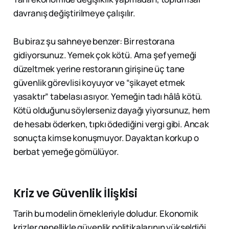
davranış değiştirilmeye çalışılır.
Bu biraz şu sahneye benzer: Bir restorana
gidiyorsunuz. Yemek çok kötü. Ama şef yemeği
düzeltmek yerine restoranın girişine üç tane
güvenlik görevlisi koyuyor ve “şikayet etmek
yasaktır” tabelası asıyor. Yemeğin tadı hâlâ kötü.
Kötü olduğunu söylerseniz dayağı yiyorsunuz, hem
de hesabı öderken, tıpkı ödediğini vergi gibi. Ancak
sonuçta kimse konuşmuyor. Dayaktan korkup o
berbat yemeğe gömülüyor.
Kriz ve Güvenlik İlişkisi
Tarih bu modelin örnekleriyle doludur. Ekonomik
krizler genellikle güvenlik politikalarının yükseldiği