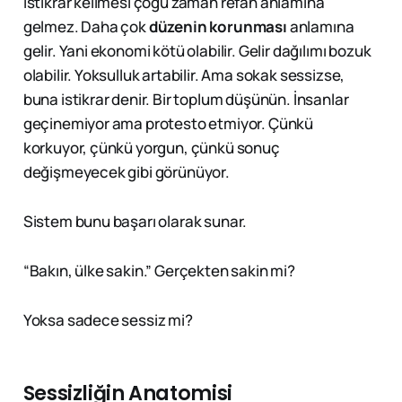
İstikrar kelimesi çoğu zaman refah anlamına
gelmez. Daha çok
düzenin korunması
anlamına
gelir. Yani ekonomi kötü olabilir. Gelir dağılımı bozuk
olabilir. Yoksulluk artabilir. Ama sokak sessizse,
buna istikrar denir. Bir toplum düşünün. İnsanlar
geçinemiyor ama protesto etmiyor. Çünkü
korkuyor, çünkü yorgun, çünkü sonuç
değişmeyecek gibi görünüyor.
Sistem bunu başarı olarak sunar.
“Bakın, ülke sakin.” Gerçekten sakin mi?
Yoksa sadece sessiz mi?
Sessizliğin Anatomisi