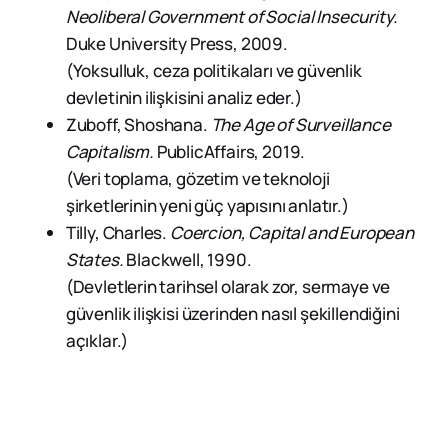
Neoliberal Government of Social Insecurity.
Duke University Press, 2009.
(Yoksulluk, ceza politikaları ve güvenlik
devletinin ilişkisini analiz eder.)
Zuboff, Shoshana.
The Age of Surveillance
Capitalism.
PublicAffairs, 2019.
(Veri toplama, gözetim ve teknoloji
şirketlerinin yeni güç yapısını anlatır.)
Tilly, Charles.
Coercion, Capital and European
States.
Blackwell, 1990.
(Devletlerin tarihsel olarak zor, sermaye ve
güvenlik ilişkisi üzerinden nasıl şekillendiğini
açıklar.)