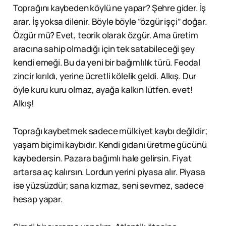
Toprağını kaybeden köylü ne yapar? Şehre gider. İş
arar. İş yoksa dilenir. Böyle böyle “özgür işçi” doğar.
Özgür mü? Evet, teorik olarak özgür. Ama üretim
aracına sahip olmadığı için tek satabileceği şey
kendi emeği. Bu da yeni bir bağımlılık türü. Feodal
zincir kırıldı, yerine ücretli kölelik geldi. Alkış. Dur
öyle kuru kuru olmaz, ayağa kalkın lütfen. evet!
Alkış!
Toprağı kaybetmek sadece mülkiyet kaybı değildir;
yaşam biçimi kaybıdır. Kendi gıdanı üretme gücünü
kaybedersin. Pazara bağımlı hale gelirsin. Fiyat
artarsa aç kalırsın. Lordun yerini piyasa alır. Piyasa
ise yüzsüzdür; sana kızmaz, seni sevmez, sadece
hesap yapar.