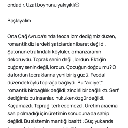
ondadır. Uzat boynunu yakışıklı😃
Başlayalım.
Orta Çağ Avrupa’sında feodalizm dediğimiz düzen,
romantik dizilerdeki şatolardan ibaret değildi.
Şatonun etrafındaki köylüler, o manzaranın
dekoruydu. Toprak senin değil, lordun. Ektiğin
buğday senin değil, lordun. Çocuğun doğdu mu? O
da lordun topraklarına yeni bir iş gücü. Feodal
düzende köylü toprağa bağlıydı. Bu “aidiyet”
romantik bir bağlılık değildi; zincirli bir bağlılıktı. Serf
dediğimiz bu insanlar, hukuken özgür değildi.
Kaçamazdı. Toprağı terk edemezdi. Üretim aracına
sahip olmadığı için üretimin sonucuna da sahip
değildi. Bu sistemin mantığı basitti: Güç yukarıda,