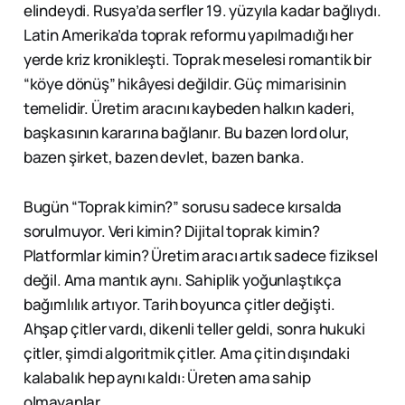
elindeydi. Rusya’da serfler 19. yüzyıla kadar bağlıydı.
Latin Amerika’da toprak reformu yapılmadığı her
yerde kriz kronikleşti. Toprak meselesi romantik bir
“köye dönüş” hikâyesi değildir. Güç mimarisinin
temelidir. Üretim aracını kaybeden halkın kaderi,
başkasının kararına bağlanır. Bu bazen lord olur,
bazen şirket, bazen devlet, bazen banka.
Bugün “Toprak kimin?” sorusu sadece kırsalda
sorulmuyor. Veri kimin? Dijital toprak kimin?
Platformlar kimin? Üretim aracı artık sadece fiziksel
değil. Ama mantık aynı. Sahiplik yoğunlaştıkça
bağımlılık artıyor. Tarih boyunca çitler değişti.
Ahşap çitler vardı, dikenli teller geldi, sonra hukuki
çitler, şimdi algoritmik çitler. Ama çitin dışındaki
kalabalık hep aynı kaldı: Üreten ama sahip
olmayanlar.