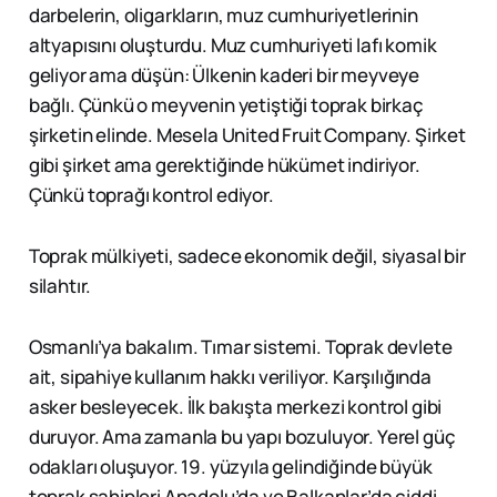
darbelerin, oligarkların, muz cumhuriyetlerinin
altyapısını oluşturdu. Muz cumhuriyeti lafı komik
geliyor ama düşün: Ülkenin kaderi bir meyveye
bağlı. Çünkü o meyvenin yetiştiği toprak birkaç
şirketin elinde. Mesela United Fruit Company. Şirket
gibi şirket ama gerektiğinde hükümet indiriyor.
Çünkü toprağı kontrol ediyor.
Toprak mülkiyeti, sadece ekonomik değil, siyasal bir
silahtır.
Osmanlı’ya bakalım. Tımar sistemi. Toprak devlete
ait, sipahiye kullanım hakkı veriliyor. Karşılığında
asker besleyecek. İlk bakışta merkezi kontrol gibi
duruyor. Ama zamanla bu yapı bozuluyor. Yerel güç
odakları oluşuyor. 19. yüzyıla gelindiğinde büyük
toprak sahipleri Anadolu’da ve Balkanlar’da ciddi