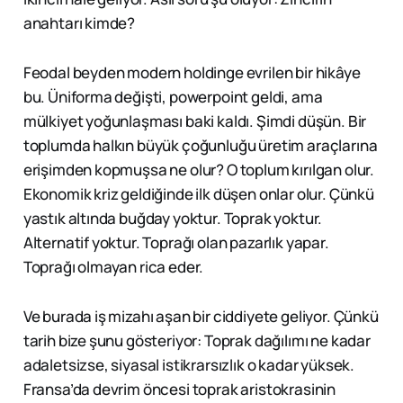
anahtarı kimde?
Feodal beyden modern holdinge evrilen bir hikâye
bu. Üniforma değişti, powerpoint geldi, ama
mülkiyet yoğunlaşması baki kaldı. Şimdi düşün. Bir
toplumda halkın büyük çoğunluğu üretim araçlarına
erişimden kopmuşsa ne olur? O toplum kırılgan olur.
Ekonomik kriz geldiğinde ilk düşen onlar olur. Çünkü
yastık altında buğday yoktur. Toprak yoktur.
Alternatif yoktur. Toprağı olan pazarlık yapar.
Toprağı olmayan rica eder.
Ve burada iş mizahı aşan bir ciddiyete geliyor. Çünkü
tarih bize şunu gösteriyor: Toprak dağılımı ne kadar
adaletsizse, siyasal istikrarsızlık o kadar yüksek.
Fransa’da devrim öncesi toprak aristokrasinin