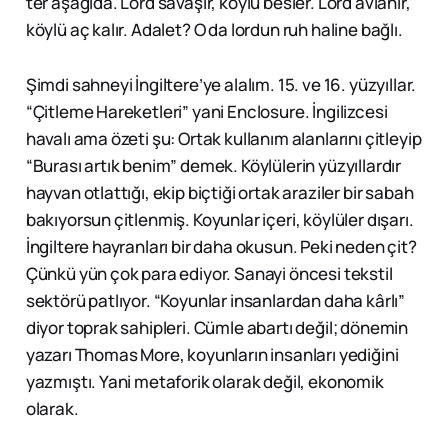
ter aşağıda. Lord savaşır, köylü besler. Lord avlanır,
köylü aç kalır. Adalet? O da lordun ruh haline bağlı.
Şimdi sahneyi İngiltere’ye alalım. 15. ve 16. yüzyıllar.
“Çitleme Hareketleri” yani Enclosure. İngilizcesi
havalı ama özeti şu: Ortak kullanım alanlarını çitleyip
“Burası artık benim” demek. Köylülerin yüzyıllardır
hayvan otlattığı, ekip biçtiği ortak araziler bir sabah
bakıyorsun çitlenmiş. Koyunlar içeri, köylüler dışarı.
İngiltere hayranları bir daha okusun. Peki neden çit?
Çünkü yün çok para ediyor. Sanayi öncesi tekstil
sektörü patlıyor. “Koyunlar insanlardan daha kârlı”
diyor toprak sahipleri. Cümle abartı değil; dönemin
yazarı Thomas More, koyunların insanları yediğini
yazmıştı. Yani metaforik olarak değil, ekonomik
olarak.