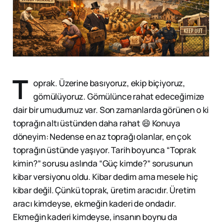
T
oprak. Üzerine basıyoruz, ekip biçiyoruz,
gömülüyoruz. Gömülünce rahat edeceğimize
dair bir umudumuz var. Son zamanlarda görünen o ki
toprağın altı üstünden daha rahat 😄 Konuya
döneyim: Nedense en az toprağı olanlar, en çok
toprağın üstünde yaşıyor. Tarih boyunca “Toprak
kimin?” sorusu aslında “Güç kimde?” sorusunun
kibar versiyonu oldu. Kibar dedim ama mesele hiç
kibar değil. Çünkü toprak, üretim aracıdır. Üretim
aracı kimdeyse, ekmeğin kaderi de ondadır.
Ekmeğin kaderi kimdeyse, insanın boynu da