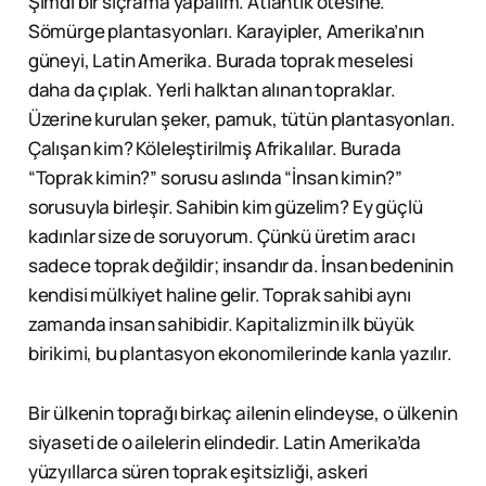
Şimdi bir sıçrama yapalım. Atlantik ötesine.
Sömürge plantasyonları. Karayipler, Amerika’nın
güneyi, Latin Amerika. Burada toprak meselesi
daha da çıplak. Yerli halktan alınan topraklar.
Üzerine kurulan şeker, pamuk, tütün plantasyonları.
Çalışan kim? Köleleştirilmiş Afrikalılar. Burada
“Toprak kimin?” sorusu aslında “İnsan kimin?”
sorusuyla birleşir. Sahibin kim güzelim? Ey güçlü
kadınlar size de soruyorum. Çünkü üretim aracı
sadece toprak değildir; insandır da. İnsan bedeninin
kendisi mülkiyet haline gelir. Toprak sahibi aynı
zamanda insan sahibidir. Kapitalizmin ilk büyük
birikimi, bu plantasyon ekonomilerinde kanla yazılır.
Bir ülkenin toprağı birkaç ailenin elindeyse, o ülkenin
siyaseti de o ailelerin elindedir. Latin Amerika’da
yüzyıllarca süren toprak eşitsizliği, askeri