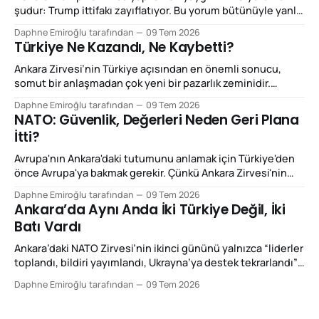
şudur: Trump ittifakı zayıflatıyor. Bu yorum bütünüyle yanlış
değil; ancak Ankara Zirvesi'ni açıklamak için yeterli de değil.
Daphne Emiroğlu tarafından
09 Tem 2026
Çünkü Trump'ın yaptığı şey NATO'yu dağıtmaktan çok,
Türkiye Ne Kazandı, Ne Kaybetti?
NATO'nun çalışma mantığını yeniden fiyatlandırmak.
Beğenilsin ya da beğenilmesin, bu
Ankara Zirvesi’nin Türkiye açısından en önemli sonucu,
somut bir anlaşmadan çok yeni bir pazarlık zeminidir.
Türkiye bu zirvede NATO’dan çıkmayı tartışan, ittifakın
Daphne Emiroğlu tarafından
09 Tem 2026
kenarında duran ya da yalnızca coğrafi konumuyla önem
NATO: Güvenlik, Değerleri Neden Geri Plana
kazanan ülke görüntüsünden uzaklaşmaya çalıştı.
İtti?
Ankara’nın vermek istediği mesaj daha netti: Eğer Avrupa
gerçekten daha fazla savunma
Avrupa'nın Ankara'daki tutumunu anlamak için Türkiye'den
önce Avrupa'ya bakmak gerekir. Çünkü Ankara Zirvesi'nin
ikinci gününde yaşananlar, aslında Türkiye'nin
Daphne Emiroğlu tarafından
09 Tem 2026
değişiminden çok Avrupa'nın değişimini anlatıyordu. Yirmi
Ankara’da Aynı Anda İki Türkiye Değil, İki
yıl önce böyle bir zirve düzenlenseydi, Avrupa'nın ilk
Batı Vardı
gündemi büyük
Ankara’daki NATO Zirvesi’nin ikinci gününü yalnızca “liderler
toplandı, bildiri yayımlandı, Ukrayna’ya destek tekrarlandı”
diye okumak, o gün yaşanan asıl kırılmayı ıskalamak olur.
Daphne Emiroğlu tarafından
09 Tem 2026
Çünkü 8 Temmuz 2026’da Ankara’da ilginç bir şey oldu: Aynı
şehirde bulunan Batılı gazeteciler, diplomatlar, düşünce