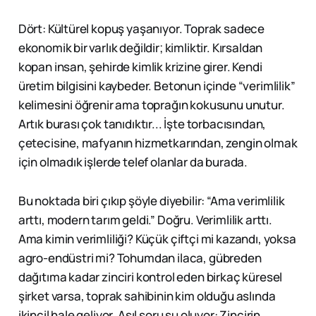
Dört: Kültürel kopuş yaşanıyor. Toprak sadece
ekonomik bir varlık değildir; kimliktir. Kırsaldan
kopan insan, şehirde kimlik krizine girer. Kendi
üretim bilgisini kaybeder. Betonun içinde “verimlilik”
kelimesini öğrenir ama toprağın kokusunu unutur.
Artık burası çok tanıdıktır... İşte torbacısından,
çetecisine, mafyanın hizmetkarından, zengin olmak
için olmadık işlerde telef olanlar da burada.
Bu noktada biri çıkıp şöyle diyebilir: “Ama verimlilik
arttı, modern tarım geldi.” Doğru. Verimlilik arttı.
Ama kimin verimliliği? Küçük çiftçi mi kazandı, yoksa
agro-endüstri mi? Tohumdan ilaca, gübreden
dağıtıma kadar zinciri kontrol eden birkaç küresel
şirket varsa, toprak sahibinin kim olduğu aslında
ikincil hale geliyor. Asıl soru şu oluyor: Zincirin