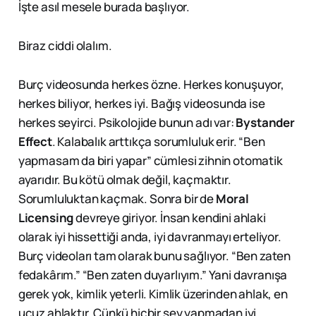
İşte asıl mesele burada başlıyor.
Biraz ciddi olalım.
Burç videosunda herkes özne. Herkes konuşuyor,
herkes biliyor, herkes iyi. Bağış videosunda ise
herkes seyirci. Psikolojide bunun adı var:
Bystander
Effect
. Kalabalık arttıkça sorumluluk erir. “Ben
yapmasam da biri yapar” cümlesi zihnin otomatik
ayarıdır. Bu kötü olmak değil, kaçmaktır.
Sorumluluktan kaçmak. Sonra bir de
Moral
Licensing
devreye giriyor. İnsan kendini ahlaki
olarak iyi hissettiği anda, iyi davranmayı erteliyor.
Burç videoları tam olarak bunu sağlıyor. “Ben zaten
fedakârım.” “Ben zaten duyarlıyım.” Yani davranışa
gerek yok, kimlik yeterli. Kimlik üzerinden ahlak, en
ucuz ahlaktır. Çünkü hiçbir şey yapmadan iyi