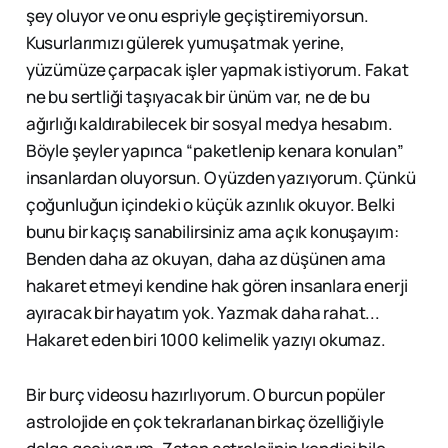
şey oluyor ve onu espriyle geçiştiremiyorsun.
Kusurlarımızı gülerek yumuşatmak yerine,
yüzümüze çarpacak işler yapmak istiyorum. Fakat
ne bu sertliği taşıyacak bir ünüm var, ne de bu
ağırlığı kaldırabilecek bir sosyal medya hesabım.
Böyle şeyler yapınca “paketlenip kenara konulan”
insanlardan oluyorsun. O yüzden yazıyorum. Çünkü
çoğunluğun içindeki o küçük azınlık okuyor. Belki
bunu bir kaçış sanabilirsiniz ama açık konuşayım:
Benden daha az okuyan, daha az düşünen ama
hakaret etmeyi kendine hak gören insanlara enerji
ayıracak bir hayatım yok. Yazmak daha rahat...
Hakaret eden biri 1000 kelimelik yazıyı okumaz.
Bir burç videosu hazırlıyorum. O burcun popüler
astrolojide en çok tekrarlanan birkaç özelliğiyle