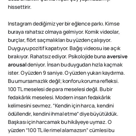
hissettirir.
Instagram dediğimiz yer bir eğlence parkı. Kimse
buraya rahatsız olmaya gelmiyor. Komik videolar,
burçlar, flört saçmalıkları bu yüzden çalışıyor.
Duyguyu pozitif kapatıyor. Bağış videosu ise açık
bırakıyor. Rahatsız ediyor. Psikolojide buna
aversive
arousal
deniyor. İnsan bu duygudan hızla kaçmak
ister. O yüzden 9 saniye. O yüzden yukarı kaydırma.
Bu umursamazlık değil; konforu koruma refleksi.
100 TL meselesi de para meselesi değil. Bu bir
fedakârlık meselesi. Modern insan fedakârlık
kelimesini sevmez. “Kendin için harca, kendini
ödüllendir, kendini ihmal etme” diye büyütüldük.
Başkası için harcamak bu hikâyeye uymaz. O
yüzden “100 TL ile rimel alamazsın” cümlesi bu