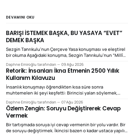
DEVAMINI OKU
BARIŞI İSTEMEK BAŞKA, BU YASAYA “EVET”
DEMEK BAŞKA
Sezgin Tanrıkulu’nun Çerçeve Yasa konuşması ve eleştirel
bir okuma Aşağıdaki konuşma, Sezgin Tanrıkulu’nun “Millî
Dayanışma ve Toplumsal Bütünleşmenin
Daphne Emiroğlu tarafından
09 Ağu 2026
Güçlendirilmesine Dair Kanun Teklifi”ne ilişkin yaptığı
Retorik: İnsanları İkna Etmenin 2500 Yıllık
konuşmadır: SEZGİN TANRIKULU’NUN KONUŞMASI “Bugün
Kullanım Kılavuzu
önümüzde bulunan teklif, büyük acılara sebebiyet vermiş
yarım asırlık bir çatışma döneminin mutlak biçimde
İnsanlık konuşmayı öğrendikten kısa süre sonra
sonlandırılmasına kapıyı aralaması
muhtemelen iki şeyi keşfetti: Birincisi yalan söylemek,
ikincisi de haklı olmadığı hâlde haklıymış gibi konuşmak.
Daphne Emiroğlu tarafından
07 Ağu 2026
Neyse ki aradan birkaç bin yıl geçince Yunanlar meseleyi
Özlem Zengin: Soruyu Değiştirerek Cevap
biraz sistematik hâle getirip adına retorik dediler. Bugün
Vermek
“retorik” kelimesini çoğunlukla küçümseyici biçimde
kullanıyoruz. “Bunlar retorik”, “retorikten başka bir şey
Bir tartışmada soruya iyi cevap vermenin bir yolu vardır. Bir
de soruyu değiştirmek. İkincisi bazen o kadar ustaca yapılır