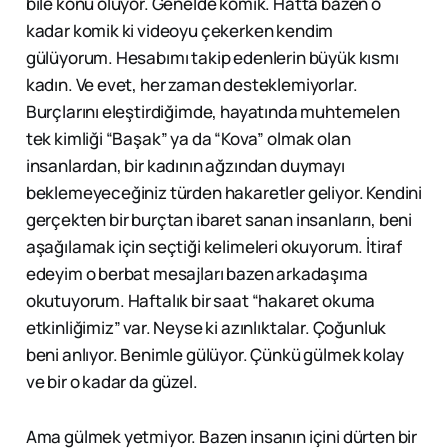
bile konu oluyor. Genelde komik. Hatta bazen o
kadar komik ki videoyu çekerken kendim
gülüyorum. Hesabımı takip edenlerin büyük kısmı
kadın. Ve evet, her zaman desteklemiyorlar.
Burçlarını eleştirdiğimde, hayatında muhtemelen
tek kimliği “Başak” ya da “Kova” olmak olan
insanlardan, bir kadının ağzından duymayı
beklemeyeceğiniz türden hakaretler geliyor. Kendini
gerçekten bir burçtan ibaret sanan insanların, beni
aşağılamak için seçtiği kelimeleri okuyorum. İtiraf
edeyim o berbat mesajları bazen arkadaşıma
okutuyorum. Haftalık bir saat “hakaret okuma
etkinliğimiz” var. Neyse ki azınlıktalar. Çoğunluk
beni anlıyor. Benimle gülüyor. Çünkü gülmek kolay
ve bir o kadar da güzel.
Ama gülmek yetmiyor. Bazen insanın içini dürten bir