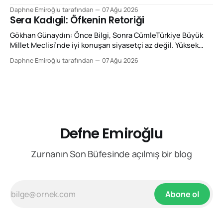
ki cevap aldığımızı zannederiz. Özlem Zengin’in Meclis
Daphne Emiroğlu tarafından
07 Ağu 2026
konuşmalarını izlerken dikkatimi çeken temel retorik özellik
Sera Kadıgil: Öfkenin Retoriği
bu: Önüne konulan tartışmanın çerçevesini kabul etmek
yerine sık sık o çerçeveyi değiştiriyor. Bu,
Gökhan Günaydın: Önce Bilgi, Sonra CümleTürkiye Büyük
retorikte reframing,
Millet Meclisi’nde iyi konuşan siyasetçi az değil. Yüksek
sesle konuşan ise hiç az değil. Fakat ikisi aynı şey değil.
Daphne Emiroğlu tarafından
07 Ağu 2026
Şimdi size Gökhan Günaydın Fan Club’tan yazıyorum. Bir
konuşmayı güçlü yapan şey sesin desibeli, kürsüye vurulan
elin şiddeti ya da karşı sıradan
Defne Emiroğlu
Zurnanın Son Büfesinde açılmış bir blog
Abone ol