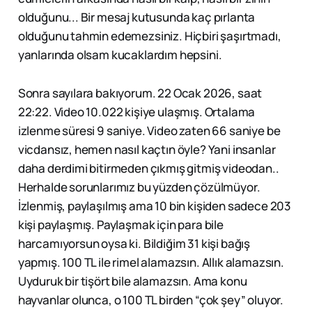
olduğunu... Bir mesaj kutusunda kaç pırlanta
olduğunu tahmin edemezsiniz. Hiçbiri şaşırtmadı,
yanlarında olsam kucaklardım hepsini.
Sonra sayılara bakıyorum. 22 Ocak 2026, saat
22:22. Video 10.022 kişiye ulaşmış. Ortalama
izlenme süresi 9 saniye. Video zaten 66 saniye be
vicdansız, hemen nasıl kaçtın öyle? Yani insanlar
daha derdimi bitirmeden çıkmış gitmiş videodan..
Herhalde sorunlarımız bu yüzden çözülmüyor.
İzlenmiş, paylaşılmış ama 10 bin kişiden sadece 203
kişi paylaşmış. Paylaşmak için para bile
harcamıyorsun oysa ki. Bildiğim 31 kişi bağış
yapmış. 100 TL ile rimel alamazsın. Allık alamazsın.
Uyduruk bir tişört bile alamazsın. Ama konu
hayvanlar olunca, o 100 TL birden “çok şey” oluyor.