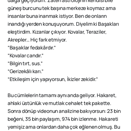
dalga geçiyorum. Zaten astrolojinin kendisi bile
güneş burcunu tek başına merkeze koymaz ama
insanlar buna inanmak istiyor. Ben de onların
inandığı yerden konuşuyorum. Diyelim ki Başakları
eleştirdim. Kızanlar çıkıyor. Kovalar, Teraziler,
Akrepler… Hiç fark etmiyor.
“Başaklar fedakârdır.”
“Kovalar candır.”
“Bilgin tırt, sus.”
“Gerizekâlı karı.”
“Etkileşim için yapıyorsun, İkizler zekidir.”
Bu cümlelerin tamamı aynı anda geliyor. Hakaret,
ahlaki üstünlük ve mutlak cehalet tek pakette.
Sonra dönüp videonun analizine bakıyorsun: 23 bin
beğeni, 35 bin paylaşım, 974 bin izlenme. Hakareti
yemişiz ama onlardan daha çok eğlenen olmuş. Bu